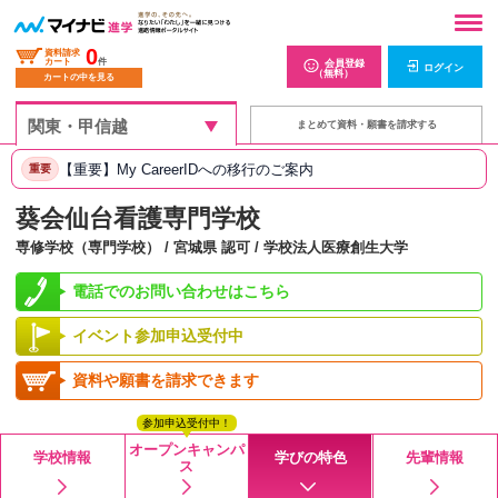
0
資料請求
カート
件
会員登録
ログイン
（無料）
カートの中を見る
まとめて資料・願書を請求する
【重要】My CareerIDへの移行のご案内
重要
葵会仙台看護専門学校
専修学校（専門学校） / 宮城県 認可 / 学校法人医療創生大学
電話でのお問い合わせはこちら
イベント参加申込受付中
資料や願書を請求できます
参加申込受付中！
オープンキャンパ
学校情報
学びの特色
先輩情報
ス