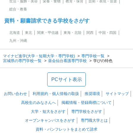
生活・服飾・美容
栄養・食物
教育・保育
芸術・表現・音楽
総合・教養
資料・願書請求できる学校をさがす
北海道
東北
関東・甲信越
東海・北陸
関西
中国・四国
九州・沖縄
マイナビ進学(大学・短期大学・専門学校)
専門学校一覧
宮城県の専門学校一覧
葵会仙台看護専門学校
学びの特色
PCサイト表示
お問い合わせ
利用規約・個人情報の取扱
推奨環境
サイトマップ
高校生のみなさんへ
掲載情報・登録商標について
大学・短大をさがす
専門学校をさがす
オープンキャンパスをさがす
専門職大学とは
資料・パンフレットをまとめて請求