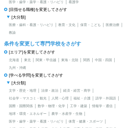
医学・歯学・薬学・看護・リハビリ
看護学
[目指せる職種]を変更してさがす
[大分類]
医療・歯科・看護・リハビリ
教育・文化
保育・こども
医療治療
教諭
条件を変更して専門学校をさがす
[エリア]を変更してさがす
北海道
東北
関東・甲信越
東海・北陸
関西
中国・四国
九州・沖縄
[学べる学問]を変更してさがす
[大分類]
文学・歴史・地理
法律・政治
経済・経営・商学
社会学・マスコミ・観光
人間・心理
福祉・介護
語学・外国語
国際・国際関係
数学・物理・化学
工学・建築
情報学・通信
地球・環境・エネルギー
農学・水産学・生物
医学・歯学・薬学・看護・リハビリ
体育・健康・スポーツ