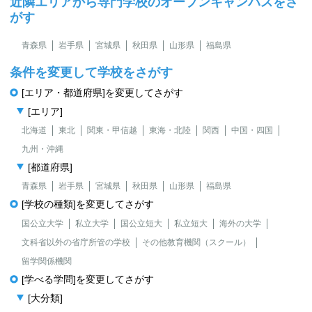
近隣エリアから専門学校のオープンキャンパスをさ
がす
青森県
岩手県
宮城県
秋田県
山形県
福島県
条件を変更して学校をさがす
[エリア・都道府県]を変更してさがす
[エリア]
北海道
東北
関東・甲信越
東海・北陸
関西
中国・四国
九州・沖縄
[都道府県]
青森県
岩手県
宮城県
秋田県
山形県
福島県
[学校の種類]を変更してさがす
国公立大学
私立大学
国公立短大
私立短大
海外の大学
文科省以外の省庁所管の学校
その他教育機関（スクール）
留学関係機関
[学べる学問]を変更してさがす
[大分類]