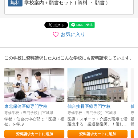
無料
学校案内＋願書セット ( 資料 ・ 願書 )
お気に入り
この学校に資料請求した人はこんな学校にも資料請求しています。
東北保健医療専門学校
仙台接骨医療専門学校
仙
専修学校（専門学校）|宮城県
専修学校（専門学校）|宮城県
専修
学都・仙台の中心部で「医療・福
医療・スポーツ・介護の現場で活
最
祉」を学ぶ
躍出来る「柔道整復師」！優しい
報
「心」、確かな「技術」で夢を叶
介
える！
就
資料請求カートに追加
資料請求カートに追加