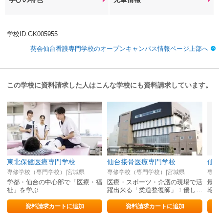
学校ID.GK005955
葵会仙台看護専門学校のオープンキャンパス情報ページ上部へ
この学校に資料請求した人はこんな学校にも資料請求しています。
東北保健医療専門学校
仙台接骨医療専門学校
仙
専修学校（専門学校）|宮城県
専修学校（専門学校）|宮城県
専修
学都・仙台の中心部で「医療・福
医療・スポーツ・介護の現場で活
最
祉」を学ぶ
躍出来る「柔道整復師」！優しい
報
「心」、確かな「技術」で夢を叶
介
える！
就
資料請求カートに追加
資料請求カートに追加