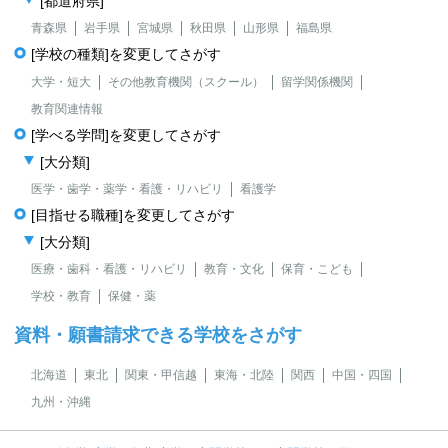
[都道府県]
青森県
岩手県
宮城県
秋田県
山形県
福島県
[学校の種類]を変更してさがす
大学・短大
その他教育機関（スクール）
留学関係機関
教育関連情報
[学べる学問]を変更してさがす
[大分類]
医学・歯学・薬学・看護・リハビリ
看護学
[目指せる職種]を変更してさがす
[大分類]
医療・歯科・看護・リハビリ
教育・文化
保育・こども
学校・教育
保健・薬
資料・願書請求できる学校をさがす
北海道
東北
関東・甲信越
東海・北陸
関西
中国・四国
九州・沖縄