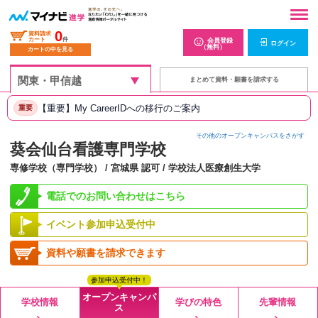
0
資料請求
カート
件
会員登録
ログイン
（無料）
カートの中を見る
まとめて資料・願書を請求する
【重要】My CareerIDへの移行のご案内
重要
その他のオープンキャンパスをさがす
葵会仙台看護専門学校
専修学校（専門学校） / 宮城県 認可 / 学校法人医療創生大学
電話でのお問い合わせはこちら
イベント参加申込受付中
資料や願書を請求できます
参加申込受付中！
オープンキャンパ
学校情報
学びの特色
先輩情報
ス