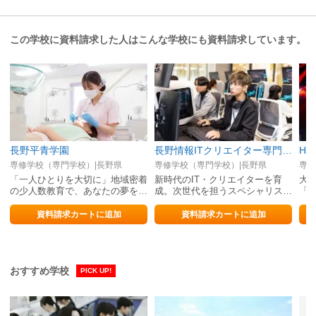
この学校に資料請求した人はこんな学校にも資料請求しています。
長野平青学園
長野情報ITクリエイター専門学校
HA
専修学校（専門学校）|長野県
専修学校（専門学校）|長野県
専修
「一人ひとりを大切に」地域密着
新時代のIT・クリエイターを育
大
の少人数教育で、あなたの夢をカ
成。次世代を担うスペシャリスト
「
タチに!
を目指す！
は
資料請求カートに追加
資料請求カートに追加
おすすめ学校
PICK UP!