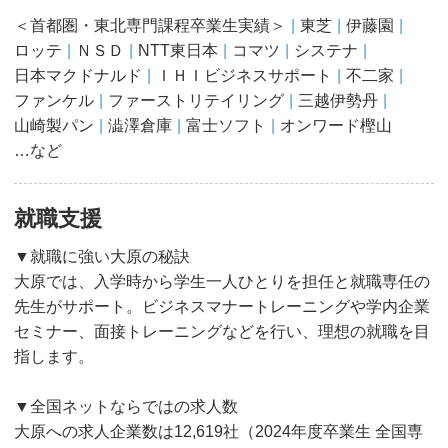
＜首都圏・東北専門課程卒業生実績＞
東芝
伊藤園
ロッテ
ＮＳＤ
NTT東日本
コマツ
システナ
日本マクドナルド
ＩＨＩビジネスサポート
不二家
ファンケル
ファーストリテイリング
三越伊勢丹
山崎製パン
澁澤倉庫
富士ソフト
オンワード樫山
…など
就職支援
▼就職に強い大原の秘訣
大原では、入学時から学生一人ひとりを担任と就職専任の
先生がサポート。ビジネスマナートレーニングや学内企業
セミナー、面接トレーニングなどを行い、理想の就職を目
指します。
▼全国ネットならではの求人数
大原への求人企業数は12,619社（2024年度卒業生 全国専