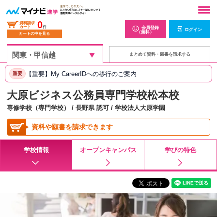
0
資料請求
カート
件
会員登録
ログイン
（無料）
カートの中を見る
まとめて資料・願書を請求する
【重要】My CareerIDへの移行のご案内
重要
大原ビジネス公務員専門学校松本校
専修学校（専門学校） / 長野県 認可 / 学校法人大原学園
資料や願書を請求できます
学校情報
オープンキャンパス
学びの特色