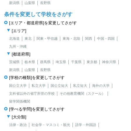
新潟県
山梨県
長野県
条件を変更して学校をさがす
[エリア・都道府県]を変更してさがす
[エリア]
北海道
東北
関東・甲信越
東海・北陸
関西
中国・四国
九州・沖縄
[都道府県]
茨城県
栃木県
群馬県
埼玉県
千葉県
東京都
神奈川県
新潟県
山梨県
長野県
[学校の種類]を変更してさがす
国公立大学
私立大学
国公立短大
私立短大
海外の大学
文科省以外の省庁所管の学校
その他教育機関（スクール）
留学関係機関
[学べる学問]を変更してさがす
[大分類]
法律・政治
社会学・マスコミ・観光
語学・外国語