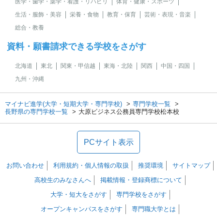
医学・歯学・薬学・看護・リハビリ
体育・健康・スポーツ
生活・服飾・美容
栄養・食物
教育・保育
芸術・表現・音楽
総合・教養
資料・願書請求できる学校をさがす
北海道
東北
関東・甲信越
東海・北陸
関西
中国・四国
九州・沖縄
マイナビ進学(大学・短期大学・専門学校)
専門学校一覧
長野県の専門学校一覧
大原ビジネス公務員専門学校松本校
PCサイト表示
お問い合わせ
利用規約・個人情報の取扱
推奨環境
サイトマップ
高校生のみなさんへ
掲載情報・登録商標について
大学・短大をさがす
専門学校をさがす
オープンキャンパスをさがす
専門職大学とは