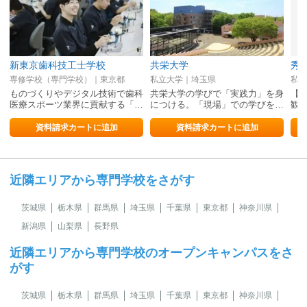
新東京歯科技工士学校
共栄大学
秀
専修学校（専門学校）｜東京都
私立大学｜埼玉県
私立
ものづくりやデジタル技術で歯科
共栄大学の学びで「実践力」を身
【
医療スポーツ業界に貢献する「…
につける。「現場」での学びを…
観
資料請求カートに追加
資料請求カートに追加
近隣エリアから専門学校をさがす
茨城県
栃木県
群馬県
埼玉県
千葉県
東京都
神奈川県
新潟県
山梨県
長野県
近隣エリアから専門学校のオープンキャンパスをさ
がす
茨城県
栃木県
群馬県
埼玉県
千葉県
東京都
神奈川県