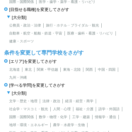
国際・国際関係
医学・歯学・薬学・看護・リハビリ
[目指せる職種]を変更してさがす
[大分類]
公務員・政治・法律
旅行・ホテル・ブライダル・観光
自動車・航空・船舶・鉄道・宇宙
医療・歯科・看護・リハビリ
健康・スポーツ
条件を変更して専門学校をさがす
[エリア]を変更してさがす
北海道
東北
関東・甲信越
東海・北陸
関西
中国・四国
九州・沖縄
[学べる学問]を変更してさがす
[大分類]
文学・歴史・地理
法律・政治
経済・経営・商学
社会学・マスコミ・観光
人間・心理
福祉・介護
語学・外国語
国際・国際関係
数学・物理・化学
工学・建築
情報学・通信
地球・環境・エネルギー
農学・水産学・生物