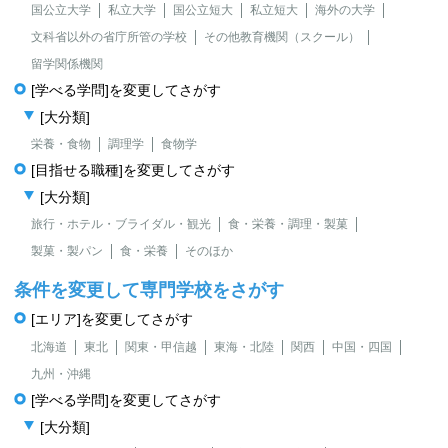
国公立大学
私立大学
国公立短大
私立短大
海外の大学
文科省以外の省庁所管の学校
その他教育機関（スクール）
留学関係機関
[学べる学問]を変更してさがす
[大分類]
栄養・食物
調理学
食物学
[目指せる職種]を変更してさがす
[大分類]
旅行・ホテル・ブライダル・観光
食・栄養・調理・製菓
製菓・製パン
食・栄養
そのほか
条件を変更して専門学校をさがす
[エリア]を変更してさがす
北海道
東北
関東・甲信越
東海・北陸
関西
中国・四国
九州・沖縄
[学べる学問]を変更してさがす
[大分類]