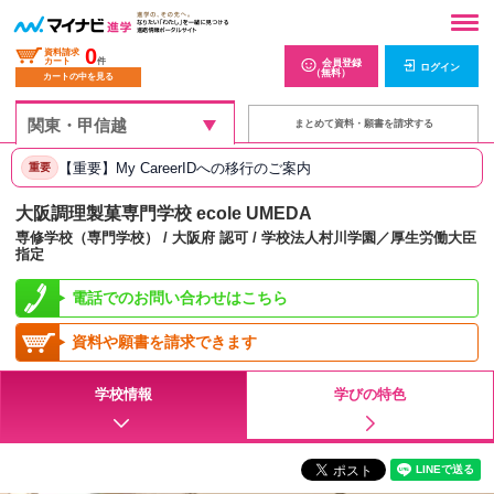
0
資料請求
カート
件
会員登録
ログイン
（無料）
カートの中を見る
まとめて資料・願書を請求する
【重要】My CareerIDへの移行のご案内
重要
大阪調理製菓専門学校 ecole UMEDA
専修学校（専門学校） / 大阪府 認可 / 学校法人村川学園／厚生労働大臣
指定
電話でのお問い合わせはこちら
資料や願書を請求できます
学校情報
学びの特色