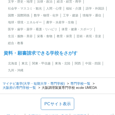
文学・歴史・地理
法律・政治
経済・経営・商学
社会学・マスコミ・観光
人間・心理
福祉・介護
語学・外国語
国際・国際関係
数学・物理・化学
工学・建築
情報学・通信
地球・環境・エネルギー
農学・水産学・生物
医学・歯学・薬学・看護・リハビリ
体育・健康・スポーツ
生活・服飾・美容
栄養・食物
教育・保育
芸術・表現・音楽
総合・教養
資料・願書請求できる学校をさがす
北海道
東北
関東・甲信越
東海・北陸
関西
中国・四国
九州・沖縄
マイナビ進学(大学・短期大学・専門学校)
専門学校一覧
大阪府の専門学校一覧
大阪調理製菓専門学校 ecole UMEDA
PCサイト表示