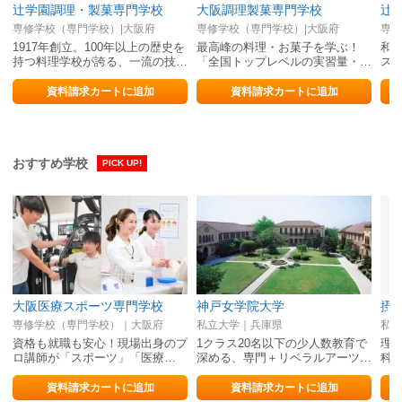
辻学園調理・製菓専門学校
大阪調理製菓専門学校
辻
専修学校（専門学校）|大阪府
専修学校（専門学校）|大阪府
専修
1917年創立。100年以上の歴史を
最高峰の料理・お菓子を学ぶ！
和
持つ料理学校が誇る、一流の技…
「全国トップレベルの実習量・…
スタ
資料請求カートに追加
資料請求カートに追加
おすすめ学校
PICK UP!
大阪医療スポーツ専門学校
神戸女学院大学
摂
専修学校（専門学校）｜大阪府
私立大学｜兵庫県
私立
資格も就職も安心！現場出身のプ
1クラス20名以下の少人数教育で
理工
ロ講師が「スポーツ」「医療…
深める、専門＋リベラルアーツ…
科
資料請求カートに追加
資料請求カートに追加