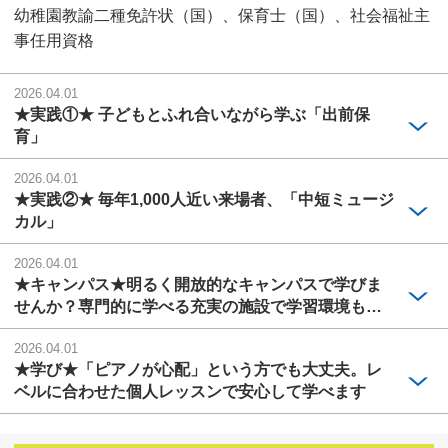
幼稚園教諭二種免許状（国）、保育士（国）、社会福祉主
事任用資格
2026.04.01
★実践①★ 子どもとふれ合いながら学ぶ「出前保
育」
2026.04.01
★実践②★ 毎年1,000人近い来場者、「中短ミュージ
カル」
2026.04.01
★キャンパス★明るく開放的なキャンパスで学びま
せんか？専門的に学べる充実の施設で学習環境も快
適
2026.04.01
★学び★「ピアノが心配」という方でも大丈夫。レ
ベルに合わせた個人レッスンで安心して学べます