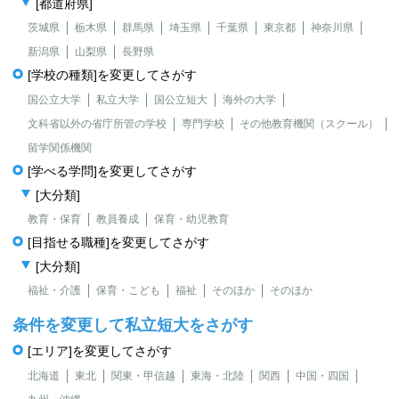
[都道府県]
茨城県
栃木県
群馬県
埼玉県
千葉県
東京都
神奈川県
新潟県
山梨県
長野県
[学校の種類]を変更してさがす
国公立大学
私立大学
国公立短大
海外の大学
文科省以外の省庁所管の学校
専門学校
その他教育機関（スクール）
留学関係機関
[学べる学問]を変更してさがす
[大分類]
教育・保育
教員養成
保育・幼児教育
[目指せる職種]を変更してさがす
[大分類]
福祉・介護
保育・こども
福祉
そのほか
そのほか
条件を変更して私立短大をさがす
[エリア]を変更してさがす
北海道
東北
関東・甲信越
東海・北陸
関西
中国・四国