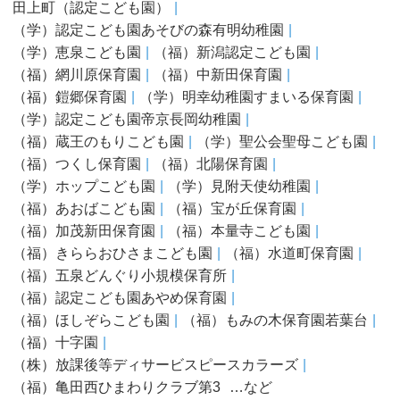
田上町（認定こども園）
（学）認定こども園あそびの森有明幼稚園
（学）恵泉こども園
（福）新潟認定こども園
（福）網川原保育園
（福）中新田保育園
（福）鎧郷保育園
（学）明幸幼稚園すまいる保育園
（学）認定こども園帝京長岡幼稚園
（福）蔵王のもりこども園
（学）聖公会聖母こども園
（福）つくし保育園
（福）北陽保育園
（学）ホップこども園
（学）見附天使幼稚園
（福）あおばこども園
（福）宝が丘保育園
（福）加茂新田保育園
（福）本量寺こども園
（福）きららおひさまこども園
（福）水道町保育園
（福）五泉どんぐり小規模保育所
（福）認定こども園あやめ保育園
（福）ほしぞらこども園
（福）もみの木保育園若葉台
（福）十字園
（株）放課後等ディサービスピースカラーズ
（福）亀田西ひまわりクラブ第3
…など