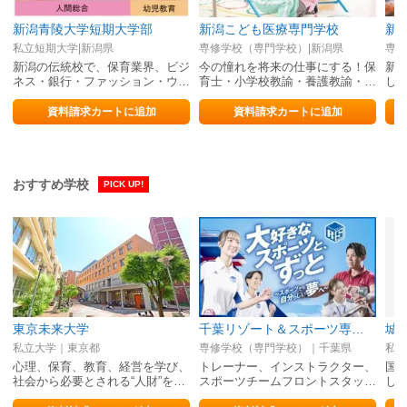
新潟青陵大学短期大学部
新潟こども医療専門学校
新
私立短期大学|新潟県
専修学校（専門学校）|新潟県
専修
新潟の伝統校で、保育業界、ビジ
今の憧れを将来の仕事にする！保
新
ネス・銀行・ファッション・ウェ
育士・小学校教諭・養護教諭・医
し
ディング・ホテル業界で活躍する
療事務を目指すなら”こども医療”
稚
力を修得！
資料請求カートに追加
資料請求カートに追加
おすすめ学校
PICK UP!
東京未来大学
千葉リゾート＆スポーツ専門学校
城
私立大学｜東京都
専修学校（専門学校）｜千葉県
私立
心理、保育、教育、経営を学び、
トレーナー、インストラクター、
国
社会から必要とされる“人財”を…
スポーツチームフロントスタッ…
し