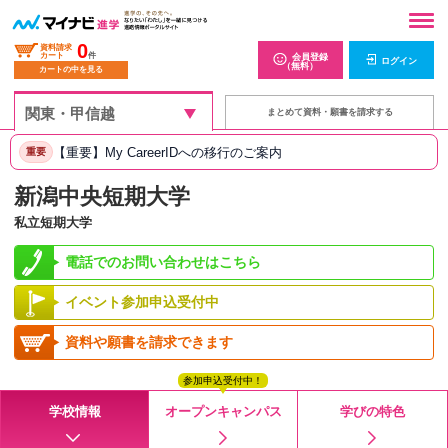
0
資料請求
カート
件
会員登録
ログイン
（無料）
カートの中を見る
まとめて資料・願書を請求する
【重要】My CareerIDへの移行のご案内
重要
新潟中央短期大学
私立短期大学
電話でのお問い合わせはこちら
イベント参加申込受付中
資料や願書を請求できます
参加申込受付中！
学校情報
オープンキャンパス
学びの特色