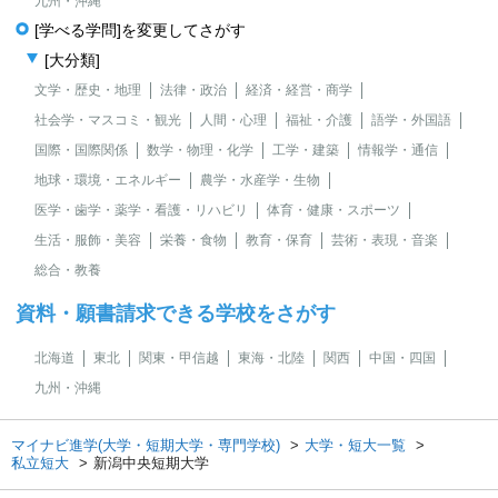
九州・沖縄
[学べる学問]を変更してさがす
[大分類]
文学・歴史・地理
法律・政治
経済・経営・商学
社会学・マスコミ・観光
人間・心理
福祉・介護
語学・外国語
国際・国際関係
数学・物理・化学
工学・建築
情報学・通信
地球・環境・エネルギー
農学・水産学・生物
医学・歯学・薬学・看護・リハビリ
体育・健康・スポーツ
生活・服飾・美容
栄養・食物
教育・保育
芸術・表現・音楽
総合・教養
資料・願書請求できる学校をさがす
北海道
東北
関東・甲信越
東海・北陸
関西
中国・四国
九州・沖縄
マイナビ進学(大学・短期大学・専門学校)
大学・短大一覧
私立短大
新潟中央短期大学