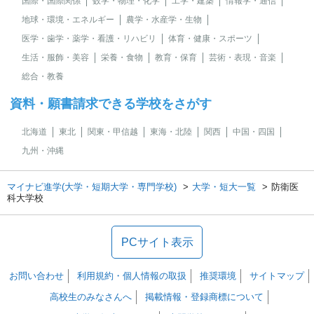
国際・国際関係
数学・物理・化学
工学・建築
情報学・通信
地球・環境・エネルギー
農学・水産学・生物
医学・歯学・薬学・看護・リハビリ
体育・健康・スポーツ
生活・服飾・美容
栄養・食物
教育・保育
芸術・表現・音楽
総合・教養
資料・願書請求できる学校をさがす
北海道
東北
関東・甲信越
東海・北陸
関西
中国・四国
九州・沖縄
マイナビ進学(大学・短期大学・専門学校)
大学・短大一覧
防衛医
科大学校
PCサイト表示
お問い合わせ
利用規約・個人情報の取扱
推奨環境
サイトマップ
高校生のみなさんへ
掲載情報・登録商標について