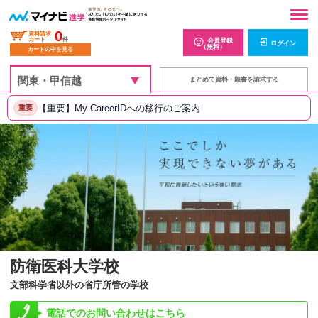
0
資料請求
カート
件
会員登録
ログイン
（無料）
カートの中を見る
まとめて資料・願書を請求する
【重要】My CareerIDへの移行のご案内
重要
防衛医科大学校
文部科学省以外の省庁所管の学校
電話でのお問い合わせはこちら