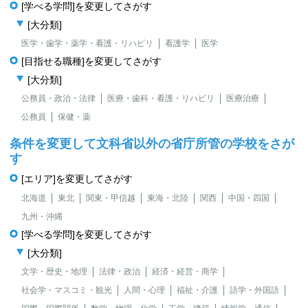
[学べる学問]を変更してさがす
[大分類]
医学・歯学・薬学・看護・リハビリ
看護学
医学
[目指せる職種]を変更してさがす
[大分類]
公務員・政治・法律
医療・歯科・看護・リハビリ
医療治療
公務員
保健・薬
条件を変更して文科省以外の省庁所管の学校をさが
す
[エリア]を変更してさがす
北海道
東北
関東・甲信越
東海・北陸
関西
中国・四国
九州・沖縄
[学べる学問]を変更してさがす
[大分類]
文学・歴史・地理
法律・政治
経済・経営・商学
社会学・マスコミ・観光
人間・心理
福祉・介護
語学・外国語