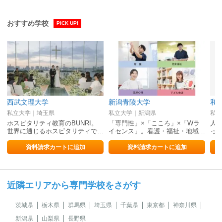
おすすめ学校
PICK UP!
西武文理大学
新潟青陵大学
和
私立大学｜埼玉県
私立大学｜新潟県
私立
ホスピタリティ教育のBUNRI。
「専門性」×「こころ」×「Wラ
人
世界に通じるホスピタリティで…
イセンス」。看護・福祉・地域…
っ
資料請求カートに追加
資料請求カートに追加
近隣エリアから専門学校をさがす
茨城県
栃木県
群馬県
埼玉県
千葉県
東京都
神奈川県
新潟県
山梨県
長野県