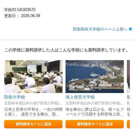
学校ID.GK003570
更新日： 2026.06.08
防衛医科大学校のページ上部へ
この学校に資料請求した人はこんな学校にも資料請求しています。
防衛大学校
海上保安大学校
順
文部科学省以外の省庁所管の学校|神奈川県
文部科学省以外の省庁所管の学校|広島県
私立
日本と世界の平和を、一生の仲間
海を舞台に夢は広がる。様々なフ
様
と築く。 成長できる舞台。防衛
ィールドで活躍する幹部海上保安
を考
大学校
官を養成
資料請求カートに追加
資料請求カートに追加