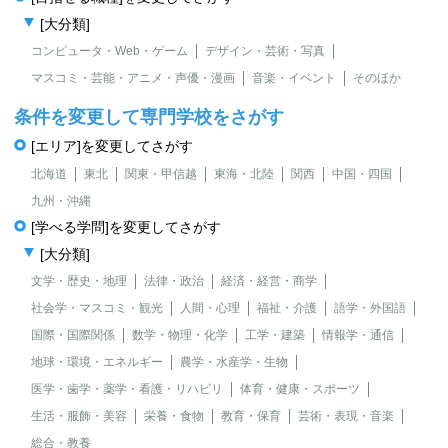
[大分類]
コンピュータ・Web・ゲーム
デザイン・芸術・写真
マスコミ・芸能・アニメ・声優・漫画
音楽・イベント
そのほか
条件を変更して専門学校をさがす
[エリア]を変更してさがす
北海道
東北
関東・甲信越
東海・北陸
関西
中国・四国
九州・沖縄
[学べる学問]を変更してさがす
[大分類]
文学・歴史・地理
法律・政治
経済・経営・商学
社会学・マスコミ・観光
人間・心理
福祉・介護
語学・外国語
国際・国際関係
数学・物理・化学
工学・建築
情報学・通信
地球・環境・エネルギー
農学・水産学・生物
医学・歯学・薬学・看護・リハビリ
体育・健康・スポーツ
生活・服飾・美容
栄養・食物
教育・保育
芸術・表現・音楽
総合・教養