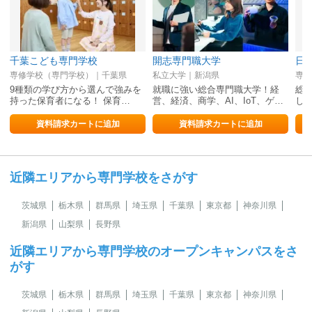
千葉こども専門学校
開志専門職大学
日
専修学校（専門学校）｜千葉県
私立大学｜新潟県
専修
9種類の学び方から選んで強みを
就職に強い総合専門職大学！経
総
持った保育者になる！ 保育…
営、経済、商学、AI、IoT、ゲ…
し
資料請求カートに追加
資料請求カートに追加
近隣エリアから専門学校をさがす
茨城県
栃木県
群馬県
埼玉県
千葉県
東京都
神奈川県
新潟県
山梨県
長野県
近隣エリアから専門学校のオープンキャンパスをさ
がす
茨城県
栃木県
群馬県
埼玉県
千葉県
東京都
神奈川県