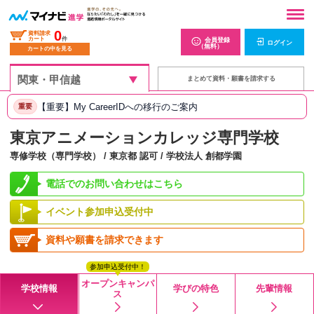
0
資料請求
カート
件
会員登録
ログイン
（無料）
カートの中を見る
まとめて資料・願書を請求する
【重要】My CareerIDへの移行のご案内
重要
東京アニメーションカレッジ専門学校
専修学校（専門学校） / 東京都 認可 / 学校法人 創都学園
電話でのお問い合わせはこちら
イベント参加申込受付中
資料や願書を請求できます
参加申込受付中！
オープンキャンパ
学校情報
学びの特色
先輩情報
ス