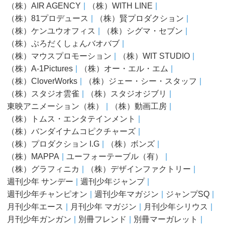
（株）AIR AGENCY
（株）WITH LINE
（株）81プロデュース
（株）賢プロダクション
（株）ケンユウオフィス
（株）シグマ・セブン
（株）ぷろだくしょんバオバブ
（株）マウスプロモーション
（株）WIT STUDIO
（株）A-1Pictures
（株）オー・エル・エム
（株）CloverWorks
（株）ジェー・シー・スタッフ
（株）スタジオ雲雀
（株）スタジオジブリ
東映アニメーション（株）
（株）動画⼯房
（株）トムス・エンタテインメント
（株）バンダイナムコピクチャーズ
（株）プロダクション I.G
（株）ボンズ
（株）MAPPA
ユーフォーテーブル（有）
（株）グラフィニカ
（株）デザインファクトリー
週刊少年 サンデー
週刊少年ジャンプ
週刊少年チャンピオン
週刊少年マガジン
ジャンプSQ
⽉刊少年エース
⽉刊少年 マガジン
⽉刊少年シリウス
⽉刊少年ガンガン
別冊フレンド
別冊マーガレット