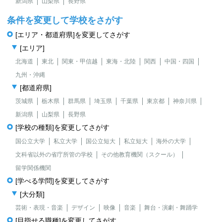
新潟県
山梨県
長野県
条件を変更して学校をさがす
[エリア・都道府県]を変更してさがす
[エリア]
北海道
東北
関東・甲信越
東海・北陸
関西
中国・四国
九州・沖縄
[都道府県]
茨城県
栃木県
群馬県
埼玉県
千葉県
東京都
神奈川県
新潟県
山梨県
長野県
[学校の種類]を変更してさがす
国公立大学
私立大学
国公立短大
私立短大
海外の大学
文科省以外の省庁所管の学校
その他教育機関（スクール）
留学関係機関
[学べる学問]を変更してさがす
[大分類]
芸術・表現・音楽
デザイン
映像
音楽
舞台・演劇・舞踊学
[目指せる職種]を変更してさがす