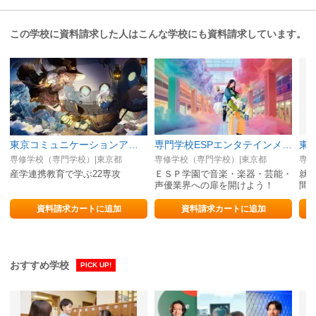
この学校に資料請求した人はこんな学校にも資料請求しています。
東京コミュニケーションアート専門学校（マンガ・イラスト・アニメ・ゲーム・3DCG・グラフィック・VTuber・AI／IT）
専門学校ESPエンタテインメント東京
専修学校（専門学校）|東京都
専修学校（専門学校）|東京都
専修
産学連携教育で学ぶ22専攻
ＥＳＰ学園で音楽・楽器・芸能・
就職
声優業界への扉を開けよう！
間
事
資料請求カートに追加
資料請求カートに追加
おすすめ学校
PICK UP!