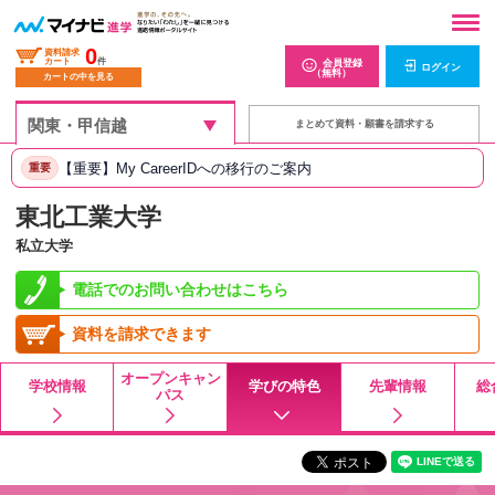
0
資料請求
カート
件
会員登録
ログイン
（無料）
カートの中を見る
まとめて資料・願書を請求する
【重要】My CareerIDへの移行のご案内
重要
東北工業大学
私立大学
電話でのお問い合わせはこちら
資料を請求できます
オープンキャン
学校情報
学びの特色
先輩情報
総
パス