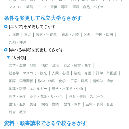
マスコミ・芸能・アニメ・声優・漫画
環境・自然・バイオ
条件を変更して私立大学をさがす
[エリア]を変更してさがす
北海道
東北
関東・甲信越
東海・北陸
関西
中国・四国
九州・沖縄
[学べる学問]を変更してさがす
[大分類]
文学・歴史・地理
法律・政治
経済・経営・商学
社会学・マスコミ・観光
人間・心理
福祉・介護
語学・外国語
国際・国際関係
数学・物理・化学
工学・建築
情報学・通信
地球・環境・エネルギー
農学・水産学・生物
医学・歯学・薬学・看護・リハビリ
体育・健康・スポーツ
生活・服飾・美容
栄養・食物
教育・保育
芸術・表現・音楽
総合・教養
資料・願書請求できる学校をさがす