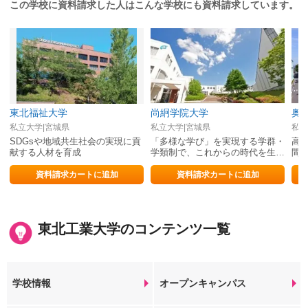
この学校に資料請求した人はこんな学校にも資料請求しています。
東北福祉大学
尚絅学院大学
奥
私立大学|宮城県
私立大学|宮城県
私立
SDGsや地域共生社会の実現に貢
「多様な学び」を実現する学群・
高
献する人材を育成
学類制で、これからの時代を生き
間
抜く「実力」を身につける
師
資料請求カートに追加
資料請求カートに追加
東北工業大学のコンテンツ一覧
学校情報
オープンキャンパス