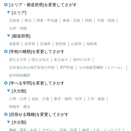
[エリア・都道府県]を変更してさがす
[エリア]
北海道
東北
関東・甲信越
東海・北陸
関西
中国・四国
九州・沖縄
[都道府県]
青森県
岩手県
宮城県
秋田県
山形県
福島県
[学校の種類]を変更してさがす
国公立大学
国公立短大
私立短大
海外の大学
文科省以外の省庁所管の学校
専門学校
その他教育機関（スクール）
留学関係機関
[学べる学問]を変更してさがす
[大分類]
人間・心理
福祉・介護
数学・物理・化学
工学・建築
情報学・通信
[目指せる職種]を変更してさがす
[大分類]
機械・電気・化学
デザイン・芸術・写真
建築・土木・インテリア