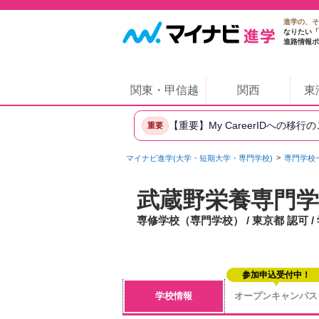
進学の、そ
なりたい「
進路情報ポ
関東・甲信越
関西
東
【重要】My CareerIDへの移行
重要
マイナビ進学(大学・短期大学・専門学校)
専門学校
武蔵野栄養専門学
専修学校（専門学校） / 東京都 認可 
参加申込受付中！
学校情報
オープンキャンパス