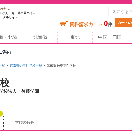
の先へ。
わたし」を一緒に見つける
ータルサイト
0
カートの
資料請求カート
件
海・北陸
北海道
東北
中国・四国
のご案内
一覧
東京都の専門学校一覧
武蔵野栄養専門学校
校
/ 学校法人 後藤学園
学びの特色