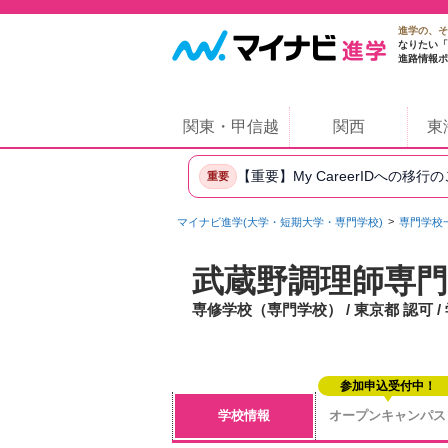
進学の、そ
なりたい「
進路情報ポ
関東・甲信越
関西
東
【重要】My CareerIDへの移行
重要
マイナビ進学(大学・短期大学・専門学校)
専門学校
武蔵野調理師専門
専修学校（専門学校） / 東京都 認可 
参加申込受付中！
学校情報
オープンキャンパス