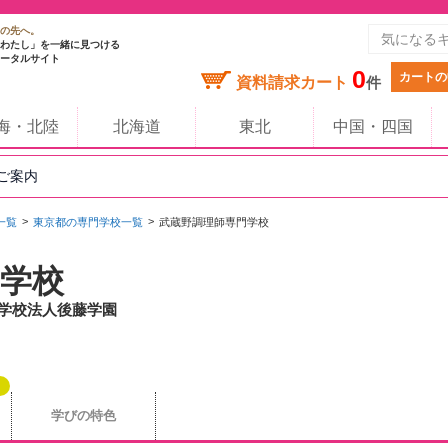
の先へ。
わたし」を一緒に見つける
ータルサイト
0
カートの
資料請求カート
件
海・北陸
北海道
東北
中国・四国
のご案内
一覧
東京都の専門学校一覧
武蔵野調理師専門学校
学校
/ 学校法人後藤学園
学びの特色