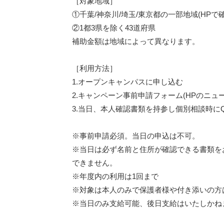
［対象地域］
①千葉/神奈川/埼玉/東京都の一部地域(HPで確
②1都3県を除く43道府県
補助金額は地域によって異なります。
［利用方法］
1.オープンキャンパスに申し込む
2.キャンペーン事前申請フォーム(HPのニュ
3.当日、本人確認書類を持参し個別相談時に
※事前申請必須。当日の申込は不可。
※当日は必ず名前と住所が確認できる書類を
できません。
※年度内の利用は1回まで
※対象は本人のみで保護者様や付き添いの方
※当日のみ支給可能、後日支給はいたしかね