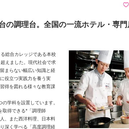
1台の調理台。全国の一流ホテル・専門
てる総合カレッジである本校
を超えました。現代社会で求
留まらない幅広い知識と経
に役立つ実践力を養う実
習得を図れる様々な教育課
つの学科を設置しています。
を取得できる*「調理師
人、また西洋料理、日本料
り深く学べる「高度調理経