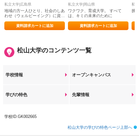
私立大学|広島県
私立大学|岡山県
私立
地域の方一人ひとり、社会のしあ
ワクワク、育成大学。 すべて
挑
わせ（ウェルビーイング）に資す
は、キミの未来のために
る人材を育成する大学
資料請求カートに追加
資料請求カートに追加
松山大学のコンテンツ一覧
学校情報
オープンキャンパス
学びの特色
先輩情報
学校ID.GK002665
松山大学の学びの特色ページ上部へ