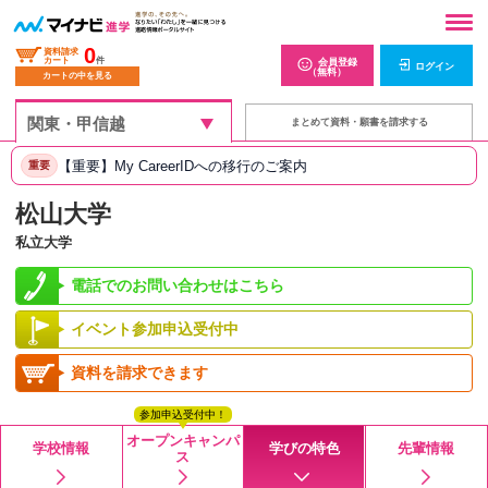
0
資料請求
カート
件
会員登録
ログイン
（無料）
カートの中を見る
まとめて資料・願書を請求する
【重要】My CareerIDへの移行のご案内
重要
松山大学
私立大学
電話でのお問い合わせはこちら
イベント参加申込受付中
資料を請求できます
参加申込受付中！
オープンキャンパ
学校情報
学びの特色
先輩情報
ス