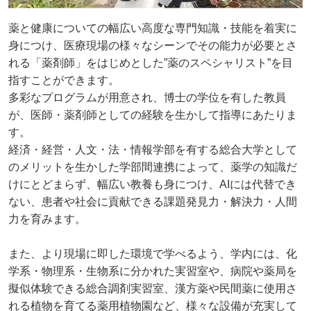
薬と健康についての幅広い高度な専門知識・技能を着実に
身につけ、医療現場の様々なシーンでその能力が必要とさ
れる「薬剤師」をはじめとした”薬のスペシャリスト”を目
指すことができます。
多彩なプログラムが用意され、博士の学位を有した教員
が、医師・薬剤師としての経験を生かして指導にあたりま
す。
経済・経営・人文・法・情報学部を有する総合大学として
のメリットを生かした学部間連携によって、薬学の知識だ
けにとどまらず、幅広い教養も身につけ、AIには代替でき
ない、患者や社会に貢献できる課題発見力・解決力・人間
力を育みます。
また、より現場に即した環境で学べるよう、学内には、化
学系・物理系・生物系に分かれた実習室や、病院や薬局を
擬似体験できる総合調剤実習室、漢方薬や民間薬に使用さ
れる植物を育てる薬用植物園など、様々な設備が充実して