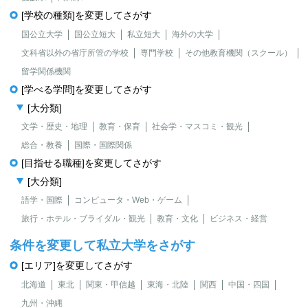
[学校の種類]を変更してさがす
国公立大学
国公立短大
私立短大
海外の大学
文科省以外の省庁所管の学校
専門学校
その他教育機関（スクール）
留学関係機関
[学べる学問]を変更してさがす
[大分類]
文学・歴史・地理
教育・保育
社会学・マスコミ・観光
総合・教養
国際・国際関係
[目指せる職種]を変更してさがす
[大分類]
語学・国際
コンピュータ・Web・ゲーム
旅行・ホテル・ブライダル・観光
教育・文化
ビジネス・経営
条件を変更して私立大学をさがす
[エリア]を変更してさがす
北海道
東北
関東・甲信越
東海・北陸
関西
中国・四国
九州・沖縄