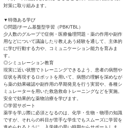
対策に取り組みます。
▼特徴ある学び
◎問題/チーム基盤型学習（PBK/TBL）
少人数のグループで症例・医療倫理問題・薬の作用や副作
用などについて議論したり教えあう経験を通して、主体的
に学び行動する力や、コミュニケーション能力を育みま
す。
◎シミュレーション教育
現実に近い状態でトレーニングできるよう、患者の病態や
症状を再現するロボットを用いて、病態の理解を深めなが
ら薬の効果確認や副作用の早期発見を行う実習や、各種シ
ミュレーターを用いた救急救命トレーニングなどを実施。
安全で効果的な薬物治療を学びます。
◎学習サポート
薬学を学ぶ際に必須となるのは、化学・生物・物理の知識
ですが、それらの科目が苦手な学生でもスムーズに学習を
進められるように、入学後の早い時期からサポートしま