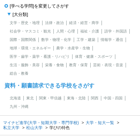
[学べる学問]を変更してさがす
[大分類]
文学・歴史・地理
法律・政治
経済・経営・商学
社会学・マスコミ・観光
人間・心理
福祉・介護
語学・外国語
国際・国際関係
数学・物理・化学
工学・建築
情報学・通信
地球・環境・エネルギー
農学・水産学・生物
医学・歯学・薬学・看護・リハビリ
体育・健康・スポーツ
生活・服飾・美容
栄養・食物
教育・保育
芸術・表現・音楽
総合・教養
資料・願書請求できる学校をさがす
北海道
東北
関東・甲信越
東海・北陸
関西
中国・四国
九州・沖縄
マイナビ進学(大学・短期大学・専門学校)
大学・短大一覧
私立大学
松山大学
学びの特色