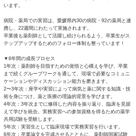
います。
病院・薬局での実習は、愛媛県内30の病院・92の薬局と連
携し、22週間にわたって実施されます。
卒業後も薬剤師として活躍し続けられるよう、卒業生がス
テップアップするためのフォロー体制も整っています！
▼6年間の成長プロセス
1年次：薬剤師を目指すための覚悟と心構えを学び、卒業
まで続くグループワークを通して、現場で必要なコミュニ
ケーションやディスカッション能力を磨きます。
2〜3年次：座学や実習によって病気と薬に関する知識・技
術を身につけ、薬と医療の理論的背景を学びます。
4年次：3年次までに修得した内容を振り返り、臨床を見据
えて学びを統合。実務実習への参加資格を得るための薬学
共用試験を受験します。
5年次：実習生として臨床現場で実務実習を行います。
6年次：卒業論文を完成させるとともに、薬剤師国家試験