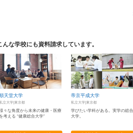
こんな学校にも資料請求しています。
順天堂大学
帝京平成大学
私立大学|東京都
私立大学|東京都
様々な角度から未来の健康・医療
学びたい学科がある。実学の総
を考える “健康総合大学”
大学。