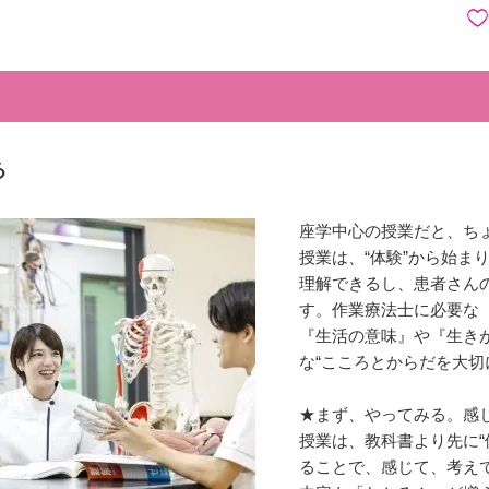
る
座学中⼼の授業だと、ち
授業は、“体験”から始ま
理解できるし、患者さん
す。作業療法士に必要な
『生活の意味』や『生き
な“こころとからだを⼤切
★まず、やってみる。感
授業は、教科書より先に“
ることで、感じて、考え