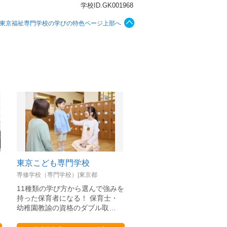
学校ID.GK001968
東京福祉専門学校の学びの特色ページ上部へ
東京こども専門学校
日本外国語専門学校
専修学校（専門学校）|東京都
専修学校（専門学校）|東京都
合
11種類の学び方から選んで強みを
語学（英語・韓国語等）・
持った保育者になる！ 保育士・
公務員・エアライン・ホテ
幼稚園教諭の資格のダブル取…
光・大学編入・スポーツ留