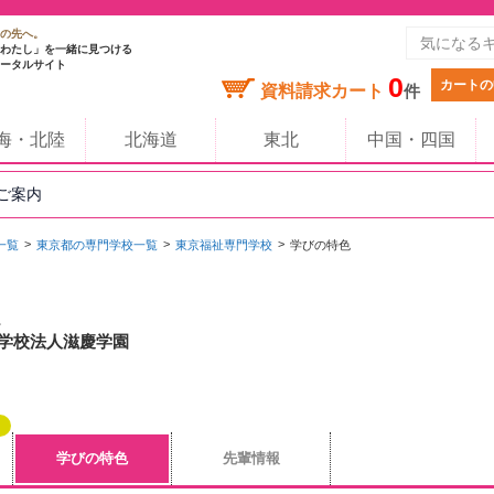
の先へ。
わたし」を一緒に見つける
ータルサイト
0
カートの
資料請求カート
件
海・北陸
北海道
東北
中国・四国
のご案内
一覧
東京都の専門学校一覧
東京福祉専門学校
学びの特色
/ 学校法人滋慶学園
学びの特色
先輩情報