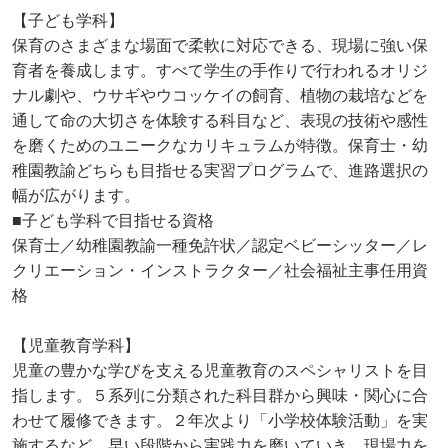
【子ども学科】
保育のさまざまな場面で柔軟に対応できる、現場に強い保
育者を養成します。すべて学生の手作りで行われるオリジ
ナル劇や、ウサギやウコッケイの飼育、植物の栽培などを
通して命の大切さを体験する科目など、表現の技術や感性
を磨くためのユニークなカリキュラムが特徴。保育士・幼
稚園教諭どちらも目指せる実習プログラムで、進路選択の
幅が広がります。
■子ども学科で目指せる資格
保育士／幼稚園教諭一種免許状／認定ベビーシッター／レ
クリエーション・インストラクター／社会福祉主事任用資
格
【児童教育学科】
児童の豊かな学びを支える児童教育のスペシャリストを目
指します。５系列に分類された科目群から興味・関心に合
わせて履修できます。２年次より「小学校体験活動」を実
施するなど、早い段階から実践力を磨いていき、現場力を