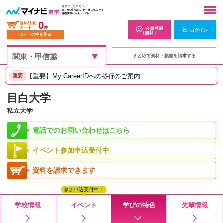
0
資料請求
カート
件
会員登録
ログイン
（無料）
カートの中を見る
まとめて資料・願書を請求する
【重要】My CareerIDへの移行のご案内
重要
目白大学
私立大学
電話でのお問い合わせはこちら
イベント参加申込受付中
資料を請求できます
参加申込受付中！
学校情報
イベント
学びの特色
先輩情報