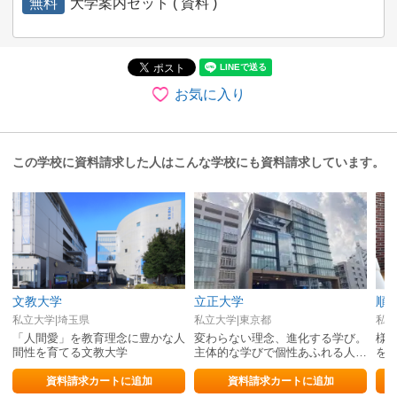
無料
大学案内セット ( 資料 )
お気に入り
この学校に資料請求した人はこんな学校にも資料請求しています。
文教大学
立正大学
順
私立大学|埼玉県
私立大学|東京都
私立
「人間愛」を教育理念に豊かな人
変わらない理念、進化する学び。
様
間性を育てる文教大学
主体的な学びで個性あふれる人間
を考
力を育む。
資料請求カートに追加
資料請求カートに追加