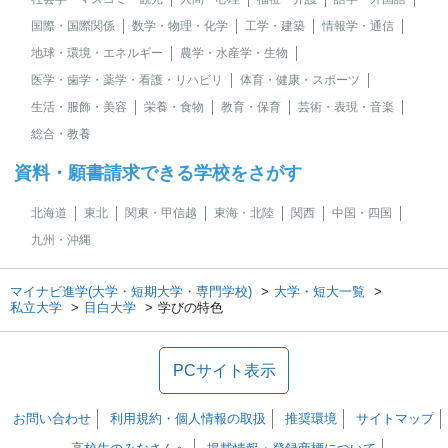
国際・国際関係
数学・物理・化学
工学・建築
情報学・通信
地球・環境・エネルギー
農学・水産学・生物
医学・歯学・薬学・看護・リハビリ
体育・健康・スポーツ
生活・服飾・美容
栄養・食物
教育・保育
芸術・表現・音楽
総合・教養
資料・願書請求できる学校をさがす
北海道
東北
関東・甲信越
東海・北陸
関西
中国・四国
九州・沖縄
マイナビ進学(大学・短期大学・専門学校)
大学・短大一覧
私立大学
目白大学
学びの特色
PCサイト表示
お問い合わせ
利用規約・個人情報の取扱
推奨環境
サイトマップ