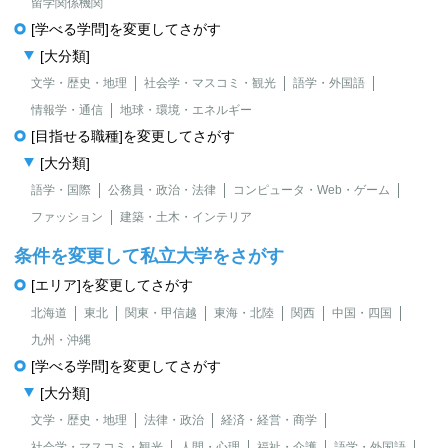
留学関係機関
[学べる学問]を変更してさがす
[大分類]
文学・歴史・地理
社会学・マスコミ・観光
語学・外国語
情報学・通信
地球・環境・エネルギー
[目指せる職種]を変更してさがす
[大分類]
語学・国際
公務員・政治・法律
コンピュータ・Web・ゲーム
ファッション
建築・土木・インテリア
条件を変更して私立大学をさがす
[エリア]を変更してさがす
北海道
東北
関東・甲信越
東海・北陸
関西
中国・四国
九州・沖縄
[学べる学問]を変更してさがす
[大分類]
文学・歴史・地理
法律・政治
経済・経営・商学
社会学・マスコミ・観光
人間・心理
福祉・介護
語学・外国語