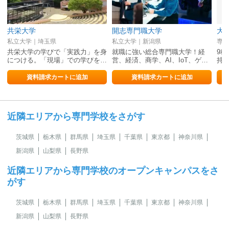
共栄大学
開志専門職大学
大
私立大学｜埼玉県
私立大学｜新潟県
専修
共栄大学の学びで「実践力」を身
就職に強い総合専門職大学！経
9
につける。「現場」での学びを…
営、経済、商学、AI、IoT、ゲ…
持
資料請求カートに追加
資料請求カートに追加
近隣エリアから専門学校をさがす
茨城県
栃木県
群馬県
埼玉県
千葉県
東京都
神奈川県
新潟県
山梨県
長野県
近隣エリアから専門学校のオープンキャンパスをさ
がす
茨城県
栃木県
群馬県
埼玉県
千葉県
東京都
神奈川県
新潟県
山梨県
長野県