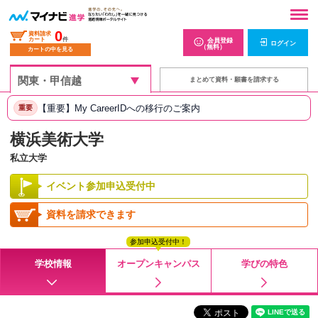
0
資料請求
カート
件
会員登録
ログイン
（無料）
カートの中を見る
まとめて資料・願書を請求する
【重要】My CareerIDへの移行のご案内
重要
横浜美術大学
私立大学
イベント参加申込受付中
資料を請求できます
参加申込受付中！
学校情報
オープンキャンパス
学びの特色