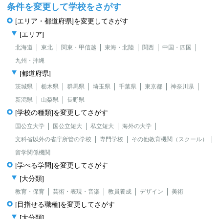
条件を変更して学校をさがす
[エリア・都道府県]を変更してさがす
[エリア]
北海道
東北
関東・甲信越
東海・北陸
関西
中国・四国
九州・沖縄
[都道府県]
茨城県
栃木県
群馬県
埼玉県
千葉県
東京都
神奈川県
新潟県
山梨県
長野県
[学校の種類]を変更してさがす
国公立大学
国公立短大
私立短大
海外の大学
文科省以外の省庁所管の学校
専門学校
その他教育機関（スクール）
留学関係機関
[学べる学問]を変更してさがす
[大分類]
教育・保育
芸術・表現・音楽
教員養成
デザイン
美術
[目指せる職種]を変更してさがす
[大分類]