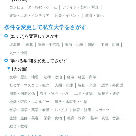
コンピュータ・Web・ゲーム
デザイン・芸術・写真
建築・土木・インテリア
音楽・イベント
教育・文化
条件を変更して私立大学をさがす
[エリア]を変更してさがす
北海道
東北
関東・甲信越
東海・北陸
関西
中国・四国
九州・沖縄
[学べる学問]を変更してさがす
[大分類]
文学・歴史・地理
法律・政治
経済・経営・商学
社会学・マスコミ・観光
人間・心理
福祉・介護
語学・外国語
国際・国際関係
数学・物理・化学
工学・建築
情報学・通信
地球・環境・エネルギー
農学・水産学・生物
医学・歯学・薬学・看護・リハビリ
体育・健康・スポーツ
生活・服飾・美容
栄養・食物
教育・保育
芸術・表現・音楽
総合・教養