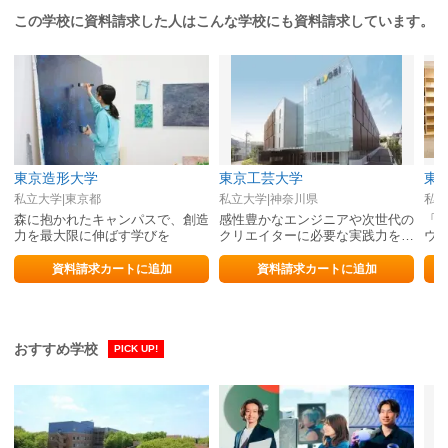
この学校に資料請求した人はこんな学校にも資料請求しています。
東京造形大学
東京工芸大学
東
私立大学|東京都
私立大学|神奈川県
私立
森に抱かれたキャンパスで、創造
感性豊かなエンジニアや次世代の
「
力を最大限に伸ばす学びを
クリエイターに必要な実践力を身
ウ
につける
資料請求カートに追加
資料請求カートに追加
おすすめ学校
PICK UP!