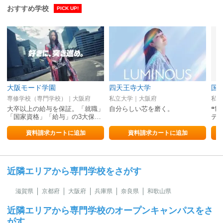
おすすめ学校
PICK UP!
大阪モード学園
四天王寺大学
専修学校（専門学校）｜大阪府
私立大学｜大阪府
私立
大卒以上の給与を保証。「就職」
自分らしい芯を磨く。
❝世
「国家資格」「給与」の3大保…
テ
資料請求カートに追加
資料請求カートに追加
近隣エリアから専門学校をさがす
滋賀県
京都府
大阪府
兵庫県
奈良県
和歌山県
近隣エリアから専門学校のオープンキャンパスをさ
がす