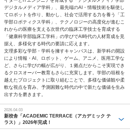
イターとITエンジニアを育成する「デジタルメディア学部
デジタルメディア学科」、最先端のAI・情報技術を駆使し
てロボットを作り、動かし、社会で活⽤する⼒を養う「工
学部ロボティクス学科」、テクノロジーの高度化が進むこ
れからの医療を⽀える次世代の臨床工学技士を育成する
「健康科学部臨床⼯学科」の学びでAI時代の人材育成を見
据え、多様化する時代の要請に応えます。
文理多彩な学部・学科を擁すキャンパスは、新学科の開設
により情報・AI、ロボット、ゲーム、アニメ、医⽤⼯学な
ど、さらに学びの幅が広がり、１拠点だからこそ実現でき
るクロスオーバー教育もさらに充実します。学部の垣根を
越えたプロジェクトに取り組むことで、多様な価値観や柔
軟な視点を育み、予測困難な時代の中で新たな価値を⽣み
出す⼒を磨きます。
2026.04.03
新校舎「ACADEMIC TERRACE（アカデミック テ
ラス）」2026年完成！