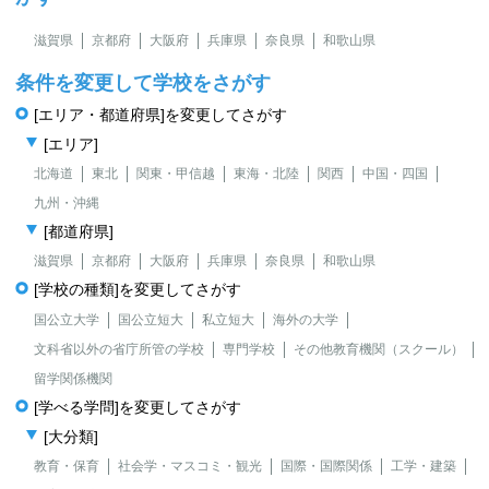
滋賀県
京都府
大阪府
兵庫県
奈良県
和歌山県
条件を変更して学校をさがす
[エリア・都道府県]を変更してさがす
[エリア]
北海道
東北
関東・甲信越
東海・北陸
関西
中国・四国
九州・沖縄
[都道府県]
滋賀県
京都府
大阪府
兵庫県
奈良県
和歌山県
[学校の種類]を変更してさがす
国公立大学
国公立短大
私立短大
海外の大学
文科省以外の省庁所管の学校
専門学校
その他教育機関（スクール）
留学関係機関
[学べる学問]を変更してさがす
[大分類]
教育・保育
社会学・マスコミ・観光
国際・国際関係
工学・建築