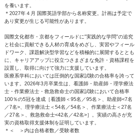
を養います。
＊2027年４月 国際英語学部から名称変更。計画は予定で
あり変更が生じる可能性があります。
国際文化都市・京都をフィールドに″実践的な学問″の追究
と社会に貢献できる人材の育成をめざし、実習やフィール
ドワーク、課題解決型学習などを積極的に展開するととも
に、キャリアアップに役立つさまざまな免許・資格課程を
設置し、取得に向けて強力に支援しています。
医療系学科においては圧倒的な国家試験の合格率を誇って
います。2026年3月卒業生は、看護師・助産師・理学療法
士・作業療法士・救急救命士の国家試験において合格率
100％の5冠を達成［看護師＜95名／95名＞、助産師<7名
／7名>、理学療法士＜54名／54名＞、作業療法士＜27名
／27名＞、救急救命士<42名／42名>］。実績の高さが充
実の資格取得支援体制を証明しています。
＊＜ ＞内は合格者数／受験者数