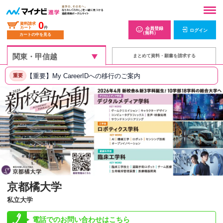
0
資料請求
カート
件
会員登録
ログイン
（無料）
カートの中を見る
まとめて資料・願書を請求する
【重要】My CareerIDへの移行のご案内
重要
京都橘大学
私立大学
電話でのお問い合わせはこちら