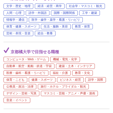
文学・歴史・地理
経済・経営・商学
社会学・マスコミ・観光
人間・心理
語学・外国語
国際・国際関係
工学・建築
情報学・通信
医学・歯学・薬学・看護・リハビリ
体育・健康・スポーツ
生活・服飾・美容
教育・保育
芸術・表現・音楽
総合・教養
京都橘大学で目指せる職種
コンピュータ・Web・ゲーム
機械・電気・化学
自動車・航空・船舶・鉄道・宇宙
建築・土木・インテリア
医療・歯科・看護・リハビリ
福祉・介護
教育・文化
保育・こども
健康・スポーツ
ビジネス・経営
語学・国際
公務員・政治・法律
旅行・ホテル・ブライダル・観光
デザイン・芸術・写真
マスコミ・芸能・アニメ・声優・漫画
音楽・イベント