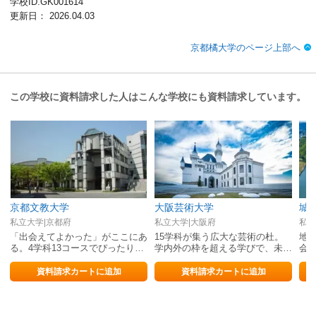
学校ID.GK001614
更新日： 2026.04.03
京都橘大学のページ上部へ
この学校に資料請求した人はこんな学校にも資料請求しています。
京都文教大学
大阪芸術大学
城
私立大学|京都府
私立大学|大阪府
私立
「出会えてよかった」がここにあ
15学科が集う広大な芸術の杜。
地
る。4学科13コースでぴったりの
学内外の枠を超える学びで、未来
会
学びがきっと見つかる！
を切り拓こう
資料請求カートに追加
資料請求カートに追加