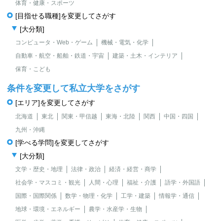
体育・健康・スポーツ
[目指せる職種]を変更してさがす
[大分類]
コンピュータ・Web・ゲーム
機械・電気・化学
自動車・航空・船舶・鉄道・宇宙
建築・土木・インテリア
保育・こども
条件を変更して私立大学をさがす
[エリア]を変更してさがす
北海道
東北
関東・甲信越
東海・北陸
関西
中国・四国
九州・沖縄
[学べる学問]を変更してさがす
[大分類]
文学・歴史・地理
法律・政治
経済・経営・商学
社会学・マスコミ・観光
人間・心理
福祉・介護
語学・外国語
国際・国際関係
数学・物理・化学
工学・建築
情報学・通信
地球・環境・エネルギー
農学・水産学・生物