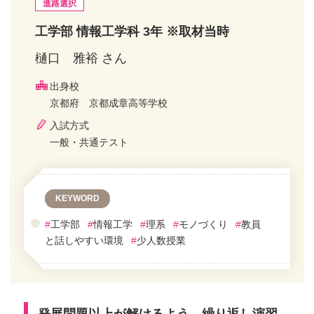
進路選択
工学部 情報工学科 3年 ※取材当時
樋口 雅裕 さん
出身校
京都府 京都成章高等学校
入試方式
一般・共通テスト
KEYWORD
#
工学部
#
情報工学
#
理系
#
モノづくり
#
教員
と話しやすい環境
#
少人数授業
発展問題以上が解けるよう、繰り返し演習