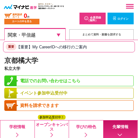
0
資料請求
カート
件
会員登録
ログイン
（無料）
カートの中を見る
まとめて資料・願書を請求する
【重要】My CareerIDへの移行のご案内
重要
京都橘大学
私立大学
電話でのお問い合わせはこちら
イベント参加申込受付中
資料を請求できます
参加申込受付中！
オープンキャンパ
学校情報
学びの特色
先輩情報
ス