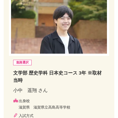
進路選択
文学部 歴史学科 日本史コース 3年 ※取材
当時
小中 遥翔 さん
出身校
滋賀県 滋賀県立高島高等学校
入試方式