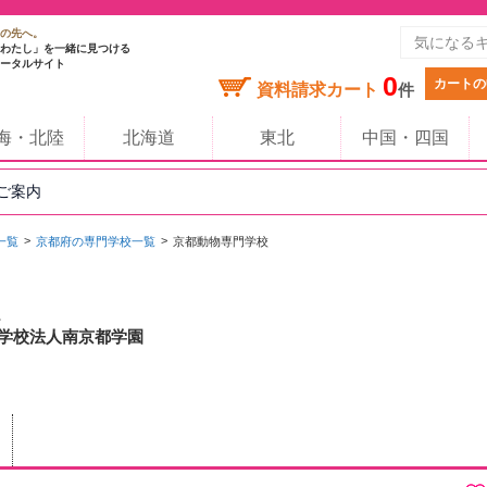
の先へ。
わたし」を一緒に見つける
ータルサイト
0
カートの
資料請求カート
件
海・北陸
北海道
東北
中国・四国
のご案内
一覧
京都府の専門学校一覧
京都動物専門学校
/ 学校法人南京都学園