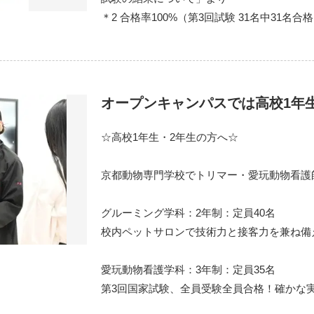
＊2 合格率100%（第3回試験 31名中31名合
オープンキャンパスでは高校1年
☆高校1年生・2年生の方へ☆
京都動物専門学校でトリマー・愛玩動物看護
グルーミング学科：2年制：定員40名
校内ペットサロンで技術力と接客力を兼ね備
愛玩動物看護学科：3年制：定員35名
第3回国家試験、全員受験全員合格！確かな