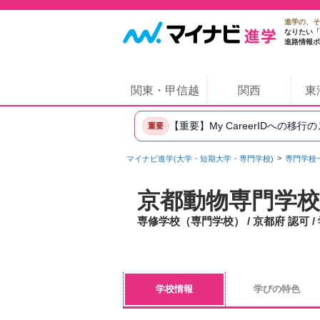
進学の、そ
なりたい「
進路情報ポ
関東・甲信越
関西
東
【重要】My CareerIDへの移行
重要
マイナビ進学(大学・短期大学・専門学校)
専門学校
京都動物専門学校
専修学校（専門学校） / 京都府 認可 
学校情報
学びの特色