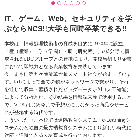
IT、ゲーム、Web、セキュリティを学
ぶならNCS!!大学も同時卒業できる!!
本校は、情報処理技術者の育成を目的に1970年に設立。
「産（産業）・学（学園）・研（研究所）」の3分野で構
成されるeDCグループとの連携により、開校当初より企業
において即戦力となる職業教育を実践しています。
今、まさに第五次産業革命超スマート社会が始まっていま
す。IoTによって全ての物がネットワークで繋がり、それ
を通じて収集・蓄積されたビッグデータがAI（人工知能）
によって分析され、その結果を情報端末等で活用すること
で、VRをはじめ今まで予想だにしなかった商品やサービ
スが登場する時代です。
こういった中、本校では遠隔教育システム、e-Learningシ
ステムなど独自の最先端教育システムにより新しい時代に
対応・活躍できる人材育成を行っております。