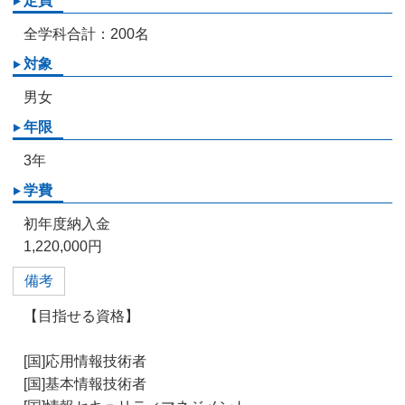
定員
全学科合計：200名
対象
男女
年限
3年
学費
初年度納入金
1,220,000円
備考
【目指せる資格】
[国]応用情報技術者
[国]基本情報技術者