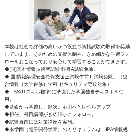
本校は社会で評価の高いかつ役立つ資格試験の取得を奨励
しています。そのための支援体制や、きめ細かな学習フォ
ローをおこなっており安心して学習することができます。
◆[国]基本情報技術者試験 科目A試験免除。
◆[国]情報処理安全確保支援士試験午前Ⅱ試験免除。（総
合情報（大学併修）学科 セキュリティ専攻対象）
◆ITSS(ITスキル標準)に準拠した学園独自テキストを使
用。
◆基礎から学習し、順次、応用へとレベルアップ。
◆担任、科目講師がきめ細かにフォロー。
◆試験直前には対策講座を実施。
◆本学園（電子開発学園）のカリキュラムは、IPA情報処