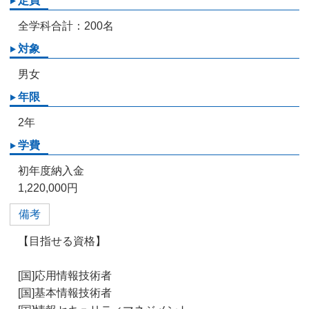
定員
全学科合計：200名
対象
男女
年限
2年
学費
初年度納入金
1,220,000円
備考
【目指せる資格】
[国]応用情報技術者
[国]基本情報技術者