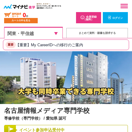
0
資料請求
カート
件
会員登録
ログイン
（無料）
カートの中を見る
まとめて資料・願書を請求する
【重要】My CareerIDへの移行のご案内
重要
名古屋情報メディア専門学校
専修学校（専門学校） / 愛知県 認可
イベント参加申込受付中