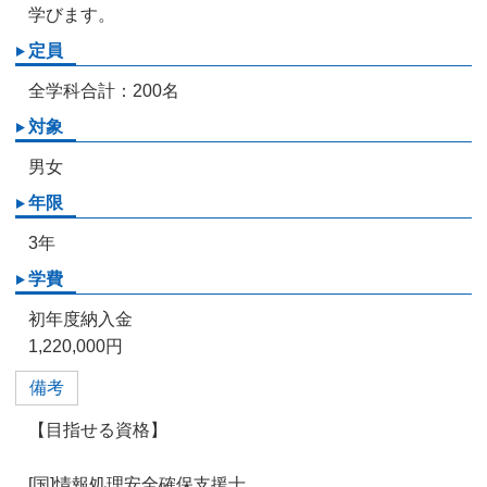
学びます。
定員
全学科合計：200名
対象
男女
年限
3年
学費
初年度納入金
1,220,000円
備考
【目指せる資格】
[国]情報処理安全確保支援士