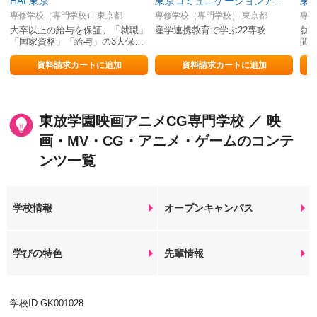
HAL東京
東京コミュニケーションアート専門学校（マンガ・イラスト・アニメ・ゲーム・3DCG・グラフィック・VTuber・AI／IT）
専修学校（専門学校）|東京都
専修学校（専門学校）|東京都
専修
大卒以上の給与を保証。「就職」
産学連携教育で学ぶ22専攻
就職
「国家資格」「給与」の3大保証
間
は自信の証明。
事
資料請求カートに追加
資料請求カートに追加
東放学園映画アニメCG専門学校 ／ 映
画・MV・CG・アニメ・ゲームのコンテ
ンツ一覧
学校情報
オープンキャンパス
学びの特色
先輩情報
学校ID.GK001028