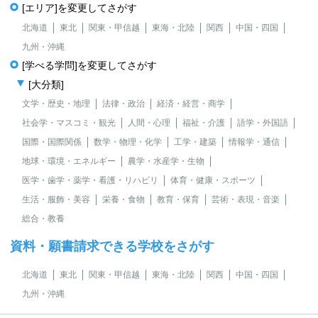
[エリア]を変更してさがす
北海道
東北
関東・甲信越
東海・北陸
関西
中国・四国
九州・沖縄
[学べる学問]を変更してさがす
[大分類]
文学・歴史・地理
法律・政治
経済・経営・商学
社会学・マスコミ・観光
人間・心理
福祉・介護
語学・外国語
国際・国際関係
数学・物理・化学
工学・建築
情報学・通信
地球・環境・エネルギー
農学・水産学・生物
医学・歯学・薬学・看護・リハビリ
体育・健康・スポーツ
生活・服飾・美容
栄養・食物
教育・保育
芸術・表現・音楽
総合・教養
資料・願書請求できる学校をさがす
北海道
東北
関東・甲信越
東海・北陸
関西
中国・四国
九州・沖縄