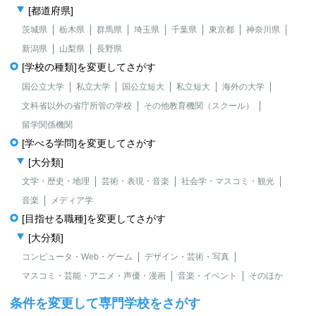
[都道府県]
茨城県
栃木県
群馬県
埼玉県
千葉県
東京都
神奈川県
新潟県
山梨県
長野県
[学校の種類]を変更してさがす
国公立大学
私立大学
国公立短大
私立短大
海外の大学
文科省以外の省庁所管の学校
その他教育機関（スクール）
留学関係機関
[学べる学問]を変更してさがす
[大分類]
文学・歴史・地理
芸術・表現・音楽
社会学・マスコミ・観光
音楽
メディア学
[目指せる職種]を変更してさがす
[大分類]
コンピュータ・Web・ゲーム
デザイン・芸術・写真
マスコミ・芸能・アニメ・声優・漫画
音楽・イベント
そのほか
条件を変更して専門学校をさがす