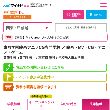
0
資料請求
カート
件
会員登録
ログイン
（無料）
カートの中を見る
まとめて資料・願書を請求する
【重要】My CareerIDへの移行のご案内
重要
東放学園映画アニメCG専門学校 ／ 映画・MV・CG・アニ
メ・ゲーム
専修学校（専門学校） / 東京都 認可 / 学校法人東放学園
電話でのお問い合わせはこちら
イベント参加申込受付中
資料や願書を請求できます
参加申込受付中！
オープンキャンパ
学校情報
学びの特色
先輩情報
ス