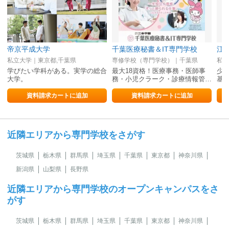
帝京平成大学
千葉医療秘書＆IT専門学校
江
私立大学｜東京都,千葉県
専修学校（専門学校）｜千葉県
私立
学びたい学科がある。実学の総合
最大18資格！医療事務・医師事
少
大学。
務・小児クラーク・診療情報管…
基
資料請求カートに追加
資料請求カートに追加
近隣エリアから専門学校をさがす
茨城県
栃木県
群馬県
埼玉県
千葉県
東京都
神奈川県
新潟県
山梨県
長野県
近隣エリアから専門学校のオープンキャンパスをさ
がす
茨城県
栃木県
群馬県
埼玉県
千葉県
東京都
神奈川県