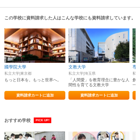
この学校に資料請求した人はこんな学校にも資料請求しています。
國學院大學
文教大学
専
私立大学|東京都
私立大学|埼玉県
私立
もっと日本を。もっと世界へ。
「人間愛」を教育理念に豊かな人
創立
間性を育てる文教大学
一
資料請求カートに追加
資料請求カートに追加
おすすめ学校
PICK UP!