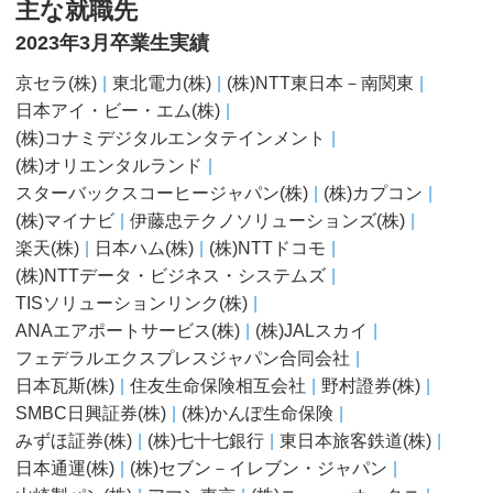
主な就職先
2023年3月卒業生実績
京セラ(株)
東北電力(株)
(株)NTT東日本－南関東
日本アイ・ビー・エム(株)
(株)コナミデジタルエンタテインメント
(株)オリエンタルランド
スターバックスコーヒージャパン(株)
(株)カプコン
(株)マイナビ
伊藤忠テクノソリューションズ(株)
楽天(株)
日本ハム(株)
(株)NTTドコモ
(株)NTTデータ・ビジネス・システムズ
TISソリューションリンク(株)
ANAエアポートサービス(株)
(株)JALスカイ
フェデラルエクスプレスジャパン合同会社
日本瓦斯(株)
住友生命保険相互会社
野村證券(株)
SMBC日興証券(株)
(株)かんぽ生命保険
みずほ証券(株)
(株)七十七銀行
東日本旅客鉄道(株)
日本通運(株)
(株)セブン－イレブン・ジャパン