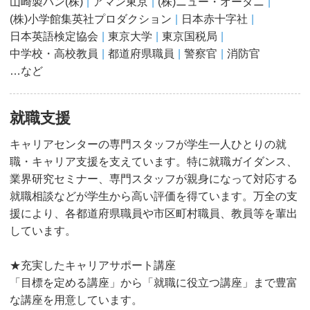
山崎製パン(株)
アマン東京
(株)ニュー・オータニ
(株)小学館集英社プロダクション
日本赤十字社
日本英語検定協会
東京大学
東京国税局
中学校・高校教員
都道府県職員
警察官
消防官
…など
就職支援
キャリアセンターの専門スタッフが学生一人ひとりの就
職・キャリア支援を支えています。特に就職ガイダンス、
業界研究セミナー、専門スタッフが親身になって対応する
就職相談などが学生から高い評価を得ています。万全の支
援により、各都道府県職員や市区町村職員、教員等を輩出
しています。
★充実したキャリアサポート講座
「目標を定める講座」から「就職に役立つ講座」まで豊富
な講座を用意しています。