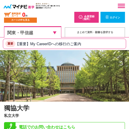
0
資料請求
カート
件
会員登録
ログイン
（無料）
カートの中を見る
まとめて資料・願書を請求する
【重要】My CareerIDへの移行のご案内
重要
獨協大学
私立大学
電話でのお問い合わせはこちら