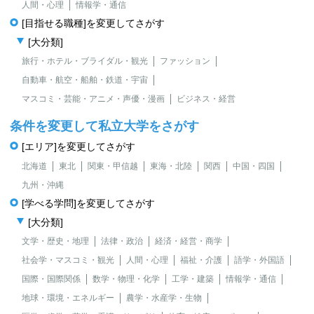
人間・心理
情報学・通信
[目指せる職種]を変更してさがす
[大分類]
旅行・ホテル・ブライダル・観光
ファッション
自動車・航空・船舶・鉄道・宇宙
マスコミ・芸能・アニメ・声優・漫画
ビジネス・経営
条件を変更して私立大学をさがす
[エリア]を変更してさがす
北海道
東北
関東・甲信越
東海・北陸
関西
中国・四国
九州・沖縄
[学べる学問]を変更してさがす
[大分類]
文学・歴史・地理
法律・政治
経済・経営・商学
社会学・マスコミ・観光
人間・心理
福祉・介護
語学・外国語
国際・国際関係
数学・物理・化学
工学・建築
情報学・通信
地球・環境・エネルギー
農学・水産学・生物