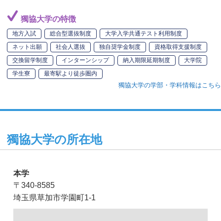
獨協大学の特徴
地方入試
総合型選抜制度
大学入学共通テスト利用制度
ネット出願
社会人選抜
独自奨学金制度
資格取得支援制度
交換留学制度
インターンシップ
納入期限延期制度
大学院
学生寮
最寄駅より徒歩圏内
獨協大学の学部・学科情報はこちら
獨協大学の所在地
本学
〒340-8585
埼玉県草加市学園町1-1