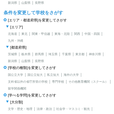
新潟県
山梨県
長野県
条件を変更して学校をさがす
[エリア・都道府県]を変更してさがす
[エリア]
北海道
東北
関東・甲信越
東海・北陸
関西
中国・四国
九州・沖縄
[都道府県]
茨城県
栃木県
群馬県
埼玉県
千葉県
東京都
神奈川県
新潟県
山梨県
長野県
[学校の種類]を変更してさがす
国公立大学
国公立短大
私立短大
海外の大学
文科省以外の省庁所管の学校
専門学校
その他教育機関（スクール）
留学関係機関
[学べる学問]を変更してさがす
[大分類]
文学・歴史・地理
法律・政治
社会学・マスコミ・観光