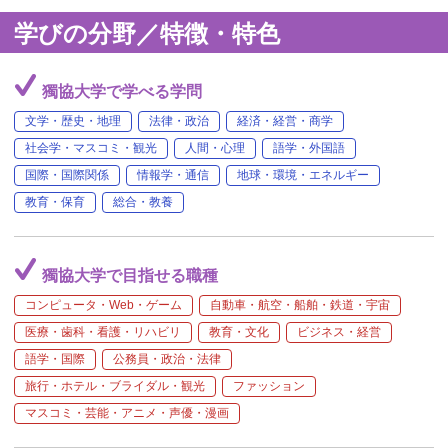
学びの分野／特徴・特色
獨協大学で学べる学問
文学・歴史・地理
法律・政治
経済・経営・商学
社会学・マスコミ・観光
人間・心理
語学・外国語
国際・国際関係
情報学・通信
地球・環境・エネルギー
教育・保育
総合・教養
獨協大学で目指せる職種
コンピュータ・Web・ゲーム
自動車・航空・船舶・鉄道・宇宙
医療・歯科・看護・リハビリ
教育・文化
ビジネス・経営
語学・国際
公務員・政治・法律
旅行・ホテル・ブライダル・観光
ファッション
マスコミ・芸能・アニメ・声優・漫画