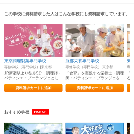
この学校に資料請求した人はこんな学校にも資料請求しています。
東京調理製菓専門学校
服部栄養専門学校
専修学校（専門学校）|東京都
専修学校（専門学校）|東京都
専修
JR新宿駅より徒歩5分！調理師・
「食育」を実践する栄養士・調理
「
パティシエ・ブーランジェとして
師・パティシエ・ブランジェを育
る
即戦力を育てる実践型専門学校
てる！
資料請求カートに追加
資料請求カートに追加
おすすめ学校
PICK UP!