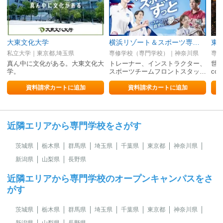
大東文化大学
横浜リゾート＆スポーツ専門学校
私立大学｜東京都,埼玉県
専修学校（専門学校）｜神奈川県
専修
真ん中に文化がある。大東文化大
トレーナー、インストラクター、
世界
学。
スポーツチームフロントスタッ…
co
資料請求カートに追加
資料請求カートに追加
近隣エリアから専門学校をさがす
茨城県
栃木県
群馬県
埼玉県
千葉県
東京都
神奈川県
新潟県
山梨県
長野県
近隣エリアから専門学校のオープンキャンパスをさ
がす
茨城県
栃木県
群馬県
埼玉県
千葉県
東京都
神奈川県