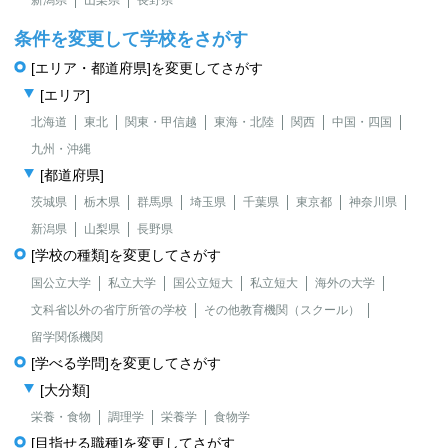
新潟県
山梨県
長野県
条件を変更して学校をさがす
[エリア・都道府県]を変更してさがす
[エリア]
北海道
東北
関東・甲信越
東海・北陸
関西
中国・四国
九州・沖縄
[都道府県]
茨城県
栃木県
群馬県
埼玉県
千葉県
東京都
神奈川県
新潟県
山梨県
長野県
[学校の種類]を変更してさがす
国公立大学
私立大学
国公立短大
私立短大
海外の大学
文科省以外の省庁所管の学校
その他教育機関（スクール）
留学関係機関
[学べる学問]を変更してさがす
[大分類]
栄養・食物
調理学
栄養学
食物学
[目指せる職種]を変更してさがす