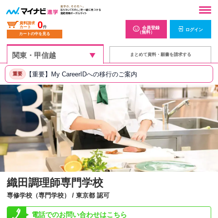
0
資料請求
カート
件
会員登録
ログイン
（無料）
カートの中を見る
まとめて資料・願書を請求する
【重要】My CareerIDへの移行のご案内
重要
織田調理師専門学校
専修学校（専門学校） / 東京都 認可
電話でのお問い合わせはこちら