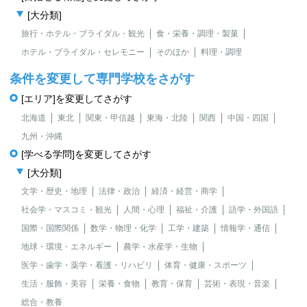
[大分類]
旅行・ホテル・ブライダル・観光
食・栄養・調理・製菓
ホテル・ブライダル・セレモニー
そのほか
料理・調理
条件を変更して専門学校をさがす
[エリア]を変更してさがす
北海道
東北
関東・甲信越
東海・北陸
関西
中国・四国
九州・沖縄
[学べる学問]を変更してさがす
[大分類]
文学・歴史・地理
法律・政治
経済・経営・商学
社会学・マスコミ・観光
人間・心理
福祉・介護
語学・外国語
国際・国際関係
数学・物理・化学
工学・建築
情報学・通信
地球・環境・エネルギー
農学・水産学・生物
医学・歯学・薬学・看護・リハビリ
体育・健康・スポーツ
生活・服飾・美容
栄養・食物
教育・保育
芸術・表現・音楽
総合・教養