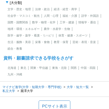
[大分類]
文学・歴史・地理
法律・政治
経済・経営・商学
社会学・マスコミ・観光
人間・心理
福祉・介護
語学・外国語
国際・国際関係
数学・物理・化学
工学・建築
情報学・通信
地球・環境・エネルギー
農学・水産学・生物
医学・歯学・薬学・看護・リハビリ
体育・健康・スポーツ
生活・服飾・美容
栄養・食物
教育・保育
芸術・表現・音楽
総合・教養
資料・願書請求できる学校をさがす
北海道
東北
関東・甲信越
東海・北陸
関西
中国・四国
九州・沖縄
マイナビ進学(大学・短期大学・専門学校)
大学・短大一覧
私立大学
麗澤大学
PCサイト表示