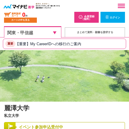
0
資料請求
カート
件
会員登録
ログイン
（無料）
カートの中を見る
まとめて資料・願書を請求する
【重要】My CareerIDへの移行のご案内
重要
麗澤大学
私立大学
イベント参加申込受付中