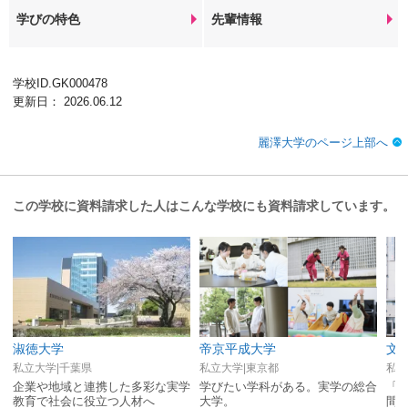
学びの特色
先輩情報
学校ID.GK000478
更新日： 2026.06.12
麗澤大学のページ上部へ
この学校に資料請求した人はこんな学校にも資料請求しています。
淑徳大学
帝京平成大学
文
私立大学|千葉県
私立大学|東京都
私立
企業や地域と連携した多彩な実学
学びたい学科がある。実学の総合
「
教育で社会に役立つ人材へ
大学。
間