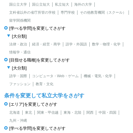
国公立大学
国公立短大
私立短大
海外の大学
文科省以外の省庁所管の学校
専門学校
その他教育機関（スクール）
留学関係機関
[学べる学問]を変更してさがす
[大分類]
法律・政治
経済・経営・商学
語学・外国語
数学・物理・化学
情報学・通信
[目指せる職種]を変更してさがす
[大分類]
語学・国際
コンピュータ・Web・ゲーム
機械・電気・化学
ファッション
教育・文化
条件を変更して私立大学をさがす
[エリア]を変更してさがす
北海道
東北
関東・甲信越
東海・北陸
関西
中国・四国
九州・沖縄
[学べる学問]を変更してさがす