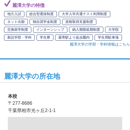
麗澤大学の特徴
地方入試
総合型選抜制度
大学入学共通テスト利用制度
ネット出願
独自奨学金制度
資格取得支援制度
交換留学制度
インターンシップ
納入期限延期制度
大学院
新設学部・学科
学生寮
最寄駅より徒歩圏内
学生用駐車場
麗澤大学の学部・学科情報はこちら
麗澤大学の所在地
本校
〒277-8686
千葉県柏市光ヶ丘2-1-1