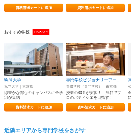
資料請求カートに追加
資料請求カートに追加
おすすめ学校
PICK UP!
駒澤大学
専門学校ビジョナリーアーツ（フードクリエイト学科）
高
私立大学｜東京都
専修学校（専門学校）｜東京都
私立
緑豊かな都心のキャンパスに全学
授業の80％が実習！ 渋谷でプ
全
部が集結
ロのパティシエを目指す！
に
資料請求カートに追加
資料請求カートに追加
近隣エリアから専門学校をさがす