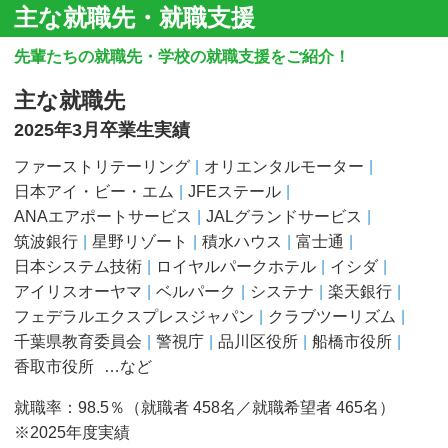
主な就職先・就職支援
先輩たちの就職先・学校の就職支援をご紹介！
主な就職先
2025年3月卒業生実績
ファーストリテーリング
オリエンタルモーター
日本アイ・ビー・エム
JFEステール
ANAエアポートサービス
JALグランドサービス
筑波銀行
星野リゾート
積水ハウス
富士通
日本システム技術
ロイヤルパークホテル
イシダ
アイリスオーヤマ
ベルパーク
システナ
楽天銀行
フェデラルエクスプレスジャパン
クラブツーリズム
千葉県教育委員会
警視庁
品川区役所
船橋市役所
香取市役所
…など
就職率：98.5％（就職者 458名／就職希望者 465名）
※2025年度実績