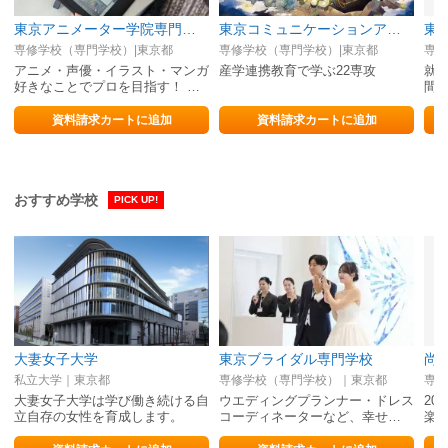
東京アニメーター学院専門学校
東京コミュニケーションアート専門学校（マンガ・イラスト・アニメ・ゲーム・3DCG・グラフィック・VTuber・AI／IT）
専修学校（専門学校）|東京都
専修学校（専門学校）|東京都
専修
アニメ・声優・イラスト・マンガ
産学連携教育で学ぶ22専攻
就職
好きなことでプロを目指す！ 在
間
学中デビューも夢じゃない！！
事
資料請求カートに追加
資料請求カートに追加
おすすめ学校
PICK UP!
大妻女子大学
東京ブライダル専門学校
私立大学｜東京都
専修学校（専門学校）｜東京都
専修
大妻女子大学は学び働き続ける自
ウエディングプランナー・ドレス
20
立自存の女性を育成します。
コーディネーターなど、幸せ…
楽