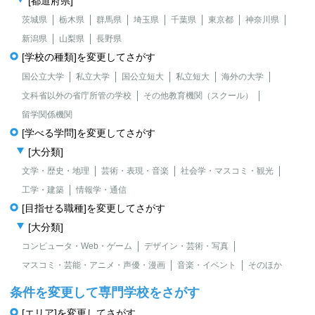
[都道府県]
茨城県
栃木県
群馬県
埼玉県
千葉県
東京都
神奈川県
新潟県
山梨県
長野県
[学校の種類]を変更してさがす
国公立大学
私立大学
国公立短大
私立短大
海外の大学
文科省以外の省庁所管の学校
その他教育機関（スクール）
留学関係機関
[学べる学問]を変更してさがす
[大分類]
文学・歴史・地理
芸術・表現・音楽
社会学・マスコミ・観光
工学・建築
情報学・通信
[目指せる職種]を変更してさがす
[大分類]
コンピュータ・Web・ゲーム
デザイン・芸術・写真
マスコミ・芸能・アニメ・声優・漫画
音楽・イベント
そのほか
条件を変更して専門学校をさがす
[エリア]を変更してさがす