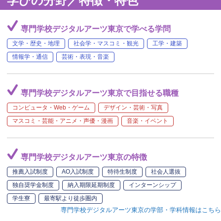
学びの分野／特徴・特色
専門学校デジタルアーツ東京で学べる学問
文学・歴史・地理
社会学・マスコミ・観光
工学・建築
情報学・通信
芸術・表現・音楽
専門学校デジタルアーツ東京で目指せる職種
コンピュータ・Web・ゲーム
デザイン・芸術・写真
マスコミ・芸能・アニメ・声優・漫画
音楽・イベント
専門学校デジタルアーツ東京の特徴
推薦入試制度
AO入試制度
特待生制度
社会人選抜
独自奨学金制度
納入期限延期制度
インターンシップ
学生寮
最寄駅より徒歩圏内
専門学校デジタルアーツ東京の学部・学科情報はこちら