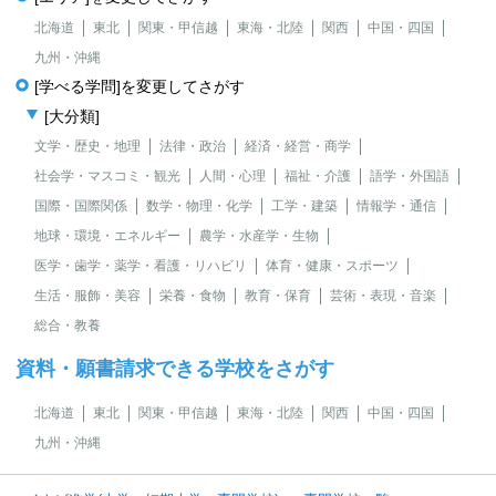
北海道
東北
関東・甲信越
東海・北陸
関西
中国・四国
九州・沖縄
[学べる学問]を変更してさがす
[大分類]
文学・歴史・地理
法律・政治
経済・経営・商学
社会学・マスコミ・観光
人間・心理
福祉・介護
語学・外国語
国際・国際関係
数学・物理・化学
工学・建築
情報学・通信
地球・環境・エネルギー
農学・水産学・生物
医学・歯学・薬学・看護・リハビリ
体育・健康・スポーツ
生活・服飾・美容
栄養・食物
教育・保育
芸術・表現・音楽
総合・教養
資料・願書請求できる学校をさがす
北海道
東北
関東・甲信越
東海・北陸
関西
中国・四国
九州・沖縄