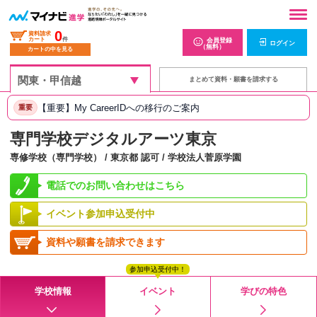
0
資料請求
カート
件
会員登録
ログイン
（無料）
カートの中を見る
まとめて資料・願書を請求する
【重要】My CareerIDへの移行のご案内
重要
専門学校デジタルアーツ東京
専修学校（専門学校） / 東京都 認可 / 学校法人菅原学園
電話でのお問い合わせはこちら
イベント参加申込受付中
資料や願書を請求できます
参加申込受付中！
学校情報
イベント
学びの特色