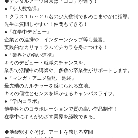
◆デジタルアーツ東京は「ココ」が違う！
●『少人数指導』
１クラス１５～２５名の少人数制できめこまやかに指導。
先生に質問しやすい！仲間もできる！
●『在学中デビュー』
企業との連携や、インターンシップ等も豊富。
実践的なカリキュラムでチカラを身につける！
●『業界との強い連携』
キミのデビュー・就職のチャンスを、
業界で活躍中の講師や、多数の卒業生がサポートします。
●『マンガ・アニメ聖地 池袋』
最先端のカルチャーを感じられる立地。
キミの個性とセンスを輝かせるキャンパスライフ。
●『学内コラボ』
他学科とのコラボレーションで質の高い作品制作！
在学中にキミがめざす業界を経験できる。
◆池袋駅すぐそば、アートを感じる空間