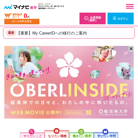
0
資料請求
カート
件
会員登録
ログイン
（無料）
カートの中を見る
【重要】My CareerIDへの移行のご案内
重要
✕
やりたいこと
なりたい職種
働きたい業界
学びたい学問