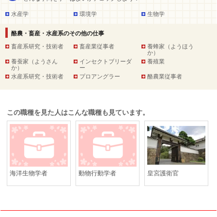
水産学
環境学
生物学
酪農・畜産・水産系のその他の仕事
畜産系研究・技術者
畜産業従事者
養蜂家（ようほう
か）
養蚕家（ようさん
インセクトブリーダ
養殖業
か）
ー
水産系研究・技術者
プロアングラー
酪農業従事者
この職種を見た人はこんな職種も見ています。
海洋生物学者
動物行動学者
皇宮護衛官