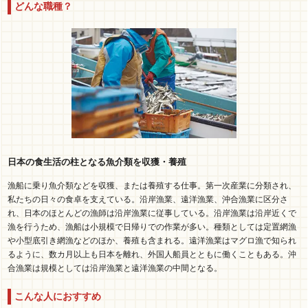
どんな職種？
日本の食生活の柱となる魚介類を収獲・養殖
漁船に乗り魚介類などを収獲、または養殖する仕事。第一次産業に分類され、
私たちの日々の食卓を支えている。沿岸漁業、遠洋漁業、沖合漁業に区分さ
れ、日本のほとんどの漁師は沿岸漁業に従事している。沿岸漁業は沿岸近くで
漁を行うため、漁船は小規模で日帰りでの作業が多い。種類としては定置網漁
や小型底引き網漁などのほか、養殖も含まれる。遠洋漁業はマグロ漁で知られ
るように、数カ月以上も日本を離れ、外国人船員とともに働くこともある。沖
合漁業は規模としては沿岸漁業と遠洋漁業の中間となる。
こんな人におすすめ