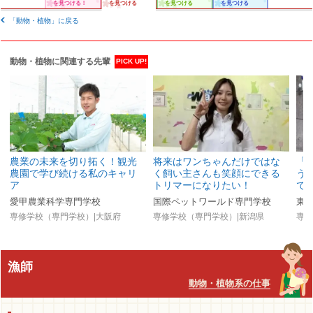
を見つける！
を見つける
を見つける
を見つける
「動物・植物」に戻る
動物・植物に関連する先輩
PICK UP!
農業の未来を切り拓く！観光
将来はワンちゃんだけではな
「
農園で学び続ける私のキャリ
く飼い主さんも笑顔にできる
う
ア
トリマーになりたい！
で
愛甲農業科学専門学校
国際ペットワールド専門学校
東
専修学校（専門学校）|大阪府
専修学校（専門学校）|新潟県
専修
漁師
動物・植物系の仕事