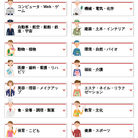
コンピュータ・Web・ゲ
機械・電気・化学
ーム
自動車・航空・船舶・鉄
建築・土木・インテリア
道・宇宙
動物・植物
環境・自然・バイオ
医療・歯科・看護・リハ
福祉・介護
ビリ
美容・理容・メイクアッ
エステ・ネイル・リラク
プ
ゼーション
食・栄養・調理・製菓
教育・文化
保育・こども
健康・スポーツ