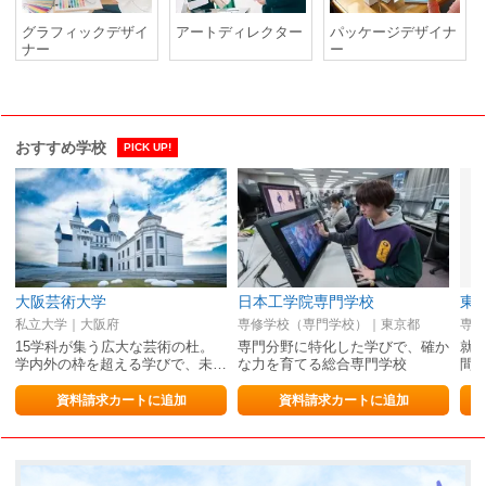
グラフィックデザイ
アートディレクター
パッケージデザイナ
ナー
ー
おすすめ学校
PICK UP!
大阪芸術大学
日本工学院専門学校
私立大学｜大阪府
専修学校（専門学校）｜東京都
専修
15学科が集う広大な芸術の杜。
専門分野に特化した学びで、確か
就職
学内外の枠を超える学びで、未…
な力を育てる総合専門学校
間
資料請求カートに追加
資料請求カートに追加