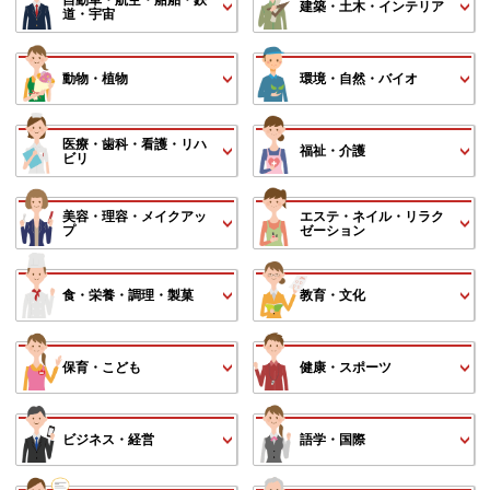
建築・土木・インテリア
道・宇宙
動物・植物
環境・自然・バイオ
医療・歯科・看護・リハ
福祉・介護
ビリ
美容・理容・メイクアッ
エステ・ネイル・リラク
プ
ゼーション
食・栄養・調理・製菓
教育・文化
保育・こども
健康・スポーツ
ビジネス・経営
語学・国際