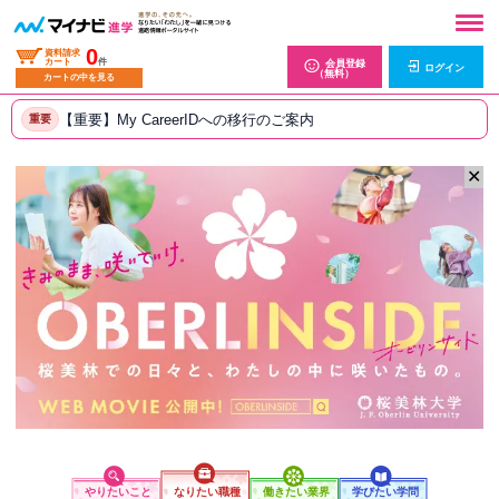
0
資料請求
カート
件
会員登録
ログイン
（無料）
カートの中を見る
【重要】My CareerIDへの移行のご案内
重要
✕
やりたいこと
なりたい職種
働きたい業界
学びたい学問