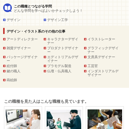
この職種とつながる学問
どんな学問を学べばよいかチェックしよう！
デザイン
デザイン工学
デザイン・イラスト系のその他の仕事
アートディレクター
キャラクターデザイ
イラストレーター
ナー
雑貨デザイナー
プロダクトデザイナ
グラフィックデザイ
ー
ナー
パッケージデザイナ
エディトリアルデザ
文房具デザイナー
ー
イナー
絵付師
プラモデル製造
工芸官
鍵の職人
仏壇・仏具職人
インダストリアルデ
ザイナー
蒔絵師
この職種を見た人はこんな職種も見ています。