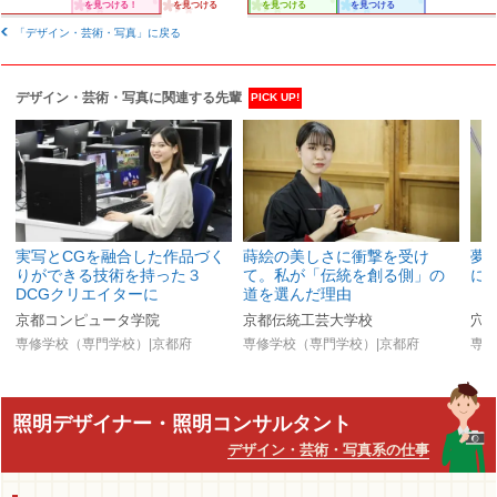
を見つける！
を見つける
を見つける
を見つける
「デザイン・芸術・写真」に戻る
デザイン・芸術・写真に関連する先輩
PICK UP!
実写とCGを融合した作品づく
蒔絵の美しさに衝撃を受け
夢
りができる技術を持った３
て。私が「伝統を創る側」の
に
DCGクリエイターに
道を選んだ理由
京都コンピュータ学院
京都伝統工芸大学校
穴
専修学校（専門学校）|京都府
専修学校（専門学校）|京都府
専修
照明デザイナー・照明コンサルタント
デザイン・芸術・写真系の仕事