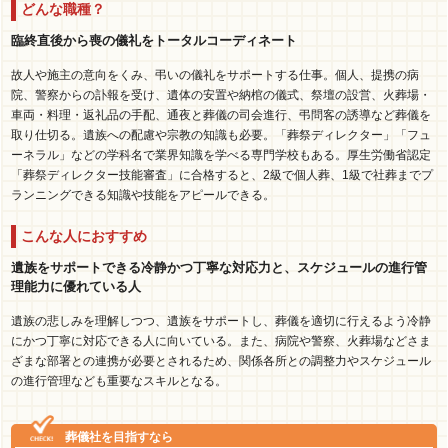
どんな職種？
臨終直後から喪の儀礼をトータルコーディネート
故人や施主の意向をくみ、弔いの儀礼をサポートする仕事。個人、提携の病
院、警察からの訃報を受け、遺体の安置や納棺の儀式、祭壇の設営、火葬場・
車両・料理・返礼品の手配、通夜と葬儀の司会進行、弔問客の誘導など葬儀を
取り仕切る。遺族への配慮や宗教の知識も必要。「葬祭ディレクター」「フュ
ーネラル」などの学科名で業界知識を学べる専門学校もある。厚生労働省認定
「葬祭ディレクター技能審査」に合格すると、2級で個人葬、1級で社葬までプ
ランニングできる知識や技能をアピールできる。
こんな人におすすめ
遺族をサポートできる冷静かつ丁寧な対応力と、スケジュールの進行管
理能力に優れている人
遺族の悲しみを理解しつつ、遺族をサポートし、葬儀を適切に行えるよう冷静
にかつ丁寧に対応できる人に向いている。また、病院や警察、火葬場などさま
ざまな部署との連携が必要とされるため、関係各所との調整力やスケジュール
の進行管理なども重要なスキルとなる。
葬儀社を目指すなら