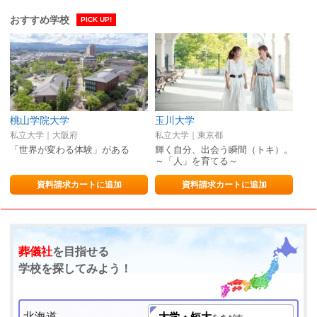
おすすめ学校
PICK UP!
桃山学院大学
玉川大学
私立大学｜大阪府
私立大学｜東京都
「世界が変わる体験」がある
輝く自分、出会う瞬間（トキ）。
～「人」を育てる～
資料請求カートに追加
資料請求カートに追加
葬儀社
を目指せる
学校を探してみよう！
北海道
大学・短大