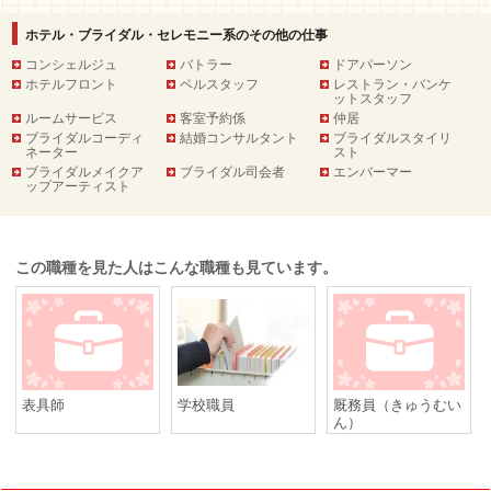
ホテル・ブライダル・セレモニー系のその他の仕事
コンシェルジュ
バトラー
ドアパーソン
ホテルフロント
ベルスタッフ
レストラン・バンケ
ットスタッフ
ルームサービス
客室予約係
仲居
ブライダルコーディ
結婚コンサルタント
ブライダルスタイリ
ネーター
スト
ブライダルメイクア
ブライダル司会者
エンバーマー
ップアーティスト
この職種を見た人はこんな職種も見ています。
表具師
学校職員
厩務員（きゅうむい
ん）