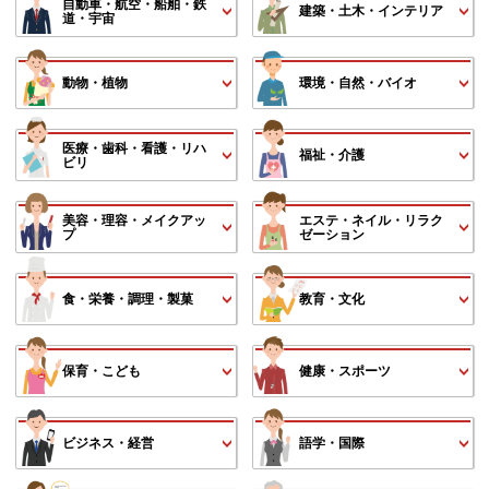
自動車・航空・船舶・鉄
建築・土木・インテリア
道・宇宙
動物・植物
環境・自然・バイオ
医療・歯科・看護・リハ
福祉・介護
ビリ
美容・理容・メイクアッ
エステ・ネイル・リラク
プ
ゼーション
食・栄養・調理・製菓
教育・文化
保育・こども
健康・スポーツ
ビジネス・経営
語学・国際