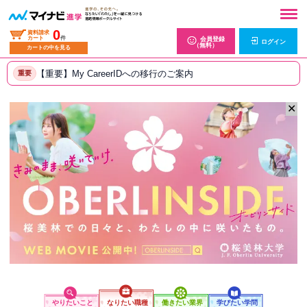
0
資料請求
カート
件
会員登録
ログイン
（無料）
カートの中を見る
【重要】My CareerIDへの移行のご案内
重要
✕
やりたいこと
なりたい職種
働きたい業界
学びたい学問