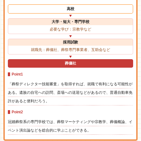
高校
大学・短大・専門学校
必要な学び：宗教学など
採用試験
就職先：葬儀社、葬祭専門事業者、互助会など
葬儀社
Point1
「葬祭ディレクター技能審査」を取得すれば、就職で有利になる可能性が
ある。遺族の自宅への訪問、斎場への送迎などがあるので、普通自動車免
許があると便利だろう。
Point2
冠婚葬祭系の専門学校では、葬祭マーケティングや宗教学、葬儀概論、イ
ベント演出論などを総合的に学ぶことができる。