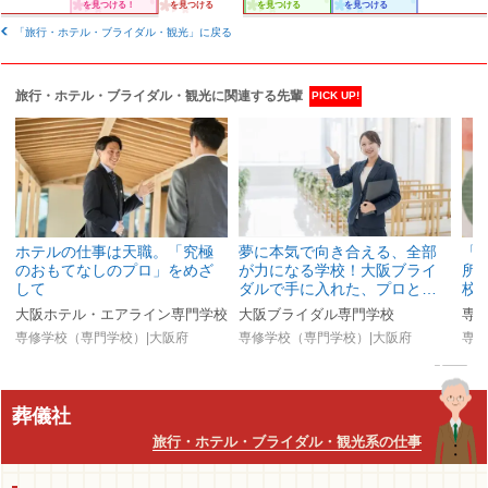
を見つける！
を見つける
を見つける
を見つける
「旅行・ホテル・ブライダル・観光」に戻る
旅行・ホテル・ブライダル・観光に関連する先輩
PICK UP!
ホテルの仕事は天職。「究極
夢に本気で向き合える、全部
「
のおもてなしのプロ」をめざ
が力になる学校！大阪ブライ
所
して
ダルで手に入れた、プロと…
校
大阪ホテル・エアライン専門学校
大阪ブライダル専門学校
専修学校（専門学校）|大阪府
専修学校（専門学校）|大阪府
専修
葬儀社
旅行・ホテル・ブライダル・観光系の仕事