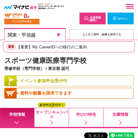
0
資料請求
カート
件
会員登録
ログイン
（無料）
カートの中を見る
まとめて資料・願書を請求する
【重要】My CareerIDへの移行のご案内
重要
スポーツ健康医療専門学校
専修学校（専門学校） / 東京都 認可
イベント参加申込受付中
資料や願書を請求できます
参加申込受付中！
オープンキャンパ
学校情報
学びの特色
先輩情報
ス