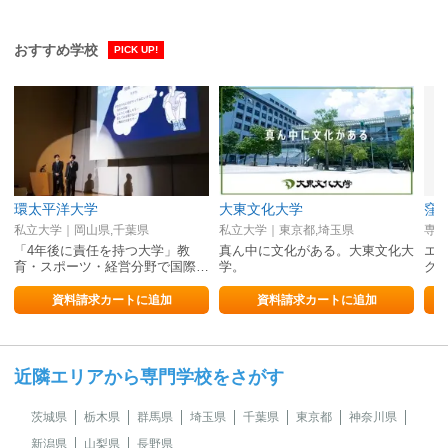
おすすめ学校
PICK UP!
環太平洋大学
大東文化大学
窪
私立大学｜岡山県,千葉県
私立大学｜東京都,埼玉県
専修
「4年後に責任を持つ大学」教
真ん中に文化がある。大東文化大
エ
育・スポーツ・経営分野で国際…
学。
ク
資料請求カートに追加
資料請求カートに追加
近隣エリアから専門学校をさがす
茨城県
栃木県
群馬県
埼玉県
千葉県
東京都
神奈川県
新潟県
山梨県
長野県