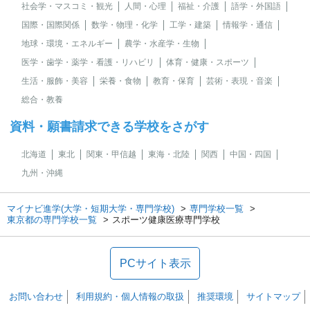
社会学・マスコミ・観光
人間・心理
福祉・介護
語学・外国語
国際・国際関係
数学・物理・化学
工学・建築
情報学・通信
地球・環境・エネルギー
農学・水産学・生物
医学・歯学・薬学・看護・リハビリ
体育・健康・スポーツ
生活・服飾・美容
栄養・食物
教育・保育
芸術・表現・音楽
総合・教養
資料・願書請求できる学校をさがす
北海道
東北
関東・甲信越
東海・北陸
関西
中国・四国
九州・沖縄
マイナビ進学(大学・短期大学・専門学校)
専門学校一覧
東京都の専門学校一覧
スポーツ健康医療専門学校
PCサイト表示
お問い合わせ
利用規約・個人情報の取扱
推奨環境
サイトマップ