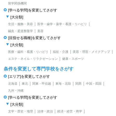
留学関係機関
[学べる学問]を変更してさがす
[大分類]
生活・服飾・美容
医学・歯学・薬学・看護・リハビリ
鍼灸・柔道整復学
美容
[目指せる職種]を変更してさがす
[大分類]
医療・歯科・看護・リハビリ
福祉・介護
美容・理容・メイクアップ
エステ・ネイル・リラクゼーション
健康・スポーツ
条件を変更して専門学校をさがす
[エリア]を変更してさがす
北海道
東北
関東・甲信越
東海・北陸
関西
中国・四国
九州・沖縄
[学べる学問]を変更してさがす
[大分類]
文学・歴史・地理
法律・政治
経済・経営・商学