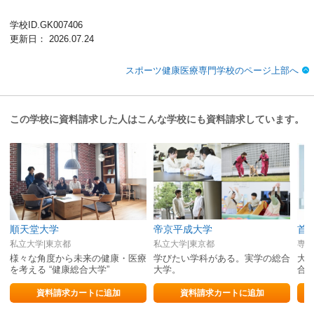
学校ID.GK007406
更新日： 2026.07.24
スポーツ健康医療専門学校のページ上部へ
この学校に資料請求した人はこんな学校にも資料請求しています。
順天堂大学
帝京平成大学
首
私立大学|東京都
私立大学|東京都
専修
様々な角度から未来の健康・医療
学びたい学科がある。実学の総合
大
を考える “健康総合大学”
大学。
合
度
明
資料請求カートに追加
資料請求カートに追加