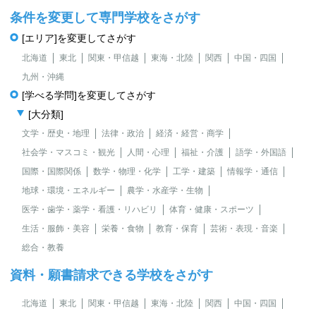
条件を変更して専門学校をさがす
[エリア]を変更してさがす
北海道
東北
関東・甲信越
東海・北陸
関西
中国・四国
九州・沖縄
[学べる学問]を変更してさがす
[大分類]
文学・歴史・地理
法律・政治
経済・経営・商学
社会学・マスコミ・観光
人間・心理
福祉・介護
語学・外国語
国際・国際関係
数学・物理・化学
工学・建築
情報学・通信
地球・環境・エネルギー
農学・水産学・生物
医学・歯学・薬学・看護・リハビリ
体育・健康・スポーツ
生活・服飾・美容
栄養・食物
教育・保育
芸術・表現・音楽
総合・教養
資料・願書請求できる学校をさがす
北海道
東北
関東・甲信越
東海・北陸
関西
中国・四国