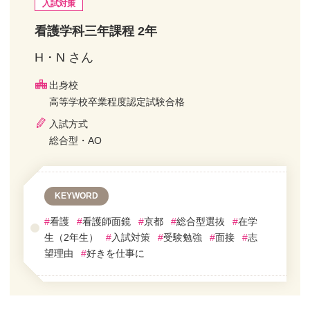
入試対策
看護学科三年課程 2年
H・N さん
出身校
高等学校卒業程度認定試験合格
入試方式
総合型・AO
KEYWORD
#
看護
#
看護師面鏡
#
京都
#
総合型選抜
#
在学
生（2年生）
#
入試対策
#
受験勉強
#
面接
#
志
望理由
#
好きを仕事に