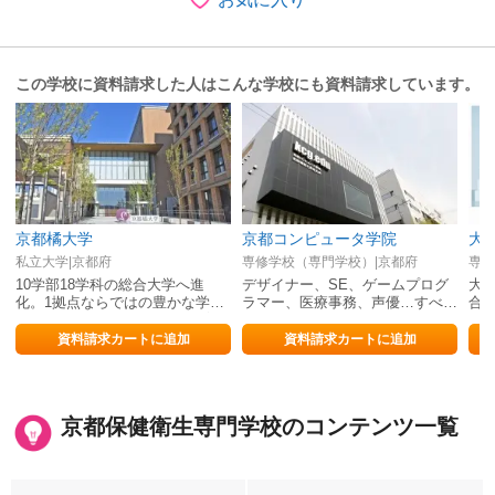
この学校に資料請求した人はこんな学校にも資料請求しています。
京都橘大学
京都コンピュータ学院
大
私立大学|京都府
専修学校（専門学校）|京都府
専修
10学部18学科の総合大学へ進
デザイナー、SE、ゲームプログ
大
化。1拠点ならではの豊かな学び
ラマー、医療事務、声優…すべて
合
で、夢をかなえる確かな力を育
の道は「IT」から！
度
む。
明
資料請求カートに追加
資料請求カートに追加
京都保健衛生専門学校のコンテンツ一覧