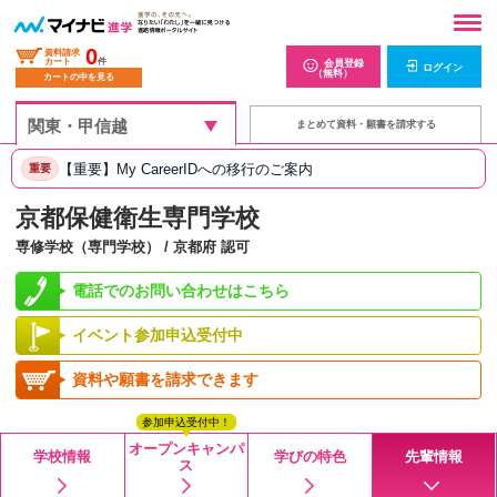
0
資料請求
カート
件
会員登録
ログイン
（無料）
カートの中を見る
まとめて資料・願書を請求する
【重要】My CareerIDへの移行のご案内
重要
京都保健衛生専門学校
専修学校（専門学校） / 京都府 認可
電話でのお問い合わせはこちら
イベント参加申込受付中
資料や願書を請求できます
参加申込受付中！
オープンキャンパ
学校情報
学びの特色
先輩情報
ス