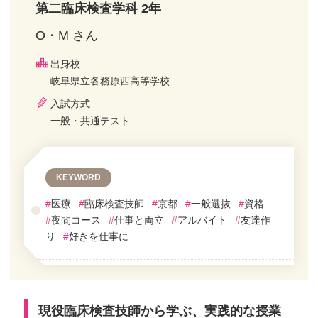
第二臨床検査学科 2年
O・M さん
出身校
岐阜県立各務原西高等学校
入試方式
一般・共通テスト
KEYWORD
#
医療
#
臨床検査技師
#
京都
#
一般選抜
#
資格
#
夜間コース
#
仕事と両立
#
アルバイト
#
友達作
り
#
好きを仕事に
現役臨床検査技師から学ぶ、実践的な授業