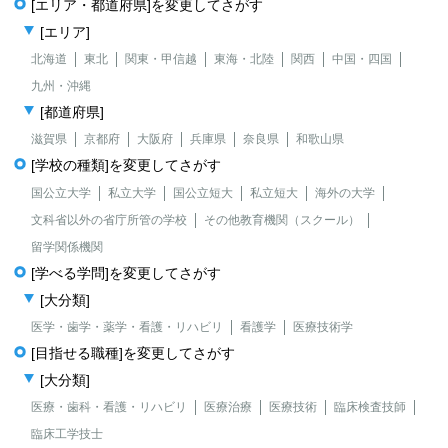
[エリア・都道府県]を変更してさがす
[エリア]
北海道
東北
関東・甲信越
東海・北陸
関西
中国・四国
九州・沖縄
[都道府県]
滋賀県
京都府
大阪府
兵庫県
奈良県
和歌山県
[学校の種類]を変更してさがす
国公立大学
私立大学
国公立短大
私立短大
海外の大学
文科省以外の省庁所管の学校
その他教育機関（スクール）
留学関係機関
[学べる学問]を変更してさがす
[大分類]
医学・歯学・薬学・看護・リハビリ
看護学
医療技術学
[目指せる職種]を変更してさがす
[大分類]
医療・歯科・看護・リハビリ
医療治療
医療技術
臨床検査技師
臨床工学技士