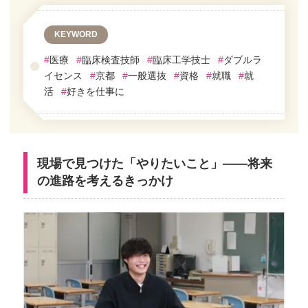
KEYWORD
#
医療
#
臨床検査技師
#
臨床工学技士
#
ダブルラ
イセンス
#
京都
#
一般選抜
#
資格
#
就職
#
就
活
#
好きを仕事に
現場で見つけた「やりたいこと」——将来
の進路を考えるきっかけ