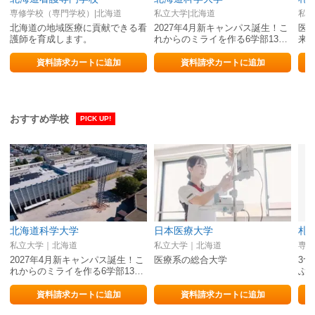
専修学校（専門学校）|北海道
私立大学|北海道
私立
北海道の地域医療に貢献できる看
2027年4月新キャンパス誕生！こ
医
護師を育成します。
れからのミライを作る6学部13学
来
科
資料請求カートに追加
資料請求カートに追加
おすすめ学校
PICK UP!
北海道科学大学
日本医療大学
私立大学｜北海道
私立大学｜北海道
専修
2027年4月新キャンパス誕生！こ
医療系の総合大学
3つ
れからのミライを作る6学部13…
ぶ
資料請求カートに追加
資料請求カートに追加