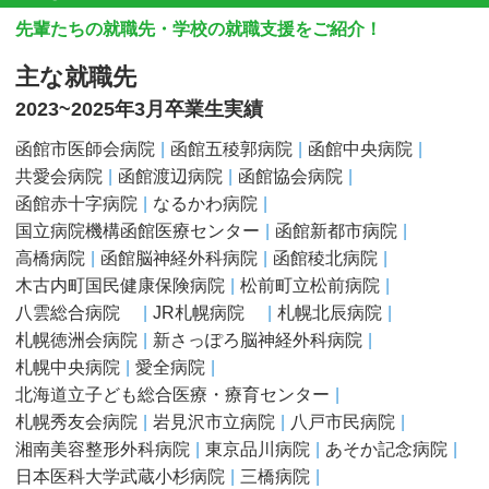
先輩たちの就職先・学校の就職支援をご紹介！
主な就職先
2023~2025年3月卒業生実績
函館市医師会病院
函館五稜郭病院
函館中央病院
共愛会病院
函館渡辺病院
函館協会病院
函館赤十字病院
なるかわ病院
国立病院機構函館医療センター
函館新都市病院
高橋病院
函館脳神経外科病院
函館稜北病院
木古内町国民健康保険病院
松前町立松前病院
八雲総合病院
JR札幌病院
札幌北辰病院
札幌徳洲会病院
新さっぽろ脳神経外科病院
札幌中央病院
愛全病院
北海道立子ども総合医療・療育センター
札幌秀友会病院
岩見沢市立病院
八戸市民病院
湘南美容整形外科病院
東京品川病院
あそか記念病院
日本医科大学武蔵小杉病院
三橋病院