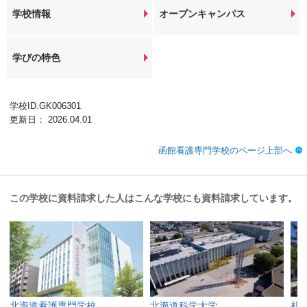
学校情報
オープンキャンパス
学びの特色
学校ID.GK006301
更新日： 2026.04.01
函館看護専門学校のページ上部へ
この学校に資料請求した人はこんな学校にも資料請求しています。
北海道看護専門学校
北海道科学大学
札