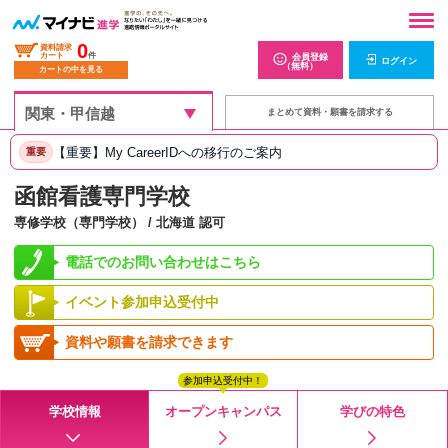
0
資料請求
カート
件
会員登録
ログイン
（無料）
カートの中を見る
まとめて資料・願書を請求する
【重要】My CareerIDへの移行のご案内
重要
函館看護専門学校
専修学校（専門学校） / 北海道 認可
電話でのお問い合わせはこちら
イベント参加申込受付中
資料や願書を請求できます
参加申込受付中！
学校情報
オープンキャンパス
学びの特色