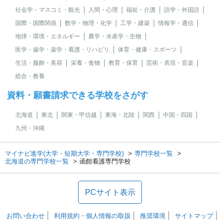
社会学・マスコミ・観光
人間・心理
福祉・介護
語学・外国語
国際・国際関係
数学・物理・化学
工学・建築
情報学・通信
地球・環境・エネルギー
農学・水産学・生物
医学・歯学・薬学・看護・リハビリ
体育・健康・スポーツ
生活・服飾・美容
栄養・食物
教育・保育
芸術・表現・音楽
総合・教養
資料・願書請求できる学校をさがす
北海道
東北
関東・甲信越
東海・北陸
関西
中国・四国
九州・沖縄
マイナビ進学(大学・短期大学・専門学校)
専門学校一覧
北海道の専門学校一覧
函館看護専門学校
PCサイト表示
お問い合わせ
利用規約・個人情報の取扱
推奨環境
サイトマップ