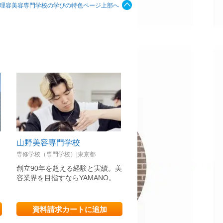
理容美容専門学校の学びの特色ページ上部へ
山野美容専門学校
高山美容専門学校
専修学校（専門学校）|東京都
専修学校（専門学校）|東京都
創立90年を超える経験と実績。美
市ヶ谷駅から徒歩4分！ヘ
シ
容業界を目指すならYAMANO。
ネイル、マツエク、メイク
美容の全部を学ぶならTAKA
資料請求カートに追加
資料請求カートに追