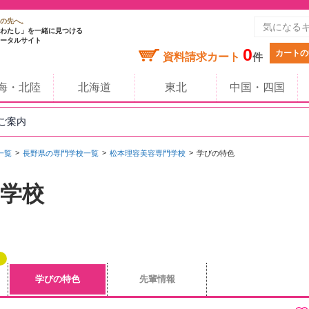
の先へ。
わたし」を一緒に見つける
ータルサイト
0
カートの
資料請求カート
件
海・北陸
北海道
東北
中国・四国
のご案内
一覧
長野県の専門学校一覧
松本理容美容専門学校
学びの特色
学校
学びの特色
先輩情報