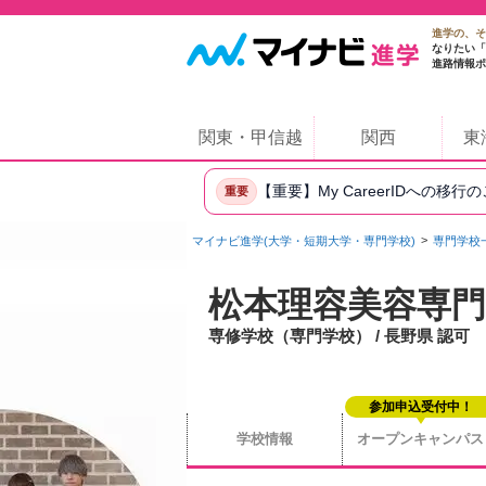
進学の、そ
なりたい「
進路情報ポ
関東・甲信越
関西
東
【重要】My CareerIDへの移行
重要
マイナビ進学(大学・短期大学・専門学校)
専門学校
松本理容美容専門
専修学校（専門学校） / 長野県 認可
参加申込受付中！
学校情報
オープンキャンパス