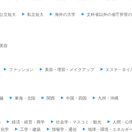
公立短大
私立短大
海外の大学
文科省以外の省庁所管の
美容
ファッション
美容・理容・メイクアップ
エステ・ネイ
越
東海・北陸
関西
中国・四国
九州・沖縄
治
経済・経営・商学
社会学・マスコミ・観光
人間・心
・化学
工学・建築
情報学・通信
地球・環境・エネルギ