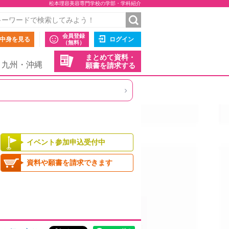
松本理容美容専門学校の学部・学科紹介
会員登録
中身を見る
ログイン
（無料）
まとめて資料・
九州・沖縄
願書を請求する
›
イベント参加申込受付中
資料や願書を請求できます