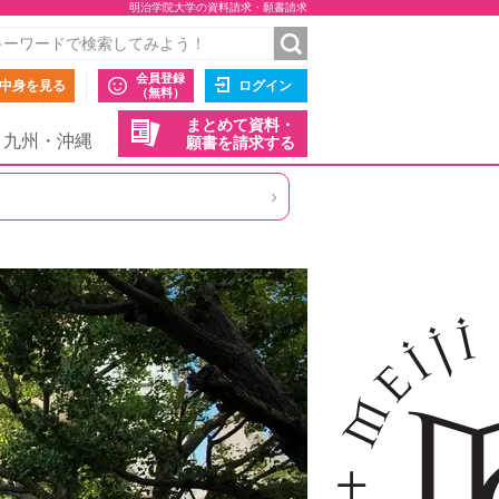
明治学院大学の資料請求・願書請求
会員登録
中身を見る
ログイン
（無料）
まとめて資料・
九州・沖縄
願書を請求する
›