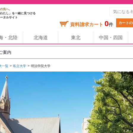
の先へ。
わたし」を一緒に見つける
ータルサイト
0
カートの
資料請求カート
件
海・北陸
北海道
東北
中国・四国
のご案内
大一覧
私立大学
明治学院大学