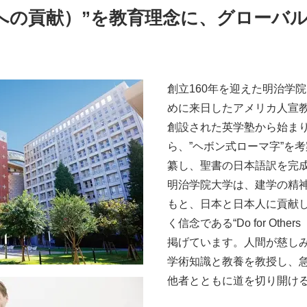
rs（他者への貢献）”を教育理念に、グロ
創立160年を迎えた明治学
めに来日したアメリカ人宣教医
創設された英学塾から始ま
ら、”ヘボン式ローマ字”を考
纂し、聖書の日本語訳を完
明治学院大学は、建学の精
もと、日本と日本人に貢献
く信念である“Do for Ot
掲げています。人間が慈し
学術知識と教養を教授し、
他者とともに道を切り開け