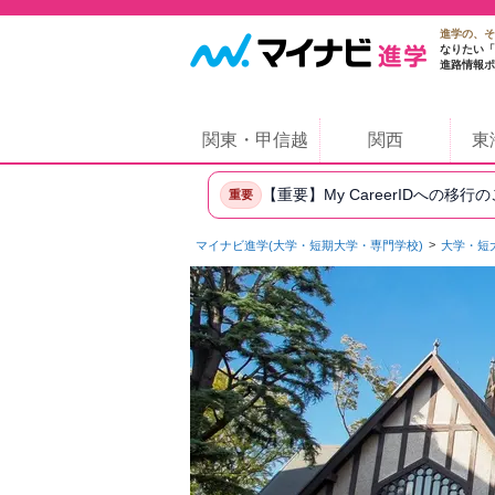
進学の、そ
なりたい「
進路情報ポ
関東・甲信越
関西
東
【重要】My CareerIDへの移行
重要
マイナビ進学(大学・短期大学・専門学校)
大学・短