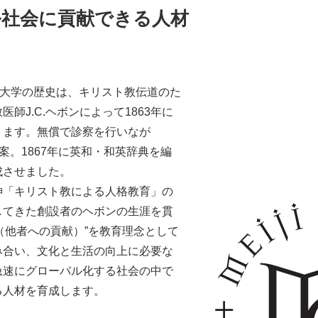
ーバル社会に貢献できる人材
院大学の歴史は、キリスト教伝道のた
師J.C.ヘボンによって1863年に
ります。無償で診察を行いなが
案。1867年に英和・和英辞典を編
成させました。
神「キリスト教による人格教育」の
してきた創設者のヘボンの生涯を貫
hers（他者への貢献）”を教育理念として
み合い、文化と生活の向上に必要な
急速にグローバル化する社会の中で
る人材を育成します。