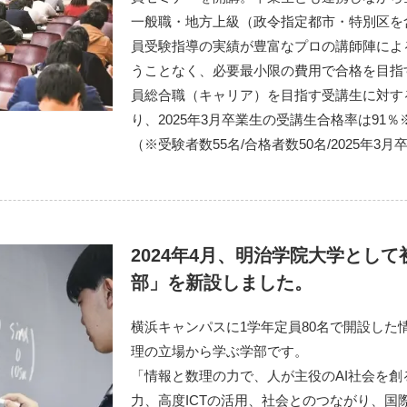
一般職・地方上級（政令指定都市・特別区を
員受験指導の実績が豊富なプロの講師陣によ
うことなく、必要最小限の費用で合格を目指
員総合職（キャリア）を目指す受講生に対す
り、2025年3月卒業生の受講生合格率は91
（※受験者数55名/合格者数50名/2025年3
2024年4月、明治学院大学とし
部」を新設しました。
横浜キャンパスに1学年定員80名で開設した
理の立場から学ぶ学部です。
「情報と数理の力で、人が主役のAI社会を
力、高度ICTの活用、社会とのつながり、国