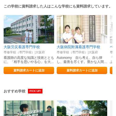
この学校に資料請求した人はこんな学校にも資料請求しています。
大阪労災看護専門学校
大阪病院附属看護専門学校
ベ
専修学校（専門学校）|大阪府
専修学校（専門学校）|大阪府
専修
看護師の高度な知識と技術ととも
Autonomy 自ら考え、自ら律
「
に、「相手を思いやる心」を大切
し、最善を尽くす。豊かな人間性
ぶ
にする豊かな感受性を養う
と実践力を備え自律した看護師を
目指す
資料請求カートに追加
資料請求カートに追加
おすすめ学校
PICK UP!