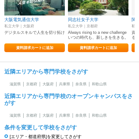
大阪電気通信大学
同志社女子大学
関
私立大学｜大阪府
私立大学｜京都府
私立
デジタルスキルで人生を切り拓け
Always rising to a new challenge
資
いつの時代も、新しきを生きる。
る
資料請求カートに追加
資料請求カートに追加
近隣エリアから専門学校をさがす
滋賀県
京都府
大阪府
兵庫県
奈良県
和歌山県
近隣エリアから専門学校のオープンキャンパスをさ
がす
滋賀県
京都府
大阪府
兵庫県
奈良県
和歌山県
条件を変更して学校をさがす
[エリア・都道府県]を変更してさがす