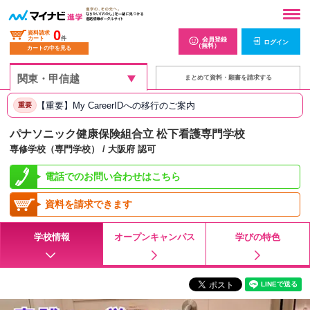
0
資料請求
カート
件
会員登録
ログイン
（無料）
カートの中を見る
まとめて資料・願書を請求する
【重要】My CareerIDへの移行のご案内
重要
パナソニック健康保険組合立 松下看護専門学校
専修学校（専門学校） / 大阪府 認可
電話でのお問い合わせはこちら
資料を請求できます
学校情報
オープンキャンパス
学びの特色