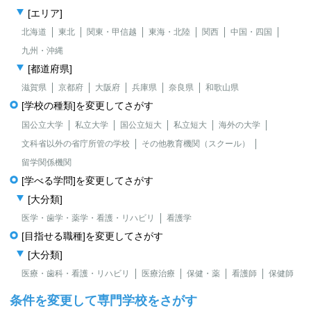
[エリア]
北海道
東北
関東・甲信越
東海・北陸
関西
中国・四国
九州・沖縄
[都道府県]
滋賀県
京都府
大阪府
兵庫県
奈良県
和歌山県
[学校の種類]を変更してさがす
国公立大学
私立大学
国公立短大
私立短大
海外の大学
文科省以外の省庁所管の学校
その他教育機関（スクール）
留学関係機関
[学べる学問]を変更してさがす
[大分類]
医学・歯学・薬学・看護・リハビリ
看護学
[目指せる職種]を変更してさがす
[大分類]
医療・歯科・看護・リハビリ
医療治療
保健・薬
看護師
保健師
条件を変更して専門学校をさがす