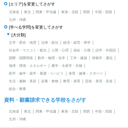
[エリア]を変更してさがす
北海道
東北
関東・甲信越
東海・北陸
関西
中国・四国
九州・沖縄
[学べる学問]を変更してさがす
[大分類]
文学・歴史・地理
法律・政治
経済・経営・商学
社会学・マスコミ・観光
人間・心理
福祉・介護
語学・外国語
国際・国際関係
数学・物理・化学
工学・建築
情報学・通信
地球・環境・エネルギー
農学・水産学・生物
医学・歯学・薬学・看護・リハビリ
体育・健康・スポーツ
生活・服飾・美容
栄養・食物
教育・保育
芸術・表現・音楽
総合・教養
資料・願書請求できる学校をさがす
北海道
東北
関東・甲信越
東海・北陸
関西
中国・四国
九州・沖縄