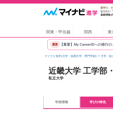
進学の、そ
なりたい「
進路情報ポ
関東・甲信越
関西
東
【重要】My CareerIDへの移行
重要
マイナビ進学(大学・短期大学・専門学校)
大学・短
近畿大学 工学部
私立大学
学校情報
学びの特色