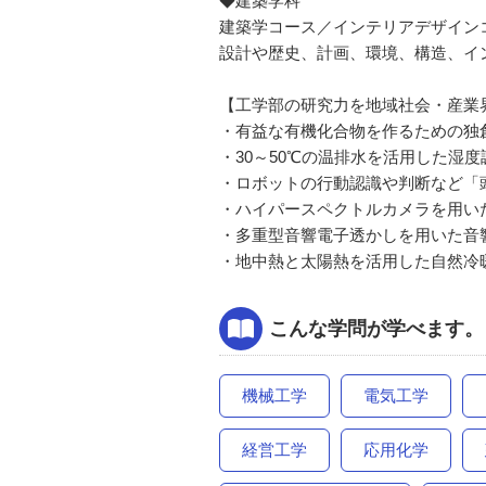
◆建築学科
建築学コース／インテリアデザイン
設計や歴史、計画、環境、構造、イ
【工学部の研究力を地域社会・産業
・有益な有機化合物を作るための独
・30～50℃の温排水を活用した湿
・ロボットの行動認識や判断など「
・ハイパースペクトルカメラを用い
・多重型音響電子透かしを用いた音
・地中熱と太陽熱を活用した自然冷
こんな学問が学べます。
機械工学
電気工学
経営工学
応用化学