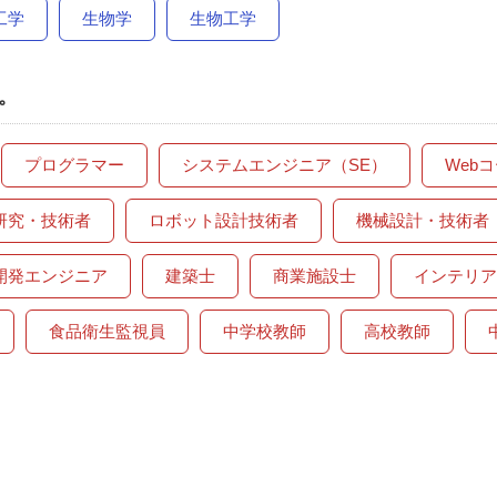
工学
生物学
生物工学
。
プログラマー
システムエンジニア（SE）
Web
研究・技術者
ロボット設計技術者
機械設計・技術者
開発エンジニア
建築士
商業施設士
インテリア
食品衛生監視員
中学校教師
高校教師