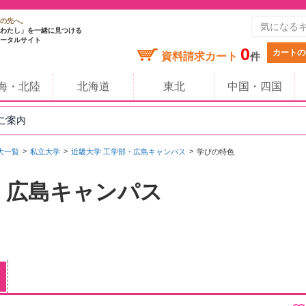
の先へ。
わたし」を一緒に見つける
ータルサイト
0
カートの
資料請求カート
件
海・北陸
北海道
東北
中国・四国
のご案内
大一覧
私立大学
近畿大学 工学部・広島キャンパス
学びの特色
・広島キャンパス