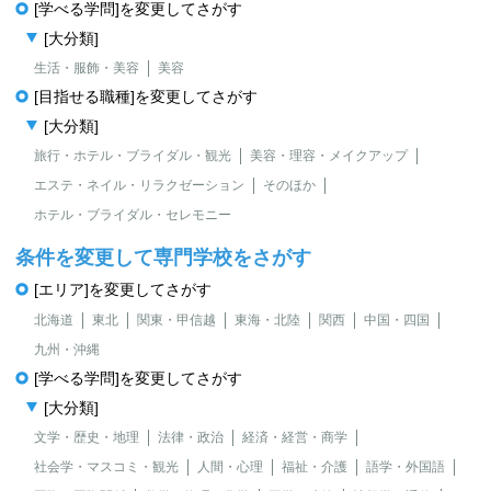
[学べる学問]を変更してさがす
[大分類]
生活・服飾・美容
美容
[目指せる職種]を変更してさがす
[大分類]
旅行・ホテル・ブライダル・観光
美容・理容・メイクアップ
エステ・ネイル・リラクゼーション
そのほか
ホテル・ブライダル・セレモニー
条件を変更して専門学校をさがす
[エリア]を変更してさがす
北海道
東北
関東・甲信越
東海・北陸
関西
中国・四国
九州・沖縄
[学べる学問]を変更してさがす
[大分類]
文学・歴史・地理
法律・政治
経済・経営・商学
社会学・マスコミ・観光
人間・心理
福祉・介護
語学・外国語