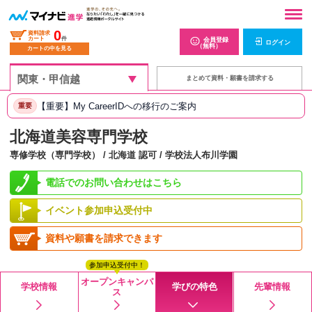
0
資料請求
カート
件
会員登録
ログイン
（無料）
カートの中を見る
まとめて資料・願書を請求する
【重要】My CareerIDへの移行のご案内
重要
北海道美容専門学校
専修学校（専門学校） / 北海道 認可 / 学校法人布川学園
電話でのお問い合わせはこちら
イベント参加申込受付中
資料や願書を請求できます
参加申込受付中！
オープンキャンパ
学校情報
学びの特色
先輩情報
ス