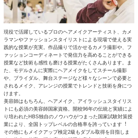
現役で活躍しているプロのヘアメイクアーティスト、カメ
ラマンやファッションスタイリストによる現場で使える実
践的な授業が充実。作品撮りで活かせるカメラ撮影や、フ
ァッションコーディネートで発信⼒を⾼めることができる
授業など技術も感性も磨ける授業がたくさんあります。ま
た、モデルさんに実際にヘアメイクをしてスチール撮影
や、ブライダル、舞台ステージなど様々なシーンで必要と
されるメイク、アレンジの授業でトレンドと技術を⾝につ
けます。
美容師はもちろん、ヘアメイク、アイラッシュスタイリス
トにも必須の美容師国家資格。開校96年の伝統と実績によ
り培われたHBS独⾃のノウハウがつまった国家試験対策授
業により、全国トップレベルの合格率を誇っています︕
その他にもメイクアップ検定2級もダブル取得を目指しま