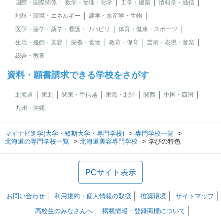
国際・国際関係
数学・物理・化学
工学・建築
情報学・通信
地球・環境・エネルギー
農学・水産学・生物
医学・歯学・薬学・看護・リハビリ
体育・健康・スポーツ
生活・服飾・美容
栄養・食物
教育・保育
芸術・表現・音楽
総合・教養
資料・願書請求できる学校をさがす
北海道
東北
関東・甲信越
東海・北陸
関西
中国・四国
九州・沖縄
マイナビ進学(大学・短期大学・専門学校)
専門学校一覧
北海道の専門学校一覧
北海道美容専門学校
学びの特色
PCサイト表示
お問い合わせ
利用規約・個人情報の取扱
推奨環境
サイトマップ
高校生のみなさんへ
掲載情報・登録商標について