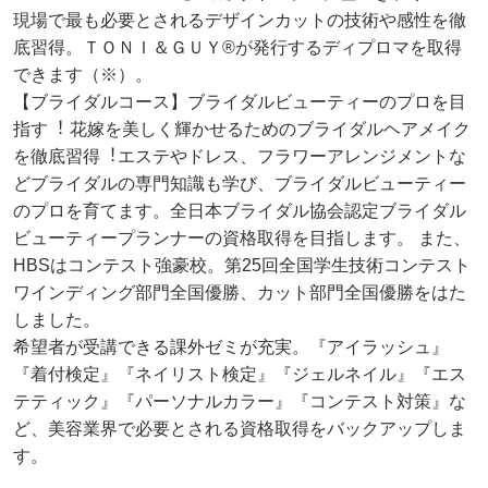
現場で最も必要とされるデザインカットの技術や感性を徹
底習得。ＴＯＮＩ＆ＧＵＹ®が発⾏するディプロマを取得
できます（※）。
【ブライダルコース】ブライダルビューティーのプロを目
指す︕ 花嫁を美しく輝かせるためのブライダルヘアメイク
を徹底習得︕エステやドレス、フラワーアレンジメントな
どブライダルの専門知識も学び、ブライダルビューティー
のプロを育てます。全⽇本ブライダル協会認定ブライダル
ビューティープランナーの資格取得を目指します。 また、
HBSはコンテスト強豪校。第25回全国学生技術コンテスト
ワインディング部門全国優勝、カット部門全国優勝をはた
しました。
希望者が受講できる課外ゼミが充実。『アイラッシュ』
『着付検定』『ネイリスト検定』『ジェルネイル』『エス
テティック』『パーソナルカラー』『コンテスト対策』な
ど、美容業界で必要とされる資格取得をバックアップしま
す。