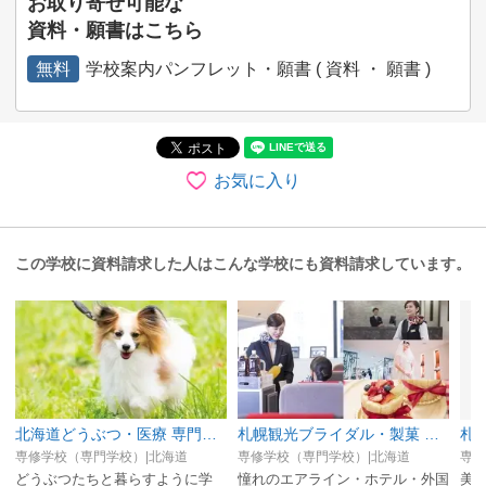
お取り寄せ可能な
資料・願書はこちら
無料
学校案内パンフレット・願書 ( 資料 ・ 願書 )
お気に入り
この学校に資料請求した人はこんな学校にも資料請求しています。
北海道どうぶつ・医療 専門学校
札幌観光ブライダル・製菓 専門学校
専修学校（専門学校）|北海道
専修学校（専門学校）|北海道
専修
どうぶつたちと暮らすように学
憧れのエアライン・ホテル・外国
美