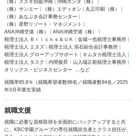
（株）スズキ⾃販沖縄
沖縄ホンダ（株）
（株）サンエー
（株）エディオン
丸正印刷（株）
（株）あなぶき会計事務センター
（株）星野リゾート・マネジメント
ANA沖縄空港（株）
ANA沖縄空港（株）
税理⼠法⼈ Ｂｒｉｃｋｓ＆ＵＫ
⾦城⼀也税理⼠事務所
税理⼠法⼈ エヌズ
税理⼠法⼈ 添⽯綜合会計事務所
税理⼠法⼈ グローアップサポート
キムタカ税理⼠法⼈
税理⼠法⼈ タスク
内間俊昇・⼭⼊端正範税理⼠事務所
オリックス・ビジネスセンター
…など
就職率95.9％（就職希望者数98名／就職者数94名／2025
年3月卒業生実績
就職支援
就職に必要な資格取得を全面的にバックアップすると共
に、KBC学園グループの専任就職担当者とクラス担任が、