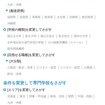
九州・沖縄
[都道府県]
福岡県
佐賀県
長崎県
熊本県
大分県
宮崎県
鹿児島県
沖縄県
[学校の種類]を変更してさがす
国公立大学
私立大学
国公立短大
私立短大
海外の大学
文科省以外の省庁所管の学校
その他教育機関（スクール）
留学関係機関
[目指せる職種]を変更してさがす
[大分類]
公務員・政治・法律
ビジネス・経営
ビジネス・経営
公務員
政治・法律
条件を変更して専門学校をさがす
[エリア]を変更してさがす
北海道
東北
関東・甲信越
東海・北陸
関西
中国・四国
九州・沖縄