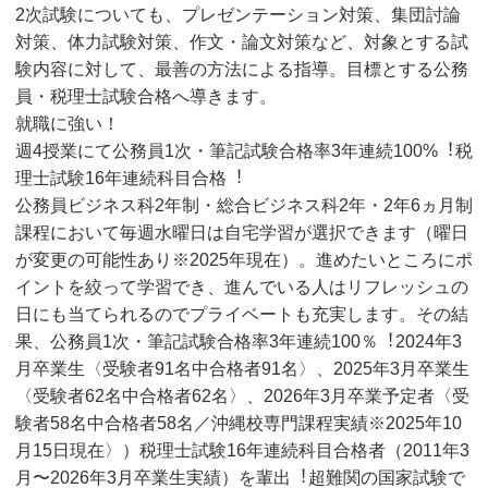
2次試験についても、プレゼンテーション対策、集団討論
対策、体⼒試験対策、作⽂・論⽂対策など、対象とする試
験内容に対して、最善の⽅法による指導。目標とする公務
員・税理⼠試験合格へ導きます。
就職に強い！
週4授業にて公務員1次・筆記試験合格率3年連続100%︕税
理⼠試験16年連続科目合格︕
公務員ビジネス科2年制・総合ビジネス科2年・2年6ヵ月制
課程において毎週⽔曜⽇は⾃宅学習が選択できます（曜⽇
が変更の可能性あり※2025年現在）。進めたいところにポ
イントを絞って学習でき、進んでいる⼈はリフレッシュの
⽇にも当てられるのでプライベートも充実します。その結
果、公務員1次・筆記試験合格率3年連続100％︕2024年3
⽉卒業⽣〈受験者91名中合格者91名〉、2025年3⽉卒業⽣
〈受験者62名中合格者62名〉、2026年3⽉卒業予定者〈受
験者58名中合格者58名／沖縄校専門課程実績※2025年10
⽉15⽇現在〉）税理⼠試験16年連続科目合格者（2011年3
⽉〜2026年3月卒業生実績）を輩出︕超難関の国家試験で