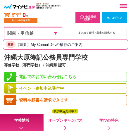
0
資料請求
カート
件
会員登録
ログイン
（無料）
カートの中を見る
まとめて資料・願書を請求する
【重要】My CareerIDへの移行のご案内
重要
沖縄大原簿記公務員専門学校
専修学校（専門学校） / 沖縄県 認可
電話でのお問い合わせはこちら
イベント参加申込受付中
資料や願書を請求できます
参加申込受付中！
学校情報
オープンキャンパス
学びの特色