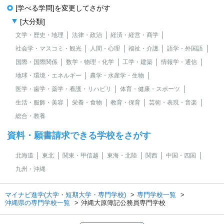
[学べる学問]を変更してさがす
[大分類]
文学・歴史・地理
法律・政治
経済・経営・商学
社会学・マスコミ・観光
人間・心理
福祉・介護
語学・外国語
国際・国際関係
数学・物理・化学
工学・建築
情報学・通信
地球・環境・エネルギー
農学・水産学・生物
医学・歯学・薬学・看護・リハビリ
体育・健康・スポーツ
生活・服飾・美容
栄養・食物
教育・保育
芸術・表現・音楽
総合・教養
資料・願書請求できる学校をさがす
北海道
東北
関東・甲信越
東海・北陸
関西
中国・四国
九州・沖縄
マイナビ進学(大学・短期大学・専門学校)
専門学校一覧
沖縄県の専門学校一覧
沖縄大原簿記公務員専門学校