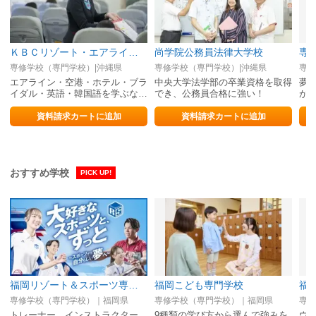
ＫＢＣリゾート・エアライン＆ブライダル専門学校
尚学院公務員法律大学校
専
専修学校（専門学校）|沖縄県
専修学校（専門学校）|沖縄県
専修
エアライン・空港・ホテル・ブラ
中央大学法学部の卒業資格を取得
夢の
イダル・英語・韓国語を学ぶなら
でき、公務員合格に強い！
が
KBCリゾートへ！！
資料請求カートに追加
資料請求カートに追加
おすすめ学校
PICK UP!
福岡リゾート＆スポーツ専門学校
福岡こども専門学校
専修学校（専門学校）｜福岡県
専修学校（専門学校）｜福岡県
専修
トレーナー、インストラクター、
9種類の学び方から選んで強みを
ウ