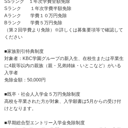
SSランク １年次学費全額免除
Sランク １年次学費半額免除
Aランク 学費１０万円免除
Bランク 学費５万円免除
（第２回学費より免除）※詳しくは募集要項等で確認して
ください
■家族割引特典制度
対象者：KBC学園グループの新入生、在校生または卒業生
に4親等以内の親族（親・兄弟姉妹・いとこなど）がいる
入学者
免除金額：50,000円
■既卒・社会人入学金５万円免除制度
高校を卒業された方が対象、入学願書は5月からの受け付
けとなります。
■早期総合型エントリー入学金免除制度