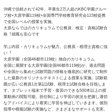
沖縄で信頼されて42年、卒業⽣2万⼈超のKBC学園グルー
プ校×⼤原学園119校×全国専門学校教育研究会123校提携
で全国レベルの授業を実施。
⼤原ならではのカリキュラムで公務員、検定・資格試験合
格︕就職も安⼼です
学ぶ内容・カリキュラムが魅⼒。公務員・税理⼠資格に強
い︕
⼤原学園（全国46都市119校）独⾃のカリキュラム
全国に展開する⼤原学園(全国46都市119校)が、過去問題
や全国から集めた試験問題の情報を徹底的に研究して制作
した最新のオリジナルテキストによる授業を実施。試験範
囲が広い公務員1次筆記試験、税理⼠試験合格を目指しま
す。タブレット端末で予習・復習のできる500本以上の授
業動画の閲覧可能。担任制により学習の状況を把握し適切
なアドバイスにより着実に学習を伸ばしていきます。個別
指導や模擬試験の実施など、さまざまなサポートも充実。