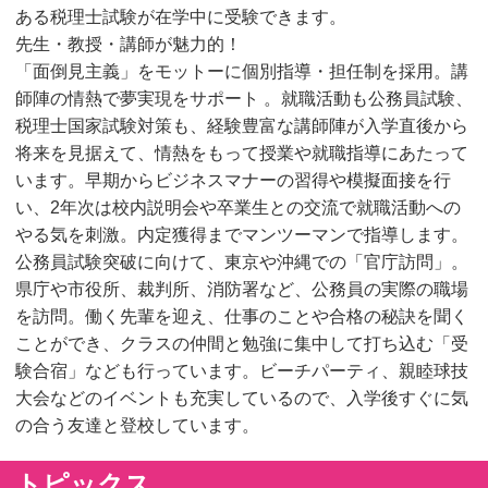
ある税理⼠試験が在学中に受験できます。
先⽣・教授・講師が魅⼒的！
「⾯倒⾒主義」をモットーに個別指導・担任制を採⽤。講
師陣の情熱で夢実現をサポート 。就職活動も公務員試験、
税理⼠国家試験対策も、経験豊富な講師陣が⼊学直後から
将来を⾒据えて、情熱をもって授業や就職指導にあたって
います。早期からビジネスマナーの習得や模擬⾯接を⾏
い、2年次は校内説明会や卒業⽣との交流で就職活動への
やる気を刺激。内定獲得までマンツーマンで指導します。
公務員試験突破に向けて、東京や沖縄での「官庁訪問」。
県庁や市役所、裁判所、消防署など、公務員の実際の職場
を訪問。働く先輩を迎え、仕事のことや合格の秘訣を聞く
ことができ、クラスの仲間と勉強に集中して打ち込む「受
験合宿」なども⾏っています。ビーチパーティ、親睦球技
大会などのイベントも充実しているので、入学後すぐに気
の合う友達と登校しています。
トピックス