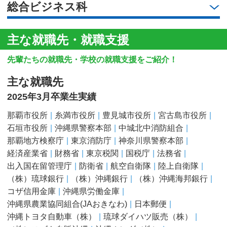
総合ビジネス科
主な就職先・就職支援
先輩たちの就職先・学校の就職支援をご紹介！
主な就職先
2025年3月卒業生実績
那覇市役所
糸満市役所
豊⾒城市役所
宮古島市役所
⽯垣市役所
沖縄県警察本部
中城北中消防組合
那覇地⽅検察庁
東京消防庁
神奈川県警察本部
経済産業省
財務省
東京税関
国税庁
法務省
出⼊国在留管理庁
防衛省
航空⾃衛隊
陸上⾃衛隊
（株）琉球銀⾏
（株）沖縄銀⾏
（株）沖縄海邦銀⾏
コザ信⽤⾦庫
沖縄県労働⾦庫
沖縄県農業協同組合(JAおきなわ)
⽇本郵便
沖縄トヨタ⾃動⾞（株）
琉球ダイハツ販売（株）