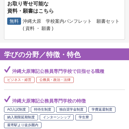
お取り寄せ可能な
資料・願書はこちら
無料
沖縄大原 学校案内パンフレット 願書セット
( 資料 ・ 願書 )
学びの分野／特徴・特色
沖縄大原簿記公務員専門学校で目指せる職種
ビジネス・経営
公務員・政治・法律
沖縄大原簿記公務員専門学校の特徴
AO入試制度
特待生制度
独自奨学金制度
学費返還制度
納入期限延期制度
インターンシップ
学生寮
最寄駅より徒歩圏内