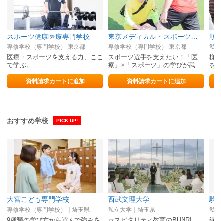
スポーツ健康医療専門学校
東京メディカル・スポーツ専門学校
順
専修学校（専門学校）|東京都
専修学校（専門学校）|東京都
私立
医療・スポーツを支える力、ここ
スポーツ選手を支えたい！「医
様
で学ぶ。
療」×「スポーツ」の学びが武器
を考
になる！
資料請求カートに追加
資料請求カートに追加
おすすめ学校
PICK UP!
大宮こども専門学校
西武文理大学
駒
専修学校（専門学校）｜埼玉県
私立大学｜埼玉県
私立
9種類の学び方から選んで強みを
ホスピタリティ教育のBUNRI。
緑