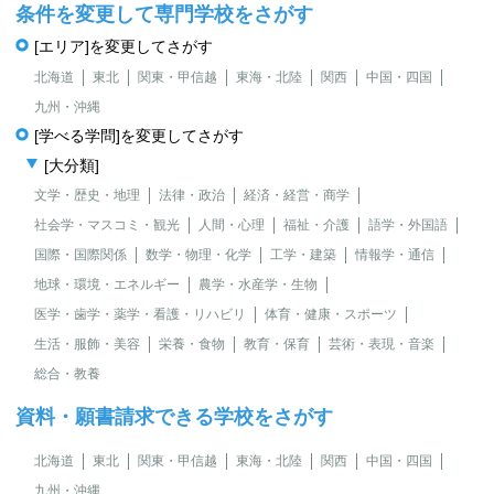
条件を変更して専門学校をさがす
[エリア]を変更してさがす
北海道
東北
関東・甲信越
東海・北陸
関西
中国・四国
九州・沖縄
[学べる学問]を変更してさがす
[大分類]
文学・歴史・地理
法律・政治
経済・経営・商学
社会学・マスコミ・観光
人間・心理
福祉・介護
語学・外国語
国際・国際関係
数学・物理・化学
工学・建築
情報学・通信
地球・環境・エネルギー
農学・水産学・生物
医学・歯学・薬学・看護・リハビリ
体育・健康・スポーツ
生活・服飾・美容
栄養・食物
教育・保育
芸術・表現・音楽
総合・教養
資料・願書請求できる学校をさがす
北海道
東北
関東・甲信越
東海・北陸
関西
中国・四国
九州・沖縄