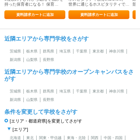
持った保育者になる！ 保育…
世界に通じるホスピタリティで…
部
資料請求カートに追加
資料請求カートに追加
近隣エリアから専門学校をさがす
茨城県
栃木県
群馬県
埼玉県
千葉県
東京都
神奈川県
新潟県
山梨県
長野県
近隣エリアから専門学校のオープンキャンパスをさ
がす
茨城県
栃木県
群馬県
埼玉県
千葉県
東京都
神奈川県
新潟県
山梨県
長野県
条件を変更して学校をさがす
[エリア・都道府県]を変更してさがす
[エリア]
北海道
東北
関東・甲信越
東海・北陸
関西
中国・四国