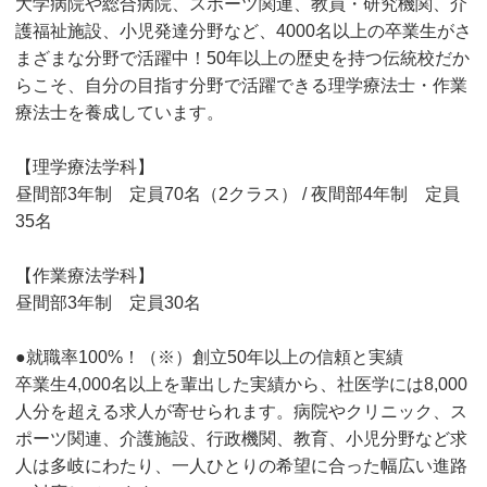
大学病院や総合病院、スポーツ関連、教員・研究機関、介
護福祉施設、小児発達分野など、4000名以上の卒業生がさ
まざまな分野で活躍中！50年以上の歴史を持つ伝統校だか
らこそ、自分の目指す分野で活躍できる理学療法士・作業
療法士を養成しています。
【理学療法学科】
昼間部3年制 定員70名（2クラス） / 夜間部4年制 定員
35名
【作業療法学科】
昼間部3年制 定員30名
●就職率100%！（※）創立50年以上の信頼と実績
卒業生4,000名以上を輩出した実績から、社医学には8,000
人分を超える求人が寄せられます。病院やクリニック、ス
ポーツ関連、介護施設、行政機関、教育、小児分野など求
人は多岐にわたり、一人ひとりの希望に合った幅広い進路