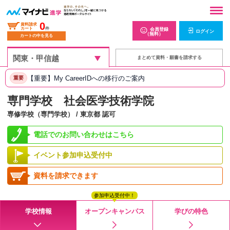
0
資料請求
カート
件
会員登録
ログイン
（無料）
カートの中を見る
まとめて資料・願書を請求する
【重要】My CareerIDへの移行のご案内
重要
専門学校 社会医学技術学院
専修学校（専門学校） / 東京都 認可
電話でのお問い合わせはこちら
イベント参加申込受付中
資料を請求できます
参加申込受付中！
学校情報
オープンキャンパス
学びの特色