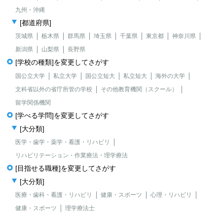
九州・沖縄
[都道府県]
茨城県
栃木県
群馬県
埼玉県
千葉県
東京都
神奈川県
新潟県
山梨県
長野県
[学校の種類]を変更してさがす
国公立大学
私立大学
国公立短大
私立短大
海外の大学
文科省以外の省庁所管の学校
その他教育機関（スクール）
留学関係機関
[学べる学問]を変更してさがす
[大分類]
医学・歯学・薬学・看護・リハビリ
リハビリテーション・作業療法・理学療法
[目指せる職種]を変更してさがす
[大分類]
医療・歯科・看護・リハビリ
健康・スポーツ
心理・リハビリ
健康・スポーツ
理学療法士