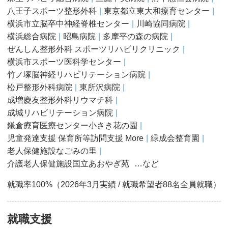
八王子スポーツ整形外科
東京都立東大和療育センター
横浜市立脳卒中神経脊椎センター
川崎協同病院
横浜総合病院
昭島病院
多摩平の森の病院
ぜんしん整形外科 スポーツリハビリクリニック
横浜市スポーツ医科学センター
竹ノ塚脳神経リハビリテーション病院
松戸整形外科病院
東所沢病院
成増慶友整形外科リウマチ科
成城リハビリテーション病院
鎌倉療育医療センター小さき花の園
児童発達支援 保育所等訪問支援 More
緑成会整育園
老人保健施設なごみの里
介護老人保健施設国立あおやぎ苑
…など
就職率100%（2026年3月実績 / 就職希望者88名全員就職）
就職支援