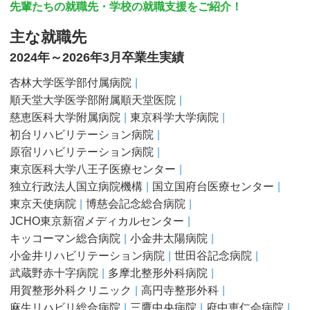
先輩たちの就職先・学校の就職支援をご紹介！
主な就職先
2024年～2026年3月卒業生実績
杏林大学医学部付属病院
順天堂大学医学部附属順天堂医院
慈恵医科大学附属病院
東京科学大学病院
初台リハビリテーション病院
原宿リハビリテーション病院
東京医科大学八王子医療センター
独立行政法人国立病院機構
国立国府台医療センター
東京天使病院
博慈会記念総合病院
JCHO東京新宿メディカルセンター
キッコーマン総合病院
小金井太陽病院
小金井リハビリテーション病院
世田谷記念病院
武蔵野赤十字病院
多摩北整形外科病院
用賀整形外科クリニック
高円寺整形外科
麻生リハビリ総合病院
三鷹中央病院
府中恵仁会病院