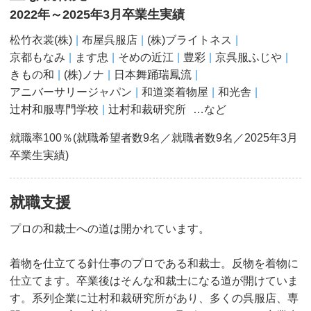
2022年～2025年3月卒業生実績
松竹衣裳(株)
布屋呉服店
(株)ブライトネス
京都もなみ
ます忠
そめの近江
豊彩
京呉服ふじや
きもの和
(株)ノナ
日本舞踊瑞鳳流
アニバーサリージャパン
和道楽着物屋
和光舎
辻村和服専門学校
辻村和裁研究所
…など
就職率100％(就職希望者数9名／就職者数9名／2025年3月
卒業生実績)
就職支援
プロの和裁士への道は開かれています。
着物を仕立てる針仕事のプロである和裁士。反物を着物に
仕立てます。卒業後はそんな和裁士になる道が開けていま
す。系列企業に辻村和裁研究所があり、多くの呉服店、専