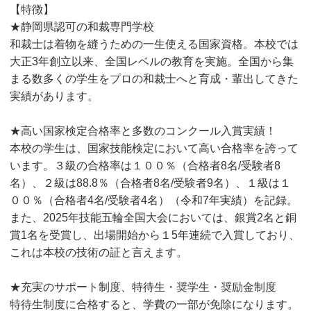
【特徴】
★静岡県認可の和裁専門学校
和裁士は着物を縫うための一生使える国家資格。本校では
大正3年創立以来、全国レベルの教育を実施。全国から集
まる数多くの学生をプロの和裁士へと育成・輩出してきた
実績があります。
★高い国家検定合格率と多数のコンクール入賞実績！
本校の学生は、国家技能検定において高い合格率を誇って
います。３級の合格率は１００％（合格者8名/受験者8
名）、２級は88.8％（合格者8名/受験者9名）、１級は１
００％（合格者4名/受験者4名）（令和7年実績）を記録。
また、2025年技能五輪全国大会においては、銀賞2名と銅
賞1名を受賞し、出場開始から１5年連続で入賞しており、
これは本校の技術の証と言えます。
★充実のサポート制度、特待生・奨学生・奨励金制度
特待生制度に合格すると、学費の一部が免除になります。