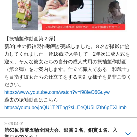
【振袖製作動画第２弾】
新3年生の振袖製作動画が完成しました。８名が撮影に協
力してくれました。皆18歳で入学して、2年次に成人式を
迎え、そんな彼女たちの自分の成人式用の振袖製作動画
（第２弾）をご案内します。仕立て職人である「和裁士」
を目指す彼女たちの仕立てをする真剣な様子を是非ご覧く
ださい。
https://www.youtube.com/watch?v=f98leO6Guyw
過去の振袖動画はこちら
https://youtu.be/jaQU1T2iThg?si=EeQU5HZth6pEXHmb
2026.04.01
第63回技能五輪全国大会、銀賞２名、銅賞１名、入
賞おめでとう！