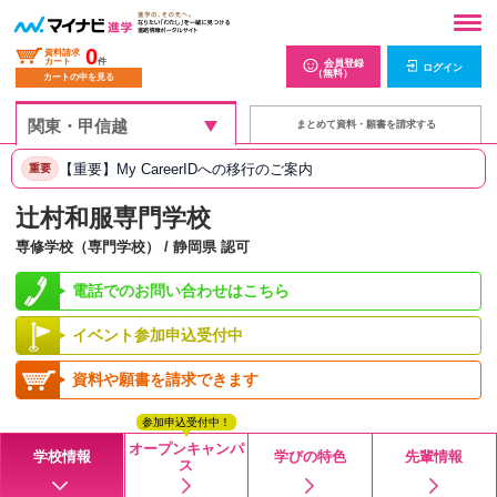
0
資料請求
カート
件
会員登録
ログイン
（無料）
カートの中を見る
まとめて資料・願書を請求する
【重要】My CareerIDへの移行のご案内
重要
辻村和服専門学校
専修学校（専門学校） / 静岡県 認可
電話でのお問い合わせはこちら
イベント参加申込受付中
資料や願書を請求できます
参加申込受付中！
オープンキャンパ
学校情報
学びの特色
先輩情報
ス