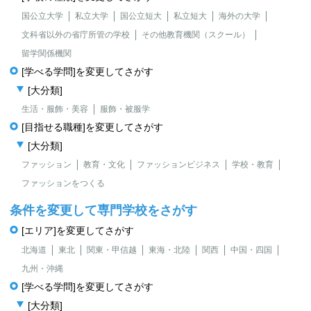
国公立大学
私立大学
国公立短大
私立短大
海外の大学
文科省以外の省庁所管の学校
その他教育機関（スクール）
留学関係機関
[学べる学問]を変更してさがす
[大分類]
生活・服飾・美容
服飾・被服学
[目指せる職種]を変更してさがす
[大分類]
ファッション
教育・文化
ファッションビジネス
学校・教育
ファッションをつくる
条件を変更して専門学校をさがす
[エリア]を変更してさがす
北海道
東北
関東・甲信越
東海・北陸
関西
中国・四国
九州・沖縄
[学べる学問]を変更してさがす
[大分類]