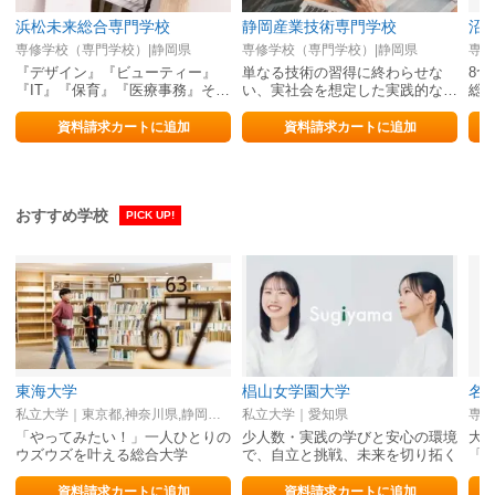
浜松未来総合専門学校
静岡産業技術専門学校
沼
専修学校（専門学校）|静岡県
専修学校（専門学校）|静岡県
専修
『デザイン』『ビューティー』
単なる技術の習得に終わらせな
8
『IT』『保育』『医療事務』それ
い、実社会を想定した実践的な学
総
ぞれの好きに全力で向き合える総
びで「即戦力」となる技術を身に
合専門学校
付ける
資料請求カートに追加
資料請求カートに追加
おすすめ学校
PICK UP!
東海大学
椙山女学園大学
名
私立大学｜東京都,神奈川県,静岡県,熊本県,北海道
私立大学｜愛知県
専修
「やってみたい！」一人ひとりの
少人数・実践の学びと安心の環境
大
ウズウズを叶える総合大学
で、自立と挑戦、未来を切り拓く
「
資料請求カートに追加
資料請求カートに追加