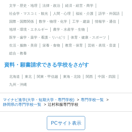
文学・歴史・地理
法律・政治
経済・経営・商学
社会学・マスコミ・観光
人間・心理
福祉・介護
語学・外国語
国際・国際関係
数学・物理・化学
工学・建築
情報学・通信
地球・環境・エネルギー
農学・水産学・生物
医学・歯学・薬学・看護・リハビリ
体育・健康・スポーツ
生活・服飾・美容
栄養・食物
教育・保育
芸術・表現・音楽
総合・教養
資料・願書請求できる学校をさがす
北海道
東北
関東・甲信越
東海・北陸
関西
中国・四国
九州・沖縄
マイナビ進学(大学・短期大学・専門学校)
専門学校一覧
静岡県の専門学校一覧
辻村和服専門学校
PCサイト表示