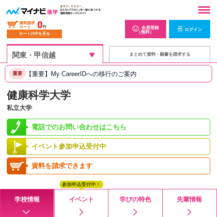
0
資料請求
カート
件
会員登録
ログイン
（無料）
カートの中を見る
まとめて資料・願書を請求する
【重要】My CareerIDへの移行のご案内
重要
健康科学大学
私立大学
電話でのお問い合わせはこちら
イベント参加申込受付中
資料を請求できます
参加申込受付中！
学校情報
イベント
学びの特色
先輩情報