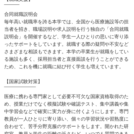
‾‾‾‾‾‾‾‾‾‾
合同就職説明会
毎年高い就職率を誇る本学では、全国から医療施設等の担
当者を招き、職場説明や求人説明を行う独自の「合同就職
説明会」を開催するなど、学生一人ひとりの思いに寄り添
ったサポートをしています。就職する際の疑問や不安など
さまざまな相談もできます。本学の卒業生が就職をしてい
る施設も多く、採用担当者と直接面談を行うことができる
ため、これを機に就職に結び付く学生も増えています。
【国家試験対策】
‾‾‾‾‾‾‾‾‾‾‾‾‾‾‾‾‾‾‾‾‾
医療に携わる専門家として必要不可欠な国家資格取得のた
め、授業だけでなく模擬試験や確認テスト、集中講義や集
中学習会などで確実に実力が身に付くようにします。専門
教員が一人ひとりに寄り添い、個々の学習状況や習熟度に
合わせて、苦手分野克服のサポートをします。開かれた研
究室、教員と学生の距離の近さなど、いつでも質問できる