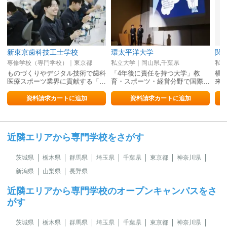
新東京歯科技工士学校
環太平洋大学
関
専修学校（専門学校）｜東京都
私立大学｜岡山県,千葉県
私立
ものづくりやデジタル技術で歯科
「4年後に責任を持つ大学」教
横
医療スポーツ業界に貢献する「…
育・スポーツ・経営分野で国際…
来を
資料請求カートに追加
資料請求カートに追加
近隣エリアから専門学校をさがす
茨城県
栃木県
群馬県
埼玉県
千葉県
東京都
神奈川県
新潟県
山梨県
長野県
近隣エリアから専門学校のオープンキャンパスをさ
がす
茨城県
栃木県
群馬県
埼玉県
千葉県
東京都
神奈川県