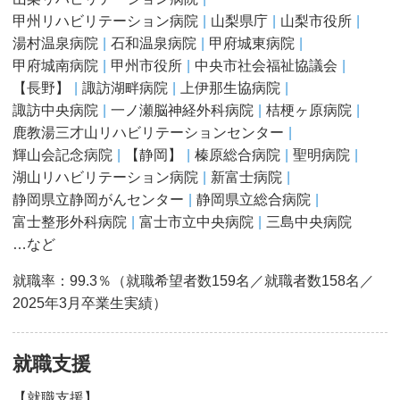
甲州リハビリテーション病院
山梨県庁
山梨市役所
湯村温泉病院
石和温泉病院
甲府城東病院
甲府城南病院
甲州市役所
中央市社会福祉協議会
【長野】
諏訪湖畔病院
上伊那生協病院
諏訪中央病院
一ノ瀬脳神経外科病院
桔梗ヶ原病院
鹿教湯三才山リハビリテーションセンター
輝山会記念病院
【静岡】
榛原総合病院
聖明病院
湖山リハビリテーション病院
新富士病院
静岡県立静岡がんセンター
静岡県立総合病院
富士整形外科病院
富士市立中央病院
三島中央病院
…など
就職率：99.3％（就職希望者数159名／就職者数158名／
2025年3月卒業生実績）
就職支援
【就職支援】