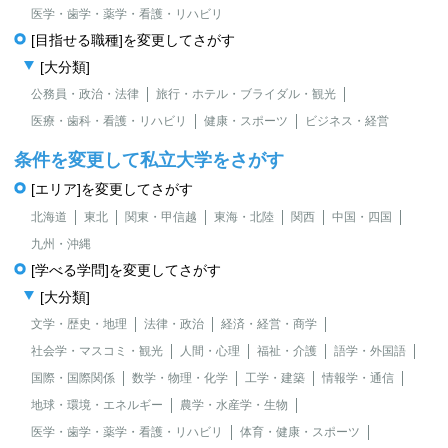
医学・歯学・薬学・看護・リハビリ
[目指せる職種]を変更してさがす
[大分類]
公務員・政治・法律
旅行・ホテル・ブライダル・観光
医療・歯科・看護・リハビリ
健康・スポーツ
ビジネス・経営
条件を変更して私立大学をさがす
[エリア]を変更してさがす
北海道
東北
関東・甲信越
東海・北陸
関西
中国・四国
九州・沖縄
[学べる学問]を変更してさがす
[大分類]
文学・歴史・地理
法律・政治
経済・経営・商学
社会学・マスコミ・観光
人間・心理
福祉・介護
語学・外国語
国際・国際関係
数学・物理・化学
工学・建築
情報学・通信
地球・環境・エネルギー
農学・水産学・生物
医学・歯学・薬学・看護・リハビリ
体育・健康・スポーツ