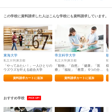
この学校に資料請求した人はこんな学校にも資料請求しています。
東海大学
帝京科学大学
順
私立大学|東京都
私立大学|東京都
私立
「やってみたい！」一人ひとりの
「動物」「自然」「健康」「医
様
ウズウズを叶える総合大学
療」「福祉」「教育」 6つの分野
を考
で”いのちをまなぶ”
資料請求カートに追加
資料請求カートに追加
おすすめ学校
PICK UP!