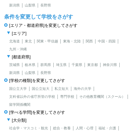
新潟県
山梨県
長野県
条件を変更して学校をさがす
[エリア・都道府県]を変更してさがす
[エリア]
北海道
東北
関東・甲信越
東海・北陸
関西
中国・四国
九州・沖縄
[都道府県]
茨城県
栃木県
群馬県
埼玉県
千葉県
東京都
神奈川県
新潟県
山梨県
長野県
[学校の種類]を変更してさがす
国公立大学
国公立短大
私立短大
海外の大学
文科省以外の省庁所管の学校
専門学校
その他教育機関（スクール）
留学関係機関
[学べる学問]を変更してさがす
[大分類]
社会学・マスコミ・観光
総合・教養
人間・心理
福祉・介護