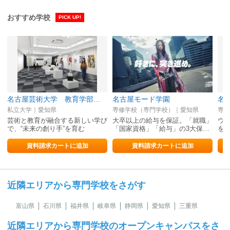
おすすめ学校
PICK UP!
名古屋芸術大学 教育学部 子ども学科
名古屋モード学園
私立大学｜愛知県
専修学校（専門学校）｜愛知県
専修
芸術と教育が融合する新しい学び
大卒以上の給与を保証。「就職」
ウ
で、“未来の創り手”を育む
「国家資格」「給与」の3大保…
を
資料請求カートに追加
資料請求カートに追加
近隣エリアから専門学校をさがす
富山県
石川県
福井県
岐阜県
静岡県
愛知県
三重県
近隣エリアから専門学校のオープンキャンパスをさ