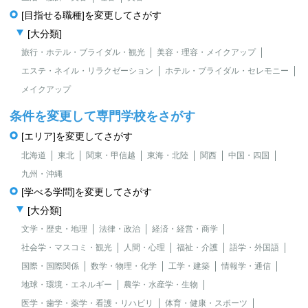
[目指せる職種]を変更してさがす
[大分類]
旅行・ホテル・ブライダル・観光
美容・理容・メイクアップ
エステ・ネイル・リラクゼーション
ホテル・ブライダル・セレモニー
メイクアップ
条件を変更して専門学校をさがす
[エリア]を変更してさがす
北海道
東北
関東・甲信越
東海・北陸
関西
中国・四国
九州・沖縄
[学べる学問]を変更してさがす
[大分類]
文学・歴史・地理
法律・政治
経済・経営・商学
社会学・マスコミ・観光
人間・心理
福祉・介護
語学・外国語
国際・国際関係
数学・物理・化学
工学・建築
情報学・通信
地球・環境・エネルギー
農学・水産学・生物
医学・歯学・薬学・看護・リハビリ
体育・健康・スポーツ