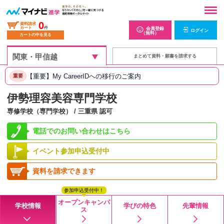
0
資料請求
カート
件
会員登録
ログイン
（無料）
カートの中を見る
まとめて資料・願書を請求する
【重要】My CareerIDへの移行のご案内
重要
伊勢理容美容専門学校
専修学校（専門学校） / 三重県 認可
電話でのお問い合わせはこちら
イベント参加申込受付中
資料を請求できます
参加申込受付中！
オープンキャンパ
学校情報
学びの特色
先輩情報
ス