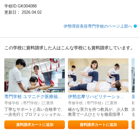
学校ID.GK004088
更新日： 2026.04.02
伊勢理容美容専門学校のページ上部へ
この学校に資料請求した人はこんな学校にも資料請求しています。
専門学校 ユマニテク医療福祉大学校
伊勢志摩リハビリテーション専門学校
皇
専修学校（専門学校）|三重県
専修学校（専門学校）|三重県
私立
丁寧なサポートと高い合格率で、
確かな実力を持つ教員が、少人数
次
一歩先行くプロフェッショナル
教育で一人ひとりを徹底指導！
る大
へ！
界
資料請求カートに追加
資料請求カートに追加