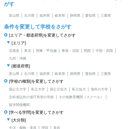
がす
富山県
石川県
福井県
岐阜県
静岡県
愛知県
三重県
条件を変更して学校をさがす
[エリア・都道府県]を変更してさがす
[エリア]
北海道
東北
関東・甲信越
東海・北陸
関西
中国・四国
九州・沖縄
[都道府県]
富山県
石川県
福井県
岐阜県
静岡県
愛知県
三重県
[学校の種類]を変更してさがす
国公立大学
私立大学
国公立短大
私立短大
海外の大学
文科省以外の省庁所管の学校
その他教育機関（スクール）
留学関係機関
[学べる学問]を変更してさがす
[大分類]
生活・服飾・美容
理容
美容