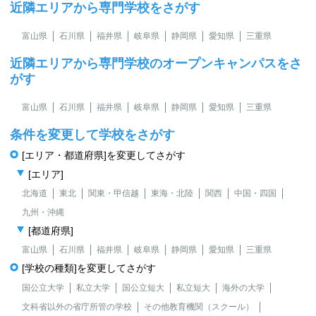
近隣エリアから専門学校をさがす
富山県
石川県
福井県
岐阜県
静岡県
愛知県
三重県
近隣エリアから専門学校のオープンキャンパスをさ
がす
富山県
石川県
福井県
岐阜県
静岡県
愛知県
三重県
条件を変更して学校をさがす
[エリア・都道府県]を変更してさがす
[エリア]
北海道
東北
関東・甲信越
東海・北陸
関西
中国・四国
九州・沖縄
[都道府県]
富山県
石川県
福井県
岐阜県
静岡県
愛知県
三重県
[学校の種類]を変更してさがす
国公立大学
私立大学
国公立短大
私立短大
海外の大学
文科省以外の省庁所管の学校
その他教育機関（スクール）