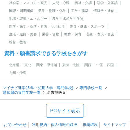
社会学・マスコミ・観光
人間・心理
福祉・介護
語学・外国語
国際・国際関係
数学・物理・化学
工学・建築
情報学・通信
地球・環境・エネルギー
農学・水産学・生物
医学・歯学・薬学・看護・リハビリ
体育・健康・スポーツ
生活・服飾・美容
栄養・食物
教育・保育
芸術・表現・音楽
総合・教養
資料・願書請求できる学校をさがす
北海道
東北
関東・甲信越
東海・北陸
関西
中国・四国
九州・沖縄
マイナビ進学(大学・短期大学・専門学校)
専門学校一覧
愛知県の専門学校一覧
名古屋医専
PCサイト表示
お問い合わせ
利用規約・個人情報の取扱
推奨環境
サイトマップ