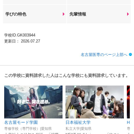
学びの特色
先輩情報
学校ID.GK003944
更新日： 2026.07.27
名古屋医専のページ上部へ
この学校に資料請求した人はこんな学校にも資料請求しています。
名古屋モード学園
日本福祉大学
HA
専修学校（専門学校）|愛知県
私立大学|愛知県
専修