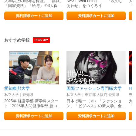
大卒以上の給与を保証。「就職」
NEXT Well-being. ——「次のし
大
「国家資格」「給与」の3大保証
あわせ」をつくろう
「
は自信の証明。
は
資料請求カートに追加
資料請求カートに追加
おすすめ学校
PICK UP!
愛知東邦大学
国際ファッション専門職大学
HA
私立大学｜愛知県
私立大学｜東京都,大阪府,愛知県
専修
2025年 経営学部 新学科スター
日本で唯一（※）「ファッショ
大
ト！2026年人間健康学部 新コ…
ン」「ビジネス」の新大学。全…
「
資料請求カートに追加
資料請求カートに追加