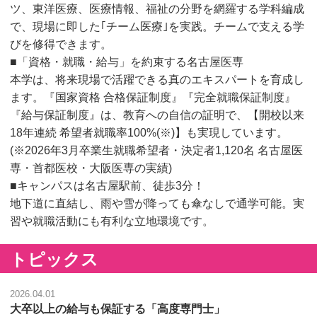
ツ、東洋医療、医療情報、福祉の分野を網羅する学科編成
で、現場に即した｢チーム医療｣を実践。チームで支える学
びを修得できます。
■「資格・就職・給与」を約束する名古屋医専
本学は、将来現場で活躍できる真のエキスパートを育成し
ます。『国家資格 合格保証制度』『完全就職保証制度』
『給与保証制度』は、教育への自信の証明で、【開校以来
18年連続 希望者就職率100%(※)】も実現しています。
(※2026年3月卒業生就職希望者・決定者1,120名 名古屋医
専・首都医校・大阪医専の実績)
■キャンパスは名古屋駅前、徒歩3分！
地下道に直結し、雨や雪が降っても傘なしで通学可能。実
習や就職活動にも有利な立地環境です。
トピックス
2026.04.01
大卒以上の給与も保証する「高度専門士」