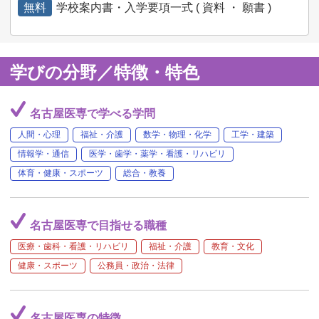
無料
学校案内書・入学要項一式 ( 資料 ・ 願書 )
学びの分野／特徴・特色
名古屋医専で学べる学問
人間・心理
福祉・介護
数学・物理・化学
工学・建築
情報学・通信
医学・歯学・薬学・看護・リハビリ
体育・健康・スポーツ
総合・教養
名古屋医専で目指せる職種
医療・歯科・看護・リハビリ
福祉・介護
教育・文化
健康・スポーツ
公務員・政治・法律
名古屋医専の特徴