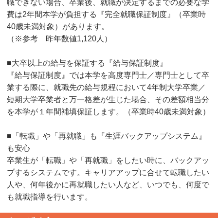
職できない場合、卒業後、就職が決定するまでの必要な学
費は2年間本学が負担する『完全就職保証制度』（卒業時
40歳未満対象）があります。
（※参考 昨年数値1,120人）
■大卒以上の給与を保証する『給与保証制度』
『給与保証制度』では本学を高度専門士／専門士として卒
業する際に、就職先の給与規程において4年制大学卒業／
短期大学卒業者と万一格差が生じた場合、その差額相当分
を本学が１年間補填保証します。（卒業時40歳未満対象）
■「転職」や「再就職」も『生涯バックアップシステム』
も安心
卒業生が「転職」や「再就職」をしたい時に、バックアッ
プするシステムです。キャリアアップに合せて転職したい
人や、何年後かに再就職したい人など、いつでも、何度で
も就職指導を行います。