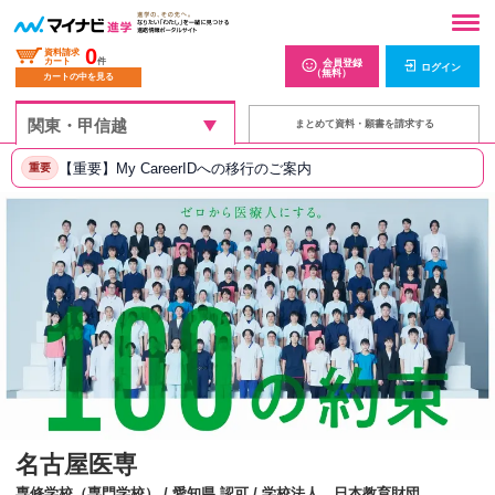
0
資料請求
カート
件
会員登録
ログイン
（無料）
カートの中を見る
まとめて資料・願書を請求する
【重要】My CareerIDへの移行のご案内
重要
名古屋医専
専修学校（専門学校） / 愛知県 認可 / 学校法人 日本教育財団