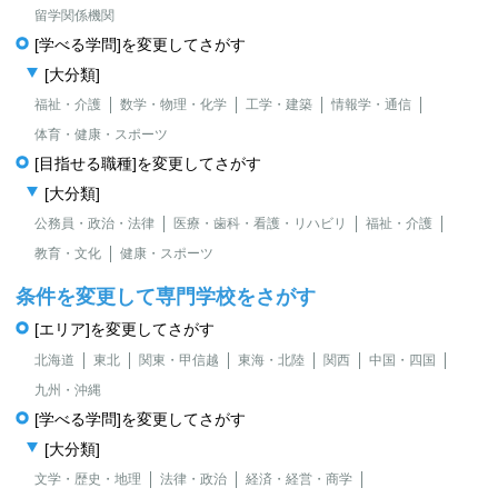
留学関係機関
[学べる学問]を変更してさがす
[大分類]
福祉・介護
数学・物理・化学
工学・建築
情報学・通信
体育・健康・スポーツ
[目指せる職種]を変更してさがす
[大分類]
公務員・政治・法律
医療・歯科・看護・リハビリ
福祉・介護
教育・文化
健康・スポーツ
条件を変更して専門学校をさがす
[エリア]を変更してさがす
北海道
東北
関東・甲信越
東海・北陸
関西
中国・四国
九州・沖縄
[学べる学問]を変更してさがす
[大分類]
文学・歴史・地理
法律・政治
経済・経営・商学