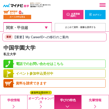
0
資料請求
カート
件
会員登録
ログイン
（無料）
カートの中を見る
まとめて資料・願書を請求する
【重要】My CareerIDへの移行のご案内
重要
中国学園大学
私立大学
電話でのお問い合わせはこちら
イベント参加申込受付中
資料を請求できます
参加申込受付中！
オープンキャンパ
学校情報
学びの特色
先輩情報
ス