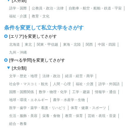
[大分類]
語学・国際
公務員・政治・法律
自動車・航空・船舶・鉄道・宇宙
福祉・介護
教育・文化
条件を変更して私立大学をさがす
[エリア]を変更してさがす
北海道
東北
関東・甲信越
東海・北陸
関西
中国・四国
九州・沖縄
[学べる学問]を変更してさがす
[大分類]
文学・歴史・地理
法律・政治
経済・経営・商学
社会学・マスコミ・観光
人間・心理
福祉・介護
語学・外国語
国際・国際関係
数学・物理・化学
工学・建築
情報学・通信
地球・環境・エネルギー
農学・水産学・生物
医学・歯学・薬学・看護・リハビリ
体育・健康・スポーツ
生活・服飾・美容
栄養・食物
教育・保育
芸術・表現・音楽
総合・教養