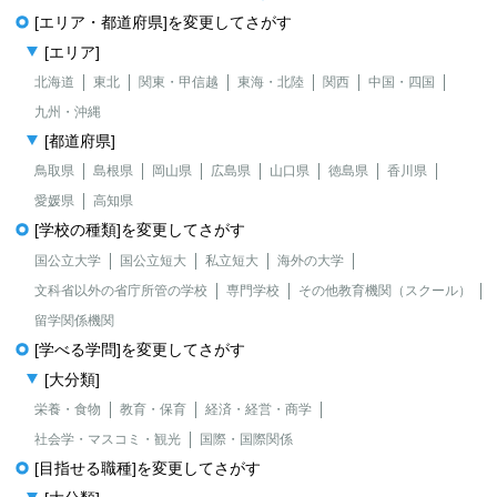
[エリア・都道府県]を変更してさがす
[エリア]
北海道
東北
関東・甲信越
東海・北陸
関西
中国・四国
九州・沖縄
[都道府県]
鳥取県
島根県
岡山県
広島県
山口県
徳島県
香川県
愛媛県
高知県
[学校の種類]を変更してさがす
国公立大学
国公立短大
私立短大
海外の大学
文科省以外の省庁所管の学校
専門学校
その他教育機関（スクール）
留学関係機関
[学べる学問]を変更してさがす
[大分類]
栄養・食物
教育・保育
経済・経営・商学
社会学・マスコミ・観光
国際・国際関係
[目指せる職種]を変更してさがす