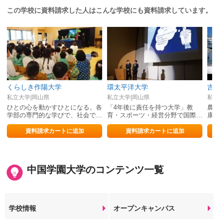
この学校に資料請求した人はこんな学校にも資料請求しています。
くらしき作陽大学
環太平洋大学
吉
私立大学|岡山県
私立大学|岡山県
私立
ひとの心を動かすひとになる。各
「4年後に責任を持つ大学」教
農
学部の専門的な学びで、社会で活
育・スポーツ・経営分野で国際的
康
躍する真のプロフェッショナルを
に活躍できる人材を育成。
語
養成します
大
資料請求カートに追加
資料請求カートに追加
中国学園大学のコンテンツ一覧
学校情報
オープンキャンパス