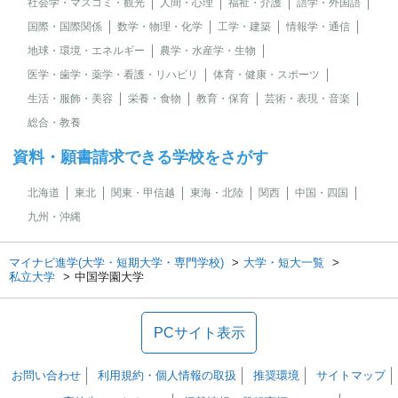
社会学・マスコミ・観光
人間・心理
福祉・介護
語学・外国語
国際・国際関係
数学・物理・化学
工学・建築
情報学・通信
地球・環境・エネルギー
農学・水産学・生物
医学・歯学・薬学・看護・リハビリ
体育・健康・スポーツ
生活・服飾・美容
栄養・食物
教育・保育
芸術・表現・音楽
総合・教養
資料・願書請求できる学校をさがす
北海道
東北
関東・甲信越
東海・北陸
関西
中国・四国
九州・沖縄
マイナビ進学(大学・短期大学・専門学校)
大学・短大一覧
私立大学
中国学園大学
PCサイト表示
お問い合わせ
利用規約・個人情報の取扱
推奨環境
サイトマップ