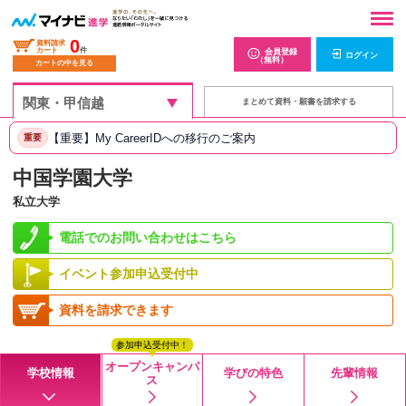
0
資料請求
カート
件
会員登録
ログイン
（無料）
カートの中を見る
まとめて資料・願書を請求する
【重要】My CareerIDへの移行のご案内
重要
中国学園大学
私立大学
電話でのお問い合わせはこちら
イベント参加申込受付中
資料を請求できます
参加申込受付中！
オープンキャンパ
学校情報
学びの特色
先輩情報
ス