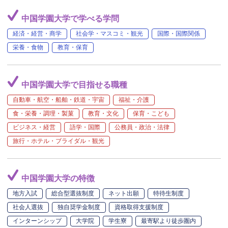
中国学園大学で学べる学問
経済・経営・商学
社会学・マスコミ・観光
国際・国際関係
栄養・食物
教育・保育
中国学園大学で目指せる職種
自動車・航空・船舶・鉄道・宇宙
福祉・介護
食・栄養・調理・製菓
教育・文化
保育・こども
ビジネス・経営
語学・国際
公務員・政治・法律
旅行・ホテル・ブライダル・観光
中国学園大学の特徴
地方入試
総合型選抜制度
ネット出願
特待生制度
社会人選抜
独自奨学金制度
資格取得支援制度
インターンシップ
大学院
学生寮
最寄駅より徒歩圏内