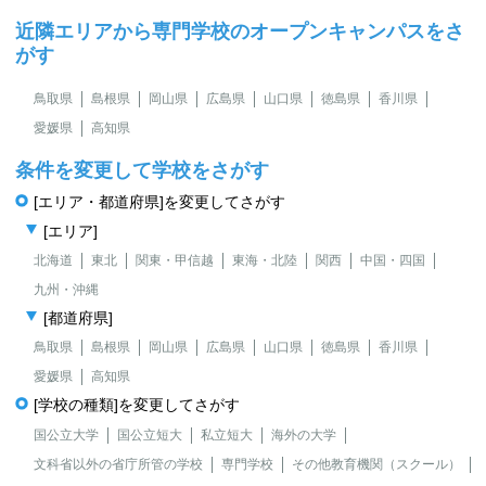
近隣エリアから専門学校のオープンキャンパスをさ
がす
鳥取県
島根県
岡山県
広島県
山口県
徳島県
香川県
愛媛県
高知県
条件を変更して学校をさがす
[エリア・都道府県]を変更してさがす
[エリア]
北海道
東北
関東・甲信越
東海・北陸
関西
中国・四国
九州・沖縄
[都道府県]
鳥取県
島根県
岡山県
広島県
山口県
徳島県
香川県
愛媛県
高知県
[学校の種類]を変更してさがす
国公立大学
国公立短大
私立短大
海外の大学
文科省以外の省庁所管の学校
専門学校
その他教育機関（スクール）