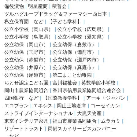
備後漬物
明星産商
積善会
ツルハグループドラッグ＆ファーマシー西日本
私立保育園 など
【子ども学科】
公立小学校（岡山県）
公立小学校（広島県）
公立小学校（鳥取県）
公立小学校（愛知県）
公立幼保（岡山市）
公立幼保（倉敷市）
公立幼保（玉野市）
公立幼保（備前市）
公立幼保（赤磐市）
公立幼保（瀬戸内市）
公立幼保（井原市）
公立幼保（真庭市）
公立幼保（尾道市）
第二まこと幼稚園
ちとせ認定こども園
宮川福祉会
英数学館小学校
岡山市農業協同組合
香川県信用農業協同組合連合会
四国銀行 など
【国際教養学科】
アーキ・ジャパン
エコプラン
エネシス
岡山土地倉庫
コーセイカン
ストライプインターナショナル
大黒天物産
東京インテリア家具
福山市農業協同組合
ムラカミ
リゾートトラスト
両備スカイサービスカンパニー
…など