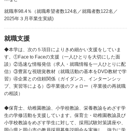
就職率98.4％（就職希望者数124名／就職者数122名／
2025年３月卒業生実績)
就職支援
◆本学は、次の５項目によりきめ細かい支援をしていま
す。①Face to Faceの支援（一人ひとりを大切にした面
談）②迅速な情報発信（求人・就職情報を一人ひとりに配
信）③豊富な視聴覚教材（就職活動の基本をDVD教材で学
習）④企業との信頼関係（ガイダンス、インターンシッ
プ、実習等による）⑤卒業後のフォロー（卒業後の再就職
の相談）
◆保育士、幼稚園教諭、小学校教諭、栄養教諭をめざす学
生の学修活動を支援しています。保育士・幼稚園教諭及び
小学校教諭をめざす学生に対して、採用試験対策講座や、
岡山県と岡山市の教員採用募集説明会を実施し、強力に学