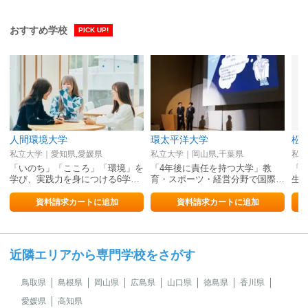
おすすめ学校
PICK UP!
人間環境大学
環太平洋大学
松
私立大学｜愛知県,愛媛県
私立大学｜岡山県,千葉県
私立
「いのち」「こころ」「環境」を
「4年後に責任を持つ大学」教
「1
学び、実践力を身につける6学…
育・スポーツ・経営分野で国際…
生
資料請求カートに追加
資料請求カートに追加
近隣エリアから専門学校をさがす
鳥取県
島根県
岡山県
広島県
山口県
徳島県
香川県
愛媛県
高知県