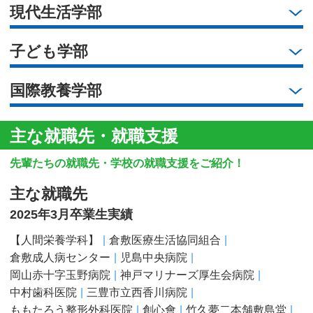
現代生活学部
子ども学部
国際教養学部
主な就職先・就職支援
先輩たちの就職先・学校の就職支援をご紹介！
主な就職先
2025年3月卒業生実績
【人間栄養学科】
倉敷医療生活協同組合
倉敷成人病センター
児島中央病院
岡山赤十字玉野病院
神戸マリナーズ厚生会病院
中村歯科医院
三豊市立西香川病院
ももたろう整形外科医院
創心會
竹久夢二本舗敷島堂