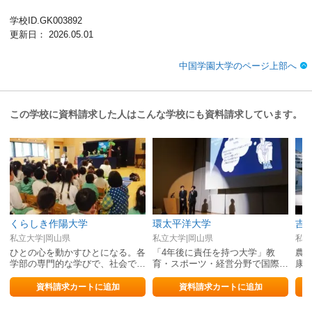
学校ID.GK003892
更新日： 2026.05.01
中国学園大学のページ上部へ
この学校に資料請求した人はこんな学校にも資料請求しています。
くらしき作陽大学
環太平洋大学
吉
私立大学|岡山県
私立大学|岡山県
私立
ひとの心を動かすひとになる。各
「4年後に責任を持つ大学」教
農
学部の専門的な学びで、社会で活
育・スポーツ・経営分野で国際的
康
躍する真のプロフェッショナルを
に活躍できる人材を育成。
語
養成します
大
資料請求カートに追加
資料請求カートに追加