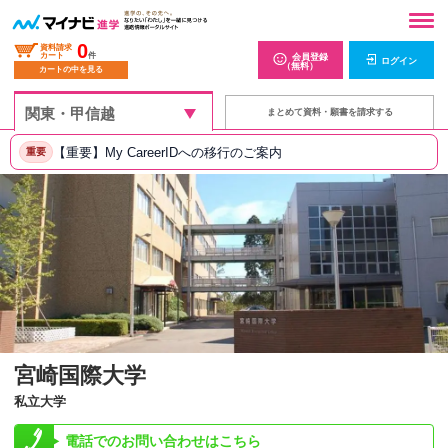
0
資料請求
カート
件
会員登録
ログイン
（無料）
カートの中を見る
まとめて資料・願書を請求する
【重要】My CareerIDへの移行のご案内
重要
宮崎国際大学
私立大学
電話でのお問い合わせはこちら