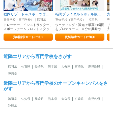
福岡リゾート＆スポーツ専門学校
福岡ブライダル＆ホテル観光専門学校
九
専修学校（専門学校）｜福岡県
専修学校（専門学校）｜福岡県
専修
トレーナー、インストラクター、
ウェディング・観光で最高の瞬間
リ
スポーツチームフロントスタッ…
をプロデュース。自分の興味や…
力
資料請求カートに追加
資料請求カートに追加
近隣エリアから専門学校をさがす
福岡県
佐賀県
長崎県
熊本県
大分県
宮崎県
鹿児島県
沖縄県
近隣エリアから専門学校のオープンキャンパスをさ
がす
福岡県
佐賀県
長崎県
熊本県
大分県
宮崎県
鹿児島県
沖縄県