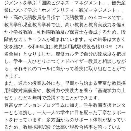
ジメントを学ぶ「国際ビジネス・マネジメント」、観光産
業について学ぶ「ホスピタリティ・観光マネジメント」、
中・高の英語教員を目指す「英語教育」の４コースです。
教育学部児童教育学科では、⾼い教養と教育実践力を備え
た⼩学校教諭、幼稚園教諭及び保育⼠を養成するため、段
階的なカリキュラムが組まれています。その結果は大きく
実を結び、令和6年度は教員採用試験現役合格100％（25
名全員）となりました。履修カルテで自分の達成度を把握
し、学生一人ひとりにつくアドバイザー教員と相談しなが
ら、それぞれのゴールに向かって着実に取り組むことがで
きます。
また、通常の授業以外にも、早期から始まる豊富な教員採
用試験対策講座や、教科力や実践力を養う「基礎学力向上
ゼミ」などを無料で受講することができます。
豊富なオプションプログラムに加え、学生教職支援センタ
ーとも連携し、一人一人の学生に目を配った丁寧なサポー
トを行っています。多方面からのサポート体制が整ってい
るため、教員採用試験では高い現役合格率を誇っていま