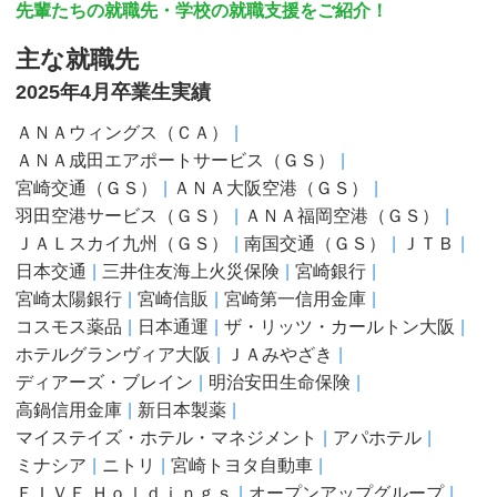
先輩たちの就職先・学校の就職支援をご紹介！
主な就職先
2025年4月卒業生実績
ＡＮＡウィングス（ＣＡ）
ＡＮＡ成田エアポートサービス（ＧＳ）
宮崎交通（ＧＳ）
ＡＮＡ大阪空港（ＧＳ）
羽田空港サービス（ＧＳ）
ＡＮＡ福岡空港（ＧＳ）
ＪＡＬスカイ九州（ＧＳ）
南国交通（ＧＳ）
ＪＴＢ
日本交通
三井住友海上火災保険
宮崎銀行
宮崎太陽銀行
宮崎信販
宮崎第一信用金庫
コスモス薬品
日本通運
ザ・リッツ・カールトン大阪
ホテルグランヴィア大阪
ＪＡみやざき
ディアーズ・ブレイン
明治安田生命保険
高鍋信用金庫
新日本製薬
マイステイズ・ホテル・マネジメント
アパホテル
ミナシア
ニトリ
宮崎トヨタ自動車
ＦＩＶＥ Ｈｏｌｄｉｎｇｓ
オープンアップグループ