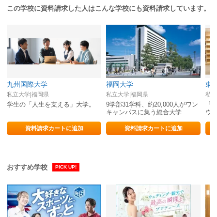
この学校に資料請求した人はこんな学校にも資料請求しています。
九州国際大学
福岡大学
東
私立大学|福岡県
私立大学|福岡県
私立
学生の「人生を支える」大学。
9学部31学科、約20,000人がワン
「
キャンパスに集う総合大学
ウ
資料請求カートに追加
資料請求カートに追加
おすすめ学校
PICK UP!