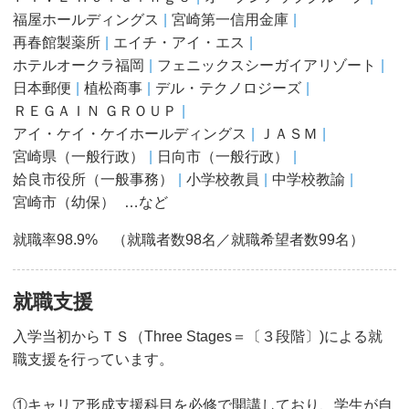
福屋ホールディングス
宮崎第一信用金庫
再春館製薬所
エイチ・アイ・エス
ホテルオークラ福岡
フェニックスシーガイアリゾート
日本郵便
植松商事
デル・テクノロジーズ
ＲＥＧＡＩＮ ＧＲＯＵＰ
アイ・ケイ・ケイホールディングス
ＪＡＳＭ
宮崎県（一般行政）
日向市（一般行政）
姶良市役所（一般事務）
小学校教員
中学校教諭
宮崎市（幼保）
…など
就職率98.9% （就職者数98名／就職希望者数99名）
就職支援
入学当初からＴＳ（Three Stages＝〔３段階〕)による就
職支援を行っています。
①キャリア形成支援科目を必修で開講しており、学生が自