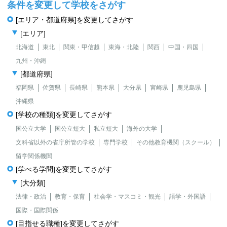
条件を変更して学校をさがす
[エリア・都道府県]を変更してさがす
[エリア]
北海道
東北
関東・甲信越
東海・北陸
関西
中国・四国
九州・沖縄
[都道府県]
福岡県
佐賀県
長崎県
熊本県
大分県
宮崎県
鹿児島県
沖縄県
[学校の種類]を変更してさがす
国公立大学
国公立短大
私立短大
海外の大学
文科省以外の省庁所管の学校
専門学校
その他教育機関（スクール）
留学関係機関
[学べる学問]を変更してさがす
[大分類]
法律・政治
教育・保育
社会学・マスコミ・観光
語学・外国語
国際・国際関係
[目指せる職種]を変更してさがす