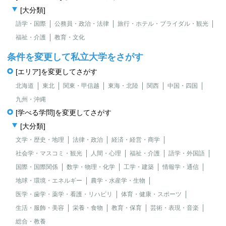
[大分類]
語学・国際
公務員・政治・法律
旅行・ホテル・ブライダル・観光
福祉・介護
教育・文化
条件を変更して私立大学をさがす
[エリア]を変更してさがす
北海道
東北
関東・甲信越
東海・北陸
関西
中国・四国
九州・沖縄
[学べる学問]を変更してさがす
[大分類]
文学・歴史・地理
法律・政治
経済・経営・商学
社会学・マスコミ・観光
人間・心理
福祉・介護
語学・外国語
国際・国際関係
数学・物理・化学
工学・建築
情報学・通信
地球・環境・エネルギー
農学・水産学・生物
医学・歯学・薬学・看護・リハビリ
体育・健康・スポーツ
生活・服飾・美容
栄養・食物
教育・保育
芸術・表現・音楽
総合・教養