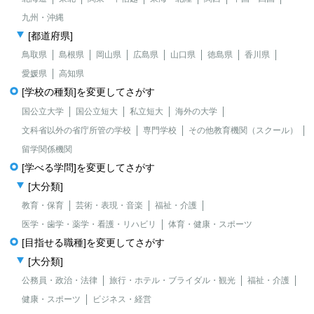
九州・沖縄
[都道府県]
鳥取県
島根県
岡山県
広島県
山口県
徳島県
香川県
愛媛県
高知県
[学校の種類]を変更してさがす
国公立大学
国公立短大
私立短大
海外の大学
文科省以外の省庁所管の学校
専門学校
その他教育機関（スクール）
留学関係機関
[学べる学問]を変更してさがす
[大分類]
教育・保育
芸術・表現・音楽
福祉・介護
医学・歯学・薬学・看護・リハビリ
体育・健康・スポーツ
[目指せる職種]を変更してさがす
[大分類]
公務員・政治・法律
旅行・ホテル・ブライダル・観光
福祉・介護
健康・スポーツ
ビジネス・経営