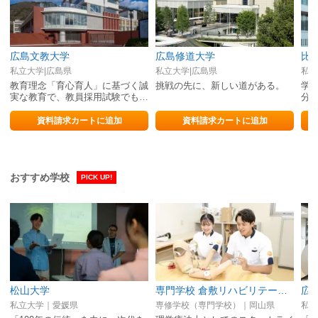
広島文教大学
広島修道大学
比
私立大学|広島県
私立大学|広島県
私立
教育理念「育心育人」に基づく誠
挑戦の先に、新しい道がある。
学
実な教育で、教員採用試験でも確
分
かな合格実績を 誇る「教育の文
来
教」
資料請求カートに追加
資料請求カートに追加
おすすめ学校
PICK UP!
松山大学
専門学校 倉敷リハビリテーション学院
広
私立大学｜愛媛県
専修学校（専門学校）｜岡山県
私立