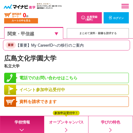
0
資料請求
カート
件
会員登録
ログイン
（無料）
カートの中を見る
まとめて資料・願書を請求する
【重要】My CareerIDへの移行のご案内
重要
広島文化学園大学
私立大学
電話でのお問い合わせはこちら
イベント参加申込受付中
資料を請求できます
参加申込受付中！
学校情報
オープンキャンパス
学びの特色