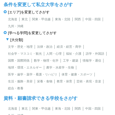
条件を変更して私立大学をさがす
[エリア]を変更してさがす
北海道
東北
関東・甲信越
東海・北陸
関西
中国・四国
九州・沖縄
[学べる学問]を変更してさがす
[大分類]
文学・歴史・地理
法律・政治
経済・経営・商学
社会学・マスコミ・観光
人間・心理
福祉・介護
語学・外国語
国際・国際関係
数学・物理・化学
工学・建築
情報学・通信
地球・環境・エネルギー
農学・水産学・生物
医学・歯学・薬学・看護・リハビリ
体育・健康・スポーツ
生活・服飾・美容
栄養・食物
教育・保育
芸術・表現・音楽
総合・教養
資料・願書請求できる学校をさがす
北海道
東北
関東・甲信越
東海・北陸
関西
中国・四国