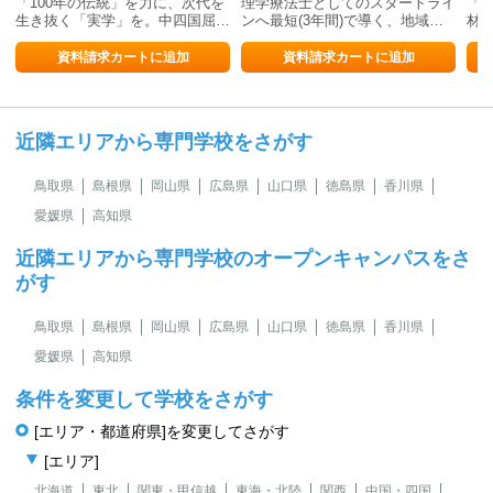
「100年の伝統」を力に、次代を
理学療法士としてのスタートライ
「
生き抜く「実学」を。中四国屈…
ンへ最短(3年間)で導く、地域…
材
資料請求カートに追加
資料請求カートに追加
近隣エリアから専門学校をさがす
鳥取県
島根県
岡山県
広島県
山口県
徳島県
香川県
愛媛県
高知県
近隣エリアから専門学校のオープンキャンパスをさ
がす
鳥取県
島根県
岡山県
広島県
山口県
徳島県
香川県
愛媛県
高知県
条件を変更して学校をさがす
[エリア・都道府県]を変更してさがす
[エリア]
北海道
東北
関東・甲信越
東海・北陸
関西
中国・四国