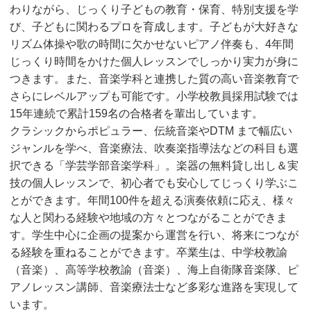
わりながら、じっくり子どもの教育・保育、特別支援を学
び、子どもに関わるプロを育成します。子どもが大好きな
リズム体操や歌の時間に欠かせないピアノ伴奏も、4年間
じっくり時間をかけた個人レッスンでしっかり実力が身に
つきます。また、音楽学科と連携した質の高い音楽教育で
さらにレベルアップも可能です。小学校教員採用試験では
15年連続で累計159名の合格者を輩出しています。
クラシックからポピュラー、伝統音楽やDTM まで幅広い
ジャンルを学べ、音楽療法、吹奏楽指導法などの科目も選
択できる「学芸学部音楽学科」。楽器の無料貸し出し＆実
技の個人レッスンで、初心者でも安心してじっくり学ぶこ
とができます。年間100件を超える演奏依頼に応え、様々
な人と関わる経験や地域の方々とつながることができま
す。学生中心に企画の提案から運営を行い、将来につなが
る経験を重ねることができます。卒業生は、中学校教諭
（音楽）、高等学校教諭（音楽）、海上自衛隊音楽隊、ピ
アノレッスン講師、音楽療法士など多彩な進路を実現して
います。