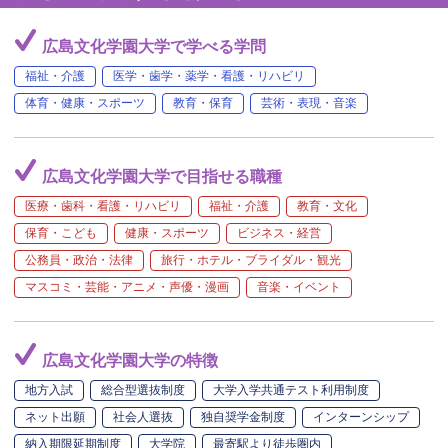
広島文化学園大学で学べる学問
福祉・介護
医学・歯学・薬学・看護・リハビリ
体育・健康・スポーツ
教育・保育
芸術・表現・音楽
広島文化学園大学で目指せる職種
医療・歯科・看護・リハビリ
福祉・介護
教育・文化
保育・こども
健康・スポーツ
ビジネス・経営
公務員・政治・法律
旅行・ホテル・ブライダル・観光
マスコミ・芸能・アニメ・声優・漫画
音楽・イベント
広島文化学園大学の特徴
地方入試
総合型選抜制度
大学入学共通テスト利用制度
ネット出願
社会人選抜
独自奨学金制度
インターンシップ
納入期限延期制度
大学院
最寄駅より徒歩圏内