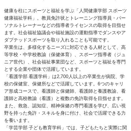
健康を柱にスポーツと福祉を学ぶ「人間健康学部 スポーツ
健康福祉学科」。教員免許状とトレーニング指導員・パー
ソナルトレーナーなどの指導者ライセンスの取得を目指せ
ます。社会福祉協議会や福祉施設の運動指導でダンスやア
ダプテッドスポーツを取り入れることも可能です。
卒業生は、多様化するニーズに対応できる人材として、高
等学校・中学校教諭（保健体育）、スポーツ指導者（ジュ
ニア世代）、社会福祉事業団など、スポーツと福祉を専門
とする企業や団体で活躍しています。
「看護学部 看護学科」は2,700人以上の卒業生が病院、学
校の保健室、保健所などで活躍しています。6つのキャリ
ア形成コースで、看護師と保健師、看護師と養護教諭、看
護師と高校教諭（看護）と複数の免許取得を目指せます。
また、救急、認知症、精神保健の専門看護を学び、広い視
野を持った免許・スキルを身に付け、社会で活躍できる力
を養います。
「学芸学部 子ども教育学科」では、子どもたちと実際に関