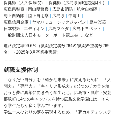
保健師（大久保病院）
保健師（広島県同胞援護財団）
広島県警察
岡山県警察
広島市消防
航空自衛隊
海上自衛隊
陸上自衛隊
広島県
中電工
広島信用金庫
ヤマハミュージックジャパン
島村楽器
日本製紙
エディオン
広島マツダ
広島トヨペット
一般財団法人日本モーターボート競走会
…など
進路決定率99.6％（就職決定者数264名/就職希望者数265
名）（2025年3⽉卒業⽣実績）
就職支援体制
「なりたい自分」を「確かな未来」に変えるために、「人
間力」「専門力」「キャリア形成力」の3つのチカラを培
おうと夢に真摯に向き合う学生たち。広島市・呉市・安芸
郡坂町に4つのキャンパスを持つ広島文化学園には、そん
な学生たちが多く学んでいます。
学生一人ひとりの夢を実現するため、「夢カルテ」システ