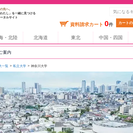
の先へ。
わたし」を一緒に見つける
ータルサイト
0
カートの
資料請求カート
件
海・北陸
北海道
東北
中国・四国
のご案内
大一覧
私立大学
神奈川大学