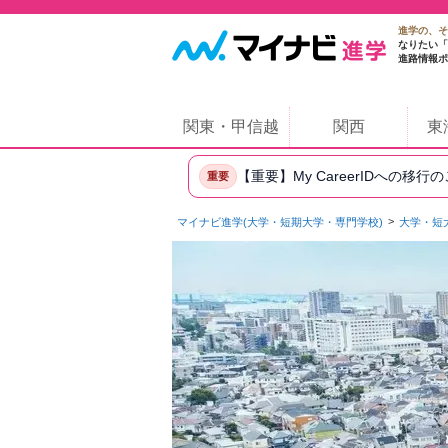
進学の、そ
なりたい「
進路情報ポ
関東・甲信越
関西
東
【重要】My CareerIDへの移行
重要
マイナビ進学(大学・短期大学・専門学校)
大学・短