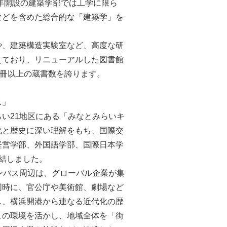
2年開設の建築学部では⼯学に限ら
などを含めた総合的な「建築学」を
や、建築構造実験室など、⾼度な研
えており、リニューアルした図書館
万冊以上の蔵書数を誇ります。
ス」
い21地区にある「みなとみらいキ
化と歴史に深い理解をもち、国際交
経営学部、外国語学部、国際日本学
結しました。
ンパス周辺は、グローバル企業が集
同時に、官公庁や美術館、劇場など
し、横浜開港から連なる近代化の歴
この環境を活かし、地域全体を「街