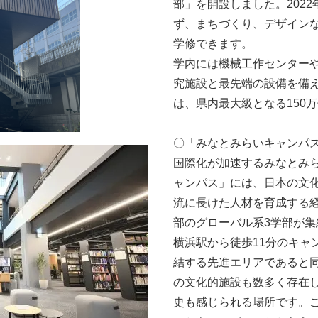
部」を開設しました。202
ず、まちづくり、デザイン
学修できます。
学内には機械⼯作センター
究施設と最先端の設備を備
は、県内最大級となる150
〇「みなとみらいキャンパ
国際化が加速するみなとみら
ャンパス」には、日本の文
流に長けた人材を育成する
部のグローバル系3学部が集
横浜駅から徒歩11分のキャ
結する先進エリアであると
の文化的施設も数多く存在
史も感じられる場所です。