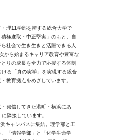
・理11学部を擁する総合大学で
・積極進取・中正堅実」のもと、⾃
がら社会で⽣き⽣きと活躍できる⼈
年次から始まるキャリア教育や豊富な
ひとりの成長を全力で応援する体制
おける「真の実学」を実現する総合
究・教育拠点をめざしています。
収・発信してきた港町・横浜にあ
」に隣接しています。
が横浜キャンパスに集結。理学部と⼯
み、「情報学部」と「化学⽣命学