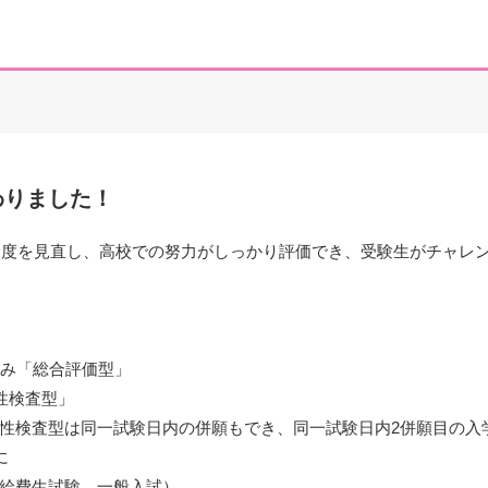
わりました！
試制度を見直し、高校での努力がしっかり評価でき、受験生がチャレ
み「総合評価型」
性検査型」
性検査型は同一試験日内の併願もでき、同一試験日内2併願目の入
に
給費生試験、一般入試）