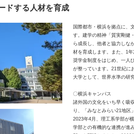
ードする⼈材を育成
国際都市・横浜を拠点に、文
す。建学の精神「質実剛健
ら成⻑し、他者と協⼒しな
材を育成します。また、1
奨学金制度をはじめ、一人
が整っています。21世紀に
大学として、世界水準の研
〇横浜キャンパス
諸外国の文化をいち早く吸
り、「みなとみらい21地区
2023年4⽉、理⼯系学部
学部との有機的な連携が進