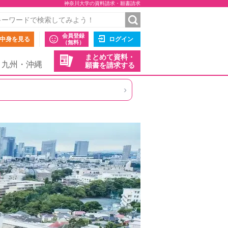
神奈川大学の資料請求・願書請求
会員登録
中身を見る
ログイン
（無料）
まとめて資料・
九州・沖縄
願書を請求する
›