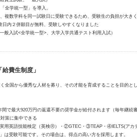
は「全学統一型」を導入。
、複数学科を同一試験日に受験できるため、受験生の負担が大き
験日内２併願目が無料、受験しやすくなりました
一般入試<全学統一型>、大学入学共通テスト利用入試）
「給費生制度」
、広く全国から優秀な人材を募り、その才能を育成することを目的と
年間で最大920万円の返還不要の奨学金が給付されます（毎年継続
の対策に集中できる
用英語技能検定（英検Ⓡ）・②GTEC・③TEAP・④IELTS(ア
」は受験可能です。その場合は、得点の高い方を採用します。