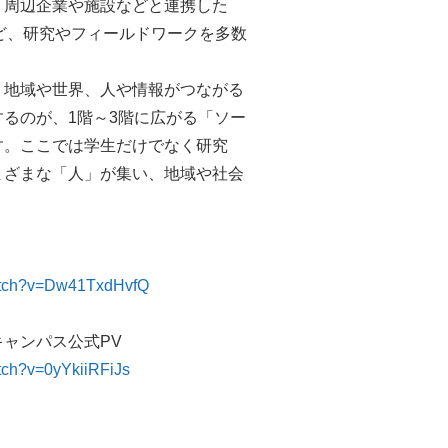
、周辺企業や施設などと連携した
など、研究やフィールドワークを多数
、地域や世界、人や情報がつながる
るのが、1階～3階に広がる「ソー
す。ここでは学生だけでなく研究
まざまな「人」が集い、地域や社会
watch?v=Dw41TxdHvfQ
ャンパス公式PV
tch?v=0yYkiiRFiJs