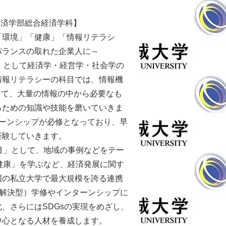
合経済学部総合経済学科】
「環境」「健康」「情報リテラシ
バランスの取れた企業⼈に～
」として経済学・経営学・社会学の
情報リテラシーの科目では、情報機
して、大量の情報の中から必要なも
るための知識や技能を磨いていきま
ターンシップが必修となっており、早
経験していきます。
目」として、地域の事例などをテー
健康」を学ぶなど、経済発展に関す
国の私立大学で最大規模を誇る連携
課題解決型）学修やインターンシップに
、さらにはSDGsの実現をめざし、
中心となる人材を養成します。