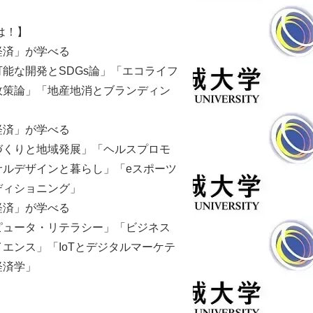
は！】
経済」が学べる
能な開発とSDGs論」「エコライフ
政策論」「地産地消とブランディン
経済」が学べる
づくりと地域発展」「ヘルスプロモ
サルデザインと暮らし」「eスポーツ
ディショニング」
経済」が学べる
ピュータ・リテラシー」「ビジネス
エンス」「IoTとデジタルマーケテ
経済学」