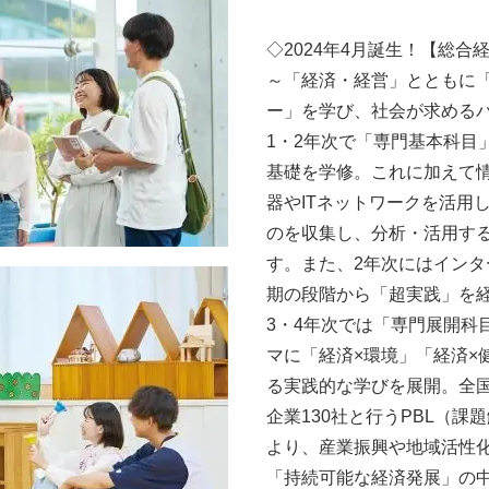
◇2024年4月誕生！【総
～「経済・経営」とともに
ー」を学び、社会が求める
1・2年次で「専門基本科目
基礎を学修。これに加えて
器やITネットワークを活用
のを収集し、分析・活用す
す。また、2年次にはイン
期の段階から「超実践」を
3・4年次では「専門展開科
マに「経済×環境」「経済×
る実践的な学びを展開。全
企業130社と行うPBL（
より、産業振興や地域活性化
「持続可能な経済発展」の