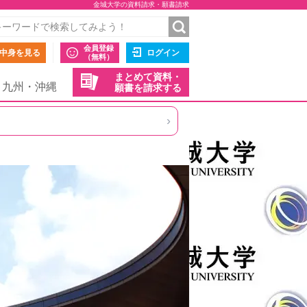
金城大学の資料請求・願書請求
会員登録
中身を見る
ログイン
（無料）
まとめて資料・
九州・沖縄
願書を請求する
›