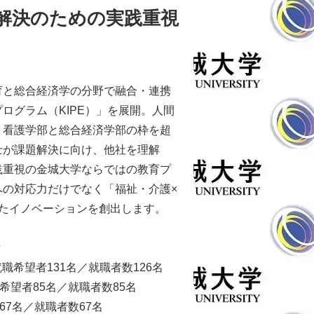
解決のための実践重視
育と総合経済学の分野で融合・連携
ログラム（KIPE）」を展開。人間
、看護学部と総合経済学部の枠を超
士が課題解決に向け、他社を理解
践重視の金城大学ならではの教育プ
への対応力だけでなく「福祉・介護×
ったイノベーションを創出します。
績
就職希望者131名／就職者数126名
希望者85名／就職者数85名
67名／就職者数67名