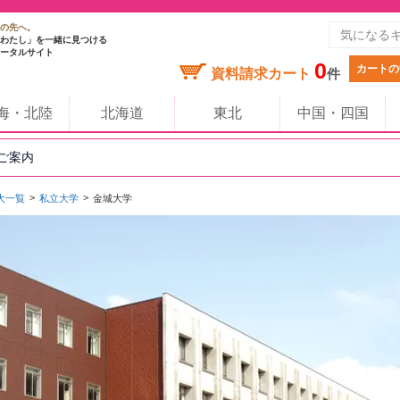
の先へ。
わたし」を一緒に見つける
ータルサイト
0
カートの
資料請求カート
件
海・北陸
北海道
東北
中国・四国
のご案内
大一覧
私立大学
金城大学