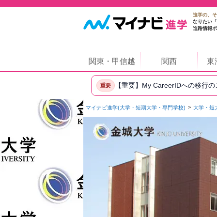
進学の、そ
なりたい「
進路情報ポ
関東・甲信越
関西
東
【重要】My CareerIDへの移行
重要
マイナビ進学(大学・短期大学・専門学校)
大学・短