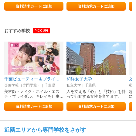
ル
育
資料請求カートに追加
資料請求カートに追加
おすすめ学校
PICK UP!
千葉ビューティー＆ブライダル専門学校
和洋女子大学
文
専修学校（専門学校）｜千葉県
私立大学｜千葉県
私立
美容師・メイク・ネイル・エス
人を支える「心」と「技術」を持
超
テ・ブライダル。キレイを仕事…
って行動する女性を育てます。
に
資料請求カートに追加
資料請求カートに追加
近隣エリアから専門学校をさがす