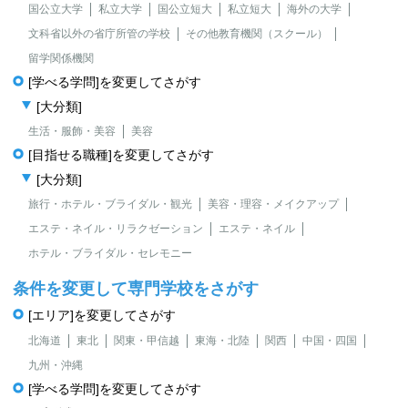
国公立大学
私立大学
国公立短大
私立短大
海外の大学
文科省以外の省庁所管の学校
その他教育機関（スクール）
留学関係機関
[学べる学問]を変更してさがす
[大分類]
生活・服飾・美容
美容
[目指せる職種]を変更してさがす
[大分類]
旅行・ホテル・ブライダル・観光
美容・理容・メイクアップ
エステ・ネイル・リラクゼーション
エステ・ネイル
ホテル・ブライダル・セレモニー
条件を変更して専門学校をさがす
[エリア]を変更してさがす
北海道
東北
関東・甲信越
東海・北陸
関西
中国・四国
九州・沖縄
[学べる学問]を変更してさがす