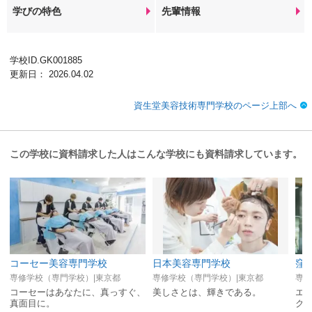
学びの特色
先輩情報
学校ID.GK001885
更新日： 2026.04.02
資生堂美容技術専門学校のページ上部へ
この学校に資料請求した人はこんな学校にも資料請求しています。
コーセー美容専門学校
日本美容専門学校
窪
専修学校（専門学校）|東京都
専修学校（専門学校）|東京都
専修
コーセーはあなたに、真っすぐ、
美しさとは、輝きである。
エ
真面目に。
ク