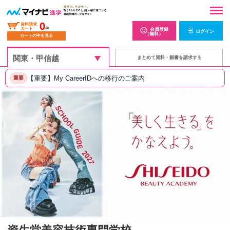
0
資料請求
カート
件
会員登録
ログイン
（無料）
カートの中を見る
まとめて資料・願書を請求する
【重要】My CareerIDへの移行のご案内
重要