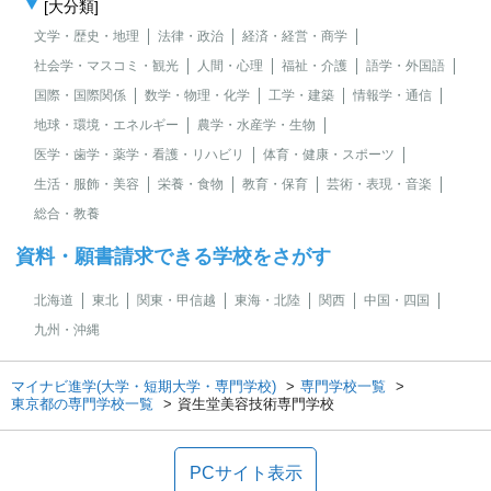
[大分類]
文学・歴史・地理
法律・政治
経済・経営・商学
社会学・マスコミ・観光
人間・心理
福祉・介護
語学・外国語
国際・国際関係
数学・物理・化学
工学・建築
情報学・通信
地球・環境・エネルギー
農学・水産学・生物
医学・歯学・薬学・看護・リハビリ
体育・健康・スポーツ
生活・服飾・美容
栄養・食物
教育・保育
芸術・表現・音楽
総合・教養
資料・願書請求できる学校をさがす
北海道
東北
関東・甲信越
東海・北陸
関西
中国・四国
九州・沖縄
マイナビ進学(大学・短期大学・専門学校)
専門学校一覧
東京都の専門学校一覧
資生堂美容技術専門学校
PCサイト表示