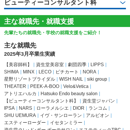
ビューティーコンサルタント科
主な就職先・就職支援
先輩たちの就職先・学校の就職支援をご紹介！
主な就職先
2025年3月卒業生実績
【美容師科】
資生堂美容室
劇団四季
LIPPS
SHIMA
MINX
LECO
ピチカート
NORA
星野リゾートブライダル
WISH NAIL
siki group
THEATER
PEEK-A-BOO
Velo&Vetica
アトリエハルカ
Hatsuko Endo beauty salon
【ビューティーコンサルタント科】
資生堂ジャパン
IPSA
NARS
ローラメルシエ
DIOR
ランコム
SHU UEMURA
イヴ・サンローラン
アルビオン
エスティーローダー
イセタンミラー
資生堂クレ･ド･ポー ボーテサロン
エステティックTBC