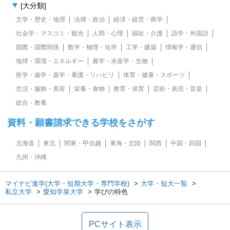
[大分類]
文学・歴史・地理
法律・政治
経済・経営・商学
社会学・マスコミ・観光
人間・心理
福祉・介護
語学・外国語
国際・国際関係
数学・物理・化学
工学・建築
情報学・通信
地球・環境・エネルギー
農学・水産学・生物
医学・歯学・薬学・看護・リハビリ
体育・健康・スポーツ
生活・服飾・美容
栄養・食物
教育・保育
芸術・表現・音楽
総合・教養
資料・願書請求できる学校をさがす
北海道
東北
関東・甲信越
東海・北陸
関西
中国・四国
九州・沖縄
マイナビ進学(大学・短期大学・専門学校)
大学・短大一覧
私立大学
愛知学泉大学
学びの特色
PCサイト表示