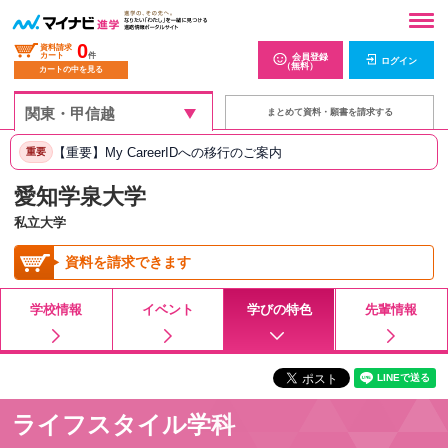
0
資料請求
カート
件
会員登録
ログイン
（無料）
カートの中を見る
まとめて資料・願書を請求する
【重要】My CareerIDへの移行のご案内
重要
愛知学泉大学
私立大学
資料を請求できます
学校情報
イベント
学びの特色
先輩情報
ライフスタイル学科