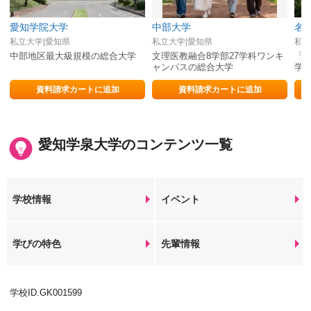
愛知学院大学
中部大学
名
私立大学|愛知県
私立大学|愛知県
私立
中部地区最大級規模の総合大学
文理医教融合8学部27学科ワンキ
「
ャンパスの総合大学
学
力
資料請求カートに追加
資料請求カートに追加
愛知学泉大学のコンテンツ一覧
学校情報
イベント
学びの特色
先輩情報
学校ID.GK001599