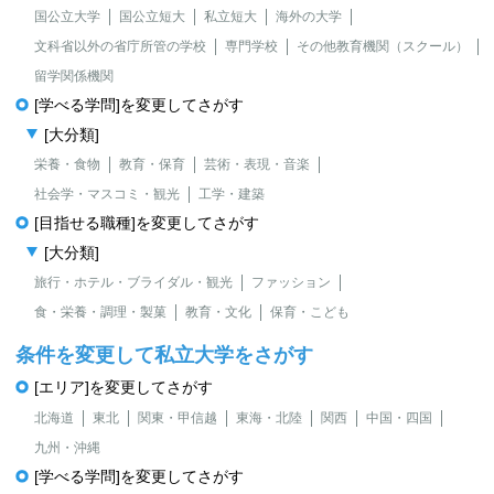
国公立大学
国公立短大
私立短大
海外の大学
文科省以外の省庁所管の学校
専門学校
その他教育機関（スクール）
留学関係機関
[学べる学問]を変更してさがす
[大分類]
栄養・食物
教育・保育
芸術・表現・音楽
社会学・マスコミ・観光
工学・建築
[目指せる職種]を変更してさがす
[大分類]
旅行・ホテル・ブライダル・観光
ファッション
食・栄養・調理・製菓
教育・文化
保育・こども
条件を変更して私立大学をさがす
[エリア]を変更してさがす
北海道
東北
関東・甲信越
東海・北陸
関西
中国・四国
九州・沖縄
[学べる学問]を変更してさがす