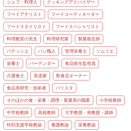
シェフ・料理人
クッキングアドバイザー
フードアナリスト
フードコーディネーター
フードスタイリスト
フードスペシャリスト
料理教室の先生
料理研究家
製菓衛生師
パティシエ
パン職人
管理栄養士
ソムリエ
栄養士
バーテンダー
食品衛生監視員
介護食士
茶道家
飲食店オーナー
食品系研究・技術者
バリスタ
そのほかの食・栄養・調理・製菓系の職業
小学校教師
中学校教師
高校教師
大学教授・准教授・講師
特別支援学校教諭
養護教諭
栄養教諭