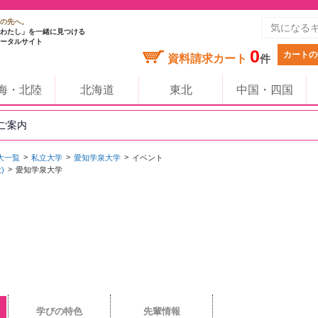
の先へ。
わたし」を一緒に見つける
ータルサイト
0
カートの
資料請求カート
件
海・北陸
北海道
東北
中国・四国
のご案内
大一覧
私立大学
愛知学泉大学
イベント
)
愛知学泉大学
学びの特色
先輩情報