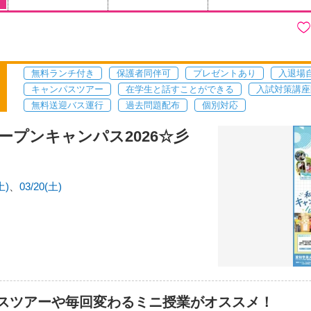
無料ランチ付き
保護者同伴可
プレゼントあり
入退場
キャンパスツアー
在学生と話すことができる
入試対策講座
無料送迎バス運行
過去問題配布
個別対応
ープンキャンパス2026☆彡
土)
03/20(土)
スツアーや毎回変わるミニ授業がオススメ！