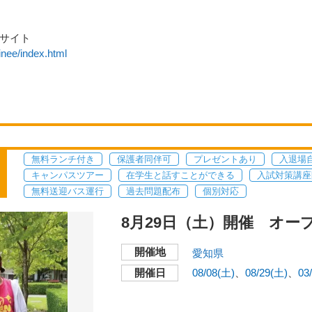
サイト
inee/index.html
無料ランチ付き
保護者同伴可
プレゼントあり
入退場
キャンパスツアー
在学生と話すことができる
入試対策講座
無料送迎バス運行
過去問題配布
個別対応
8月29日（土）開催 オープ
開催地
愛知県
開催日
08/08(土)
08/29(土)
03