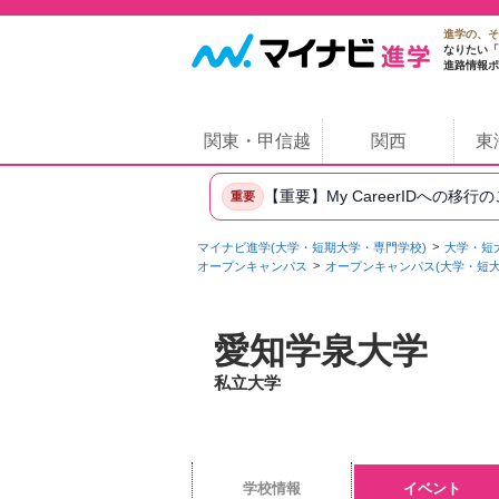
進学の、そ
なりたい「
進路情報ポ
関東・甲信越
関西
東
【重要】My CareerIDへの移行
重要
マイナビ進学(大学・短期大学・専門学校)
大学・短
オープンキャンパス
オープンキャンパス(大学・短大
愛知学泉大学
私立大学
学校情報
イベント