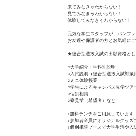
来てみなきゃわからない！
見てみなきゃわからない！
体験してみなきゃわからない！
元気な学生スタッフが、パンフレ
お友達や保護者の方とお気軽にご
★総合型選抜入試の出願資格とし
○大学紹介・学科別説明
○入試説明（総合型選抜入試対策
○ミニ体験授業
○学生によるキャンパス見学ツア
○個別相談
○寮見学（希望者）など
♪無料ランチをご用意しています
♪参加者全員にオリジナルグッズ
♪個別相談ブースで大学生活や入