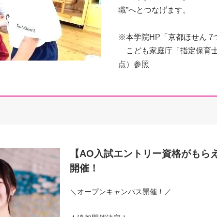
職”へとつなげます。
※本学院HP「京都ほせん 
こども家庭庁「指定保育士養
点）参照
【AO入試エントリー資格がもら
開催！
＼オープンキャンパス開催！／