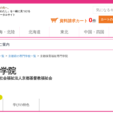
の先へ。
わたし」を一緒に見つける
ータルサイト
0
カートの
資料請求カート
件
海・北陸
北海道
東北
中国・四国
のご案内
一覧
京都府の専門学校一覧
京都保育福祉専門学院
学院
 / 社会福祉法人京都基督教福祉会
学びの特色