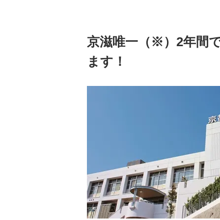
京滋唯一（※）2年間
ます！