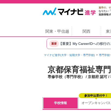
進学の、そ
なりたい「
進路情報ポ
関東・甲信越
関西
東
【重要】My CareerIDへの移行
重要
マイナビ進学(大学・短期大学・専門学校)
専門学校
京都保育福祉専門
専修学校（専門学校） / 京都府 認可
参加申込受付中！
学校情報
オープンキャンパス